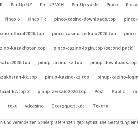
TR
Pin-Up UZ
Pin-UP VCH
Pin-Up yukle
Pinco
Pinco
Pinco 6
Pinco TR
pinco-casino-downloads.top
pinco-
sino-official2026.top
pinco-casino-zerkalo2026.top
pinco-
azino-kazakhstan.top
pinco-cazino-login.top (second pack)
viator2026.top
pinup-cazino-kz.top
pinup-downloads.top
azakhstan-kk.top
pinup-kazino-kz.top
pinup-kazino-logi
nd Gestaltung moderner Online-
ficial-kz.top 3
pinup-zerkalo2026.top
Post
Public
ra
text
vdcasino
Στοιχηματικές
Текста
 eine rasante Entwicklung durchlaufen, die von technologischen
 und veränderten Spielerpräferenzen geprägt ist. Die Gestaltung ein