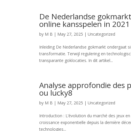
De Nederlandse gokmarkt o
online kansspelen in 2021 
by
M B
|
May 27, 2025
|
Uncategorized
Inleiding De Nederlandse gokmarkt ondergaat sin
transformatie. Terwijl regulering en technologi
transparante goklocaties. In dit artikel...
Analyse approfondie des p
ou lucky8
by
M B
|
May 27, 2025
|
Uncategorized
Introduction : L’évolution du marché des jeux en 
croissance exponentielle depuis la dernière décen
technologies...