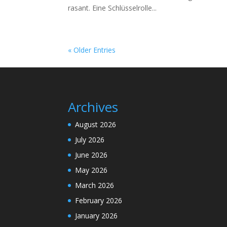
rasant. Eine Schlüsselrolle...
« Older Entries
Archives
August 2026
July 2026
June 2026
May 2026
March 2026
February 2026
January 2026