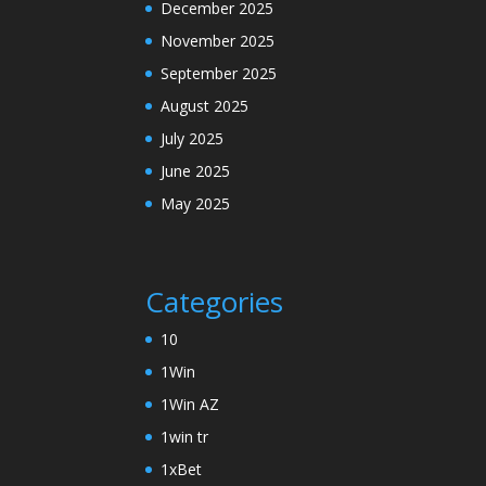
December 2025
November 2025
September 2025
August 2025
July 2025
June 2025
May 2025
Categories
10
1Win
1Win AZ
1win tr
1xBet