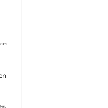
ueurs
len
fen,