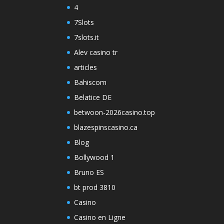
4
7Slots
7slots.it
Alev casino tr
articles
Bahiscom
Belatice DE
betwoon-2026casino.top
blazespinscasino.ca
Blog
Bollywood 1
Bruno ES
bt prod 3810
Casino
Casino en Ligne