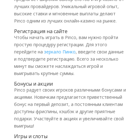
лучших провайдеров. Уникальный игровой опыт,
высокие ставки и мгновенные выплаты делают
Pinco одним из лучших онлайн-казино на рынке.
Регистрация на сайте
Чтобы начать играть в Pinco, вам нужно пройти
простую процедуру регистрации. Для этого
перейдите на
зеркало Пинко
, введите свои данные
и подтвердите регистрацию. Всего за несколько
минут вы сможете наслаждаться игрой и
выигрывать крупные суммы.
Бонусы и акции
Pinco радует своих игроков различными бонусами и
акциями. Новичкам предлагается приветственный
бонус на первый депозит, а постоянным клиентам
доступны фриспины, кэшбэк и другие приятные
подарки. Участвуйте в акциях и увеличивайте свой
выигрыш!
Игры и слоты