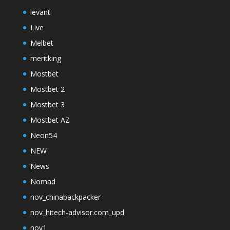
levant
Live
Melbet
meritking
Mostbet
Mostbet 2
Mostbet 3
Mostbet AZ
Neon54
NEW
News
Nomad
nov_chinabackpacker
nov_hitech-advisor.com_upd
nov1