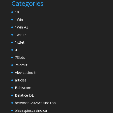
Categories
10
1Win
1Win AZ
1win tr
1xBet
4
7Slots
7slots.it
Alev casino tr
articles
Bahiscom
Belatice DE
betwoon-2026casino.top
blazespinscasino.ca