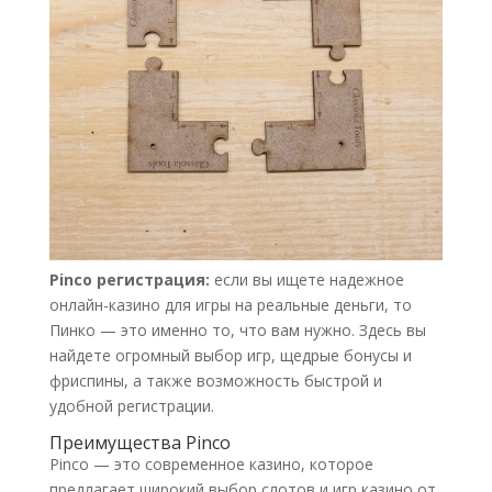
Pinco регистрация:
если вы ищете надежное
онлайн-казино для игры на реальные деньги, то
Пинко — это именно то, что вам нужно. Здесь вы
найдете огромный выбор игр, щедрые бонусы и
фриспины, а также возможность быстрой и
удобной регистрации.
Преимущества Pinco
Pinco — это современное казино, которое
предлагает широкий выбор слотов и игр казино от