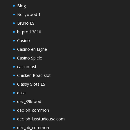
Blog
Bollywood 1
Bruno ES
bt prod 3810
Casino
Casino en Ligne
Casino Spiele
casinofast
Chicken Road slot
Classy Slots ES
data
dec_39kfood
dec_bh_common
dec_bh_luxstudiousa.com
dec_pb_common