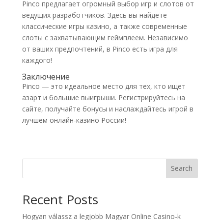
Pinco предлагает огромный выбор игр и слотов от
ведущих разработчиков. Здесь вы найдете
классические игры казино, а также современные
слоты с захватывающим геймплеем. Независимо
от ваших предпочтений, в Pinco есть игра для
каждого!
Заключение
Pinco — это идеальное место для тех, кто ищет
азарт и большие выигрыши. Регистрируйтесь на
сайте, получайте бонусы и наслаждайтесь игрой в
лучшем онлайн-казино России!
Search
Recent Posts
Hogyan válassz a legjobb Magyar Online Casino-k