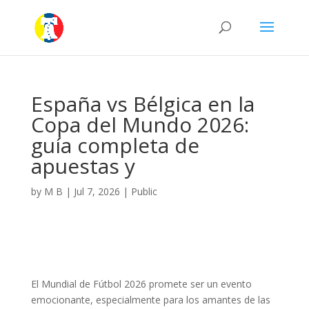
España vs Bélgica en la
Copa del Mundo 2026:
guía completa de
apuestas y
by
M B
|
Jul 7, 2026
|
Public
El Mundial de Fútbol 2026 promete ser un evento
emocionante, especialmente para los amantes de las