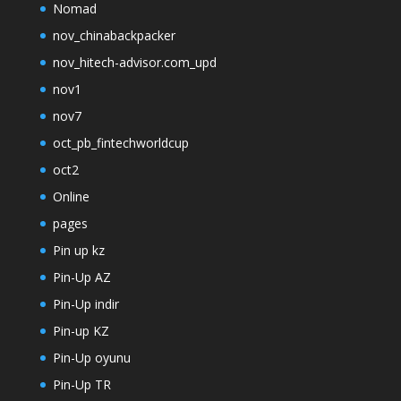
Nomad
nov_chinabackpacker
nov_hitech-advisor.com_upd
nov1
nov7
oct_pb_fintechworldcup
oct2
Online
pages
Pin up kz
Pin-Up AZ
Pin-Up indir
Pin-up KZ
Pin-Up oyunu
Pin-Up TR