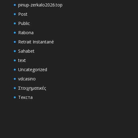
pinup-zerkalo2026.top
Post
Public
Rabona
Retrait Instantané
Sahabet
text
Uncategorized
vdcasino
Στοιχηματικές
Текста