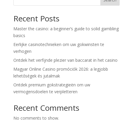
Recent Posts
Master the casino: a beginner’s guide to solid gambling
basics
Eerlijke casinotechnieken om uw gokwinsten te
verhogen
Ontdek het verfijnde plezier van baccarat in het casino
Magyar Online Casino promóciók 2026: a legjobb
lehetőségek és jutalmak
Ontdek premium gokstrategieën om uw
vermogensdoelen te verpletteren
Recent Comments
No comments to show.