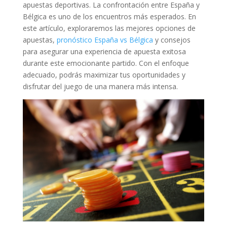
apuestas deportivas. La confrontación entre España y
Bélgica es uno de los encuentros más esperados. En
este artículo, exploraremos las mejores opciones de
apuestas,
pronóstico España vs Bélgica
y consejos
para asegurar una experiencia de apuesta exitosa
durante este emocionante partido. Con el enfoque
adecuado, podrás maximizar tus oportunidades y
disfrutar del juego de una manera más intensa.