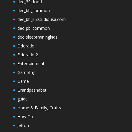
dec_39kfood
dec_bh_common
dec_bh_luxstudiousa.com
dec_pb_common
dec_sleeptrainingkids
Eldorado 1
Eldorado 2
Entertainment
Gambling
Game
Grandpashabet
guide
Home & Family, Crafts
How-To
Jetton