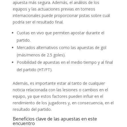
apuesta más segura. Además, el análisis de los
equipos y las actuaciones previas en torneos
internacionales puede proporcionar pistas sobre cuál
podría ser el resultado final.
Cuotas en vivo que permiten apostar durante el
partido.
Mercados alternativos como las apuestas de gol
(más/menos de 2.5 goles).
Posibilidad de apuestas en el medio tiempo y al final
del partido (HT/FT).
Además, es importante estar al tanto de cualquier
noticia relacionada con las lesiones o cambios en el
equipo, ya que estos factores pueden influir en el
rendimiento de los jugadores y, en consecuencia, en el
resultado del partido.
Beneficios clave de las apuestas en este
encuentro