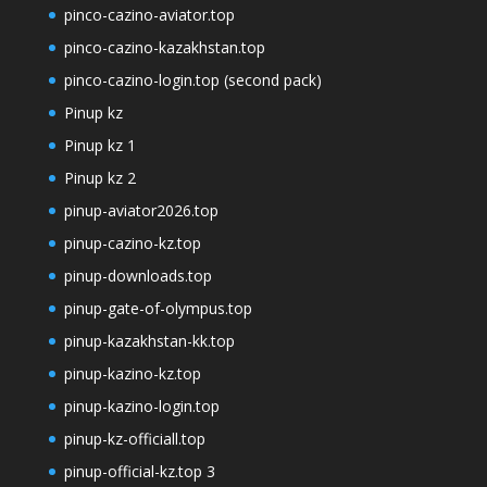
pinco-cazino-aviator.top
pinco-cazino-kazakhstan.top
pinco-cazino-login.top (second pack)
Pinup kz
Pinup kz 1
Pinup kz 2
pinup-aviator2026.top
pinup-cazino-kz.top
pinup-downloads.top
pinup-gate-of-olympus.top
pinup-kazakhstan-kk.top
pinup-kazino-kz.top
pinup-kazino-login.top
pinup-kz-officiall.top
pinup-official-kz.top 3