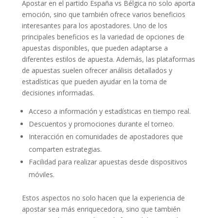
Apostar en el partido España vs Bélgica no solo aporta
emoción, sino que también ofrece varios beneficios
interesantes para los apostadores. Uno de los
principales beneficios es la variedad de opciones de
apuestas disponibles, que pueden adaptarse a
diferentes estilos de apuesta. Además, las plataformas
de apuestas suelen ofrecer análisis detallados y
estadísticas que pueden ayudar en la toma de
decisiones informadas.
Acceso a información y estadísticas en tiempo real.
Descuentos y promociones durante el torneo.
Interacción en comunidades de apostadores que
comparten estrategias.
Facilidad para realizar apuestas desde dispositivos
móviles.
Estos aspectos no solo hacen que la experiencia de
apostar sea más enriquecedora, sino que también