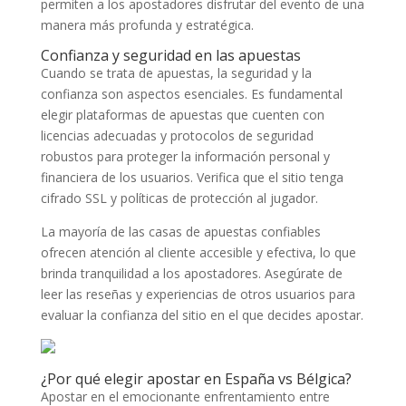
permiten a los apostadores disfrutar del evento de una
manera más profunda y estratégica.
Confianza y seguridad en las apuestas
Cuando se trata de apuestas, la seguridad y la
confianza son aspectos esenciales. Es fundamental
elegir plataformas de apuestas que cuenten con
licencias adecuadas y protocolos de seguridad
robustos para proteger la información personal y
financiera de los usuarios. Verifica que el sitio tenga
cifrado SSL y políticas de protección al jugador.
La mayoría de las casas de apuestas confiables
ofrecen atención al cliente accesible y efectiva, lo que
brinda tranquilidad a los apostadores. Asegúrate de
leer las reseñas y experiencias de otros usuarios para
evaluar la confianza del sitio en el que decides apostar.
¿Por qué elegir apostar en España vs Bélgica?
Apostar en el emocionante enfrentamiento entre