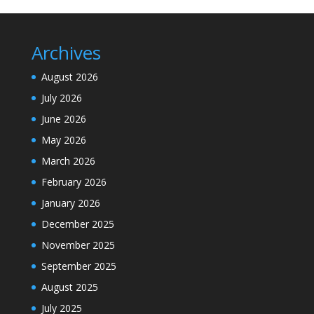
Archives
August 2026
July 2026
June 2026
May 2026
March 2026
February 2026
January 2026
December 2025
November 2025
September 2025
August 2025
July 2025