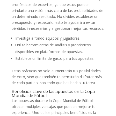
pronósticos de expertos, ya que estos pueden
brindarte una visión más clara de las probabilidades de
un determinado resultado. No olvides establecer un
presupuesto y respetarlo; esto te ayudará a evitar
pérdidas innecesarias y a gestionar mejor tus recursos.
Investiga a fondo equipos y jugadores.
Utiliza herramientas de análisis y pronósticos
disponibles en plataformas de apuestas.
Establece un límite de gasto para tus apuestas.
Estas prácticas no solo aumentarán tus posibilidades
de éxito, sino que también te permitirán disfrutar más
de cada partido, sabiendo que has hecho tu tarea.
Beneficios clave de las apuestas en la Copa
Mundial de Fútbol
Las apuestas durante la Copa Mundial de Fútbol
ofrecen múltiples ventajas que pueden mejorar tu
experiencia. Uno de los principales beneficios es la