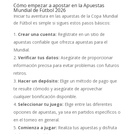
Cómo empezar a apostar en la Apuestas
Mundial de Fútbol 2026
Iniciar tu aventura en las apuestas de la Copa Mundial
de Fútbol es simple si sigues estos pasos básicos:
Crear una cuenta:
Regístrate en un sitio de
apuestas confiable que ofrezca apuestas para el
Mundial.
Verificar tus datos:
Asegúrate de proporcionar
información precisa para evitar problemas con futuros
retiros.
Hacer un depósito:
Elige un método de pago que
te resulte cómodo y asegúrate de aprovechar
cualquier bonificación disponible.
Seleccionar tu juego:
Elige entre las diferentes
opciones de apuestas, ya sea en partidos específicos o
en el torneo en general.
Comienza a jugar:
Realiza tus apuestas y disfruta