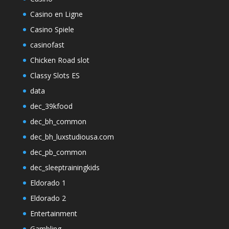
Casino en Ligne
Casino Spiele
casinofast
Chicken Road slot
Classy Slots ES
data
dec_39kfood
dec_bh_common
dec_bh_luxstudiousa.com
dec_pb_common
dec_sleeptrainingkids
Eldorado 1
Eldorado 2
Entertainment
Gambling