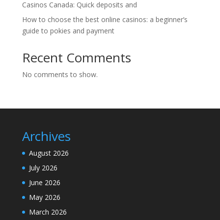
Casinos Canada: Quick deposits and
How to choose the best online casinos: a beginner’s
guide to pokies and payment
Recent Comments
No comments to show.
Archives
August 2026
July 2026
June 2026
May 2026
March 2026