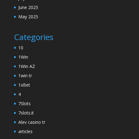
June 2025
May 2025
Categories
10
1Win
1Win AZ
1win tr
1xBet
4
7Slots
7slots.it
Alev casino tr
articles