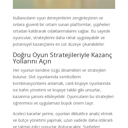
Kullanıcıların oyun deneyimlerini zenginleştiren ve
onlara güvenli bir ortam sunan platformlar, şüpheleri
ortadan kaldırarak odaklanmalarını sağlar. Bu sayede
oyuncular, stratejilerini daha rahat uygulayabilir ve
potansiyel kazançlarını en üst düzeye çıkarabilirler.
Doğru Oyun Stratejileriyle Kazanç
Yollarını Açın
Her oyunun kendine özgü dinamikleri ve stratejileri
bulunur. Slot oyunlarında sembollerin
kombinasyonlarını anlamak, canlı krupiye oyunlarında
ise bahis yönetimi ve krupiye takibi gibi unsurlar,
kazanma şansını etkileyebilir. Oyuncuların bu stratejileri
öğrenmesi ve uygulaması büyük önem taşır.
Aceleci kararlar yerine, oyunları dikkatlice analiz etmek
ve bütçe yönetimi yapmak, uzun vadede daha istikrarlı
ve tatmin edici sonuçlar doğuracaktır. Şüpheleri