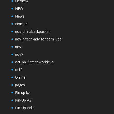
Neon54
NEW
News
Nomad
nov_chinabackpacker
nov_hitech-advisor.com_upd
nov1
nov7
oct_pb_fintechworldcup
oct2
Online
pages
Pin up kz
Pin-Up AZ
Pin-Up indir