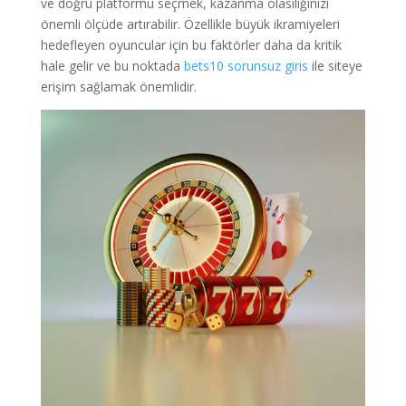
ve doğru platformu seçmek, kazanma olasılığınızı
önemli ölçüde artırabilir. Özellikle büyük ikramiyeleri
hedefleyen oyuncular için bu faktörler daha da kritik
hale gelir ve bu noktada
bets10 sorunsuz giris
ile siteye
erişim sağlamak önemlidir.