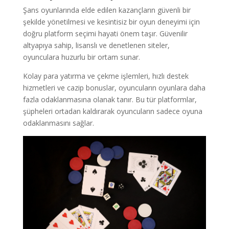
Şans oyunlarında elde edilen kazançların güvenli bir
şekilde yönetilmesi ve kesintisiz bir oyun deneyimi için
doğru platform seçimi hayati önem taşır. Güvenilir
altyapıya sahip, lisanslı ve denetlenen siteler,
oyunculara huzurlu bir ortam sunar.
Kolay para yatırma ve çekme işlemleri, hızlı destek
hizmetleri ve cazip bonuslar, oyuncuların oyunlara daha
fazla odaklanmasına olanak tanır. Bu tür platformlar,
şüpheleri ortadan kaldırarak oyuncuların sadece oyuna
odaklanmasını sağlar.