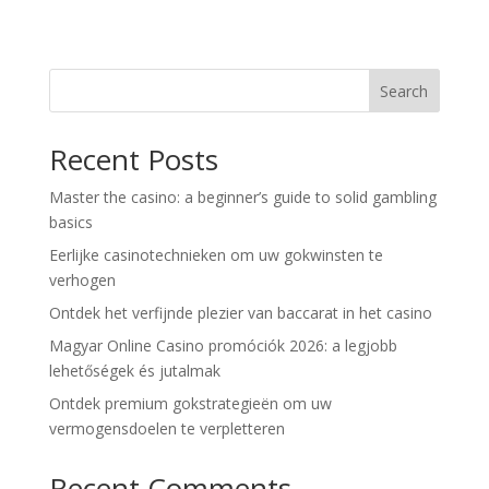
Search
Recent Posts
Master the casino: a beginner’s guide to solid gambling
basics
Eerlijke casinotechnieken om uw gokwinsten te
verhogen
Ontdek het verfijnde plezier van baccarat in het casino
Magyar Online Casino promóciók 2026: a legjobb
lehetőségek és jutalmak
Ontdek premium gokstrategieën om uw
vermogensdoelen te verpletteren
Recent Comments