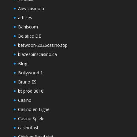
Alev casino tr
articles
Bahiscom
Belatice DE
betwoon-2026casino.top
blazespinscasino.ca
Blog
Bollywood 1
Bruno ES
bt prod 3810
Casino
Casino en Ligne
Casino Spiele
casinofast
Chicken Road slot