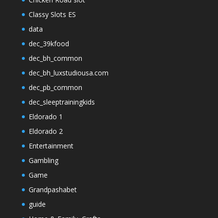
Classy Slots ES
data
dec_39kfood
dec_bh_common
dec_bh_luxstudiousa.com
dec_pb_common
dec_sleeptrainingkids
Eldorado 1
Eldorado 2
Entertainment
Gambling
Game
Grandpashabet
guide