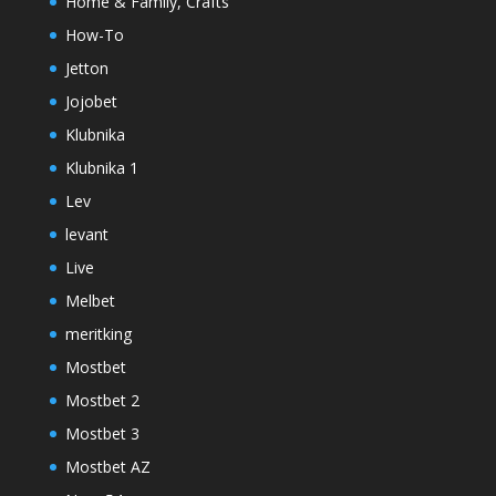
Home & Family, Crafts
How-To
Jetton
Jojobet
Klubnika
Klubnika 1
Lev
levant
Live
Melbet
meritking
Mostbet
Mostbet 2
Mostbet 3
Mostbet AZ