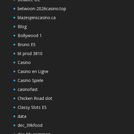
betwoon-2026casino.top
blazespinscasino.ca
Blog
Bollywood 1
Bruno ES
bt prod 3810
Casino
Casino en Ligne
Casino Spiele
casinofast
Chicken Road slot
Classy Slots ES
data
dec_39kfood