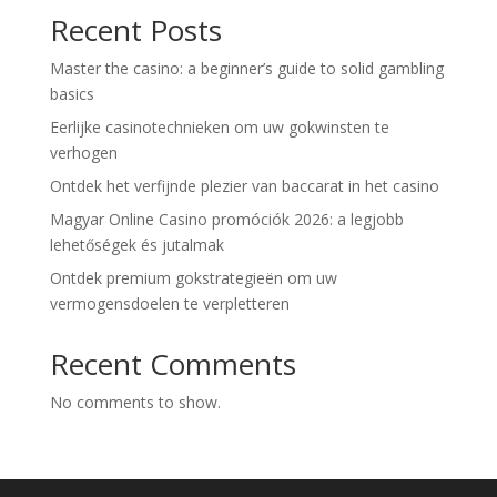
Recent Posts
Master the casino: a beginner’s guide to solid gambling
basics
Eerlijke casinotechnieken om uw gokwinsten te
verhogen
Ontdek het verfijnde plezier van baccarat in het casino
Magyar Online Casino promóciók 2026: a legjobb
lehetőségek és jutalmak
Ontdek premium gokstrategieën om uw
vermogensdoelen te verpletteren
Recent Comments
No comments to show.