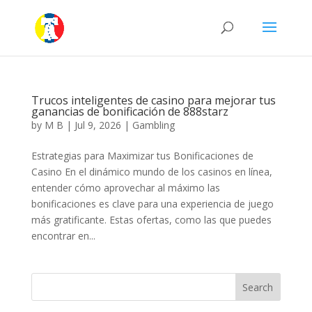
Trucos inteligentes de casino para mejorar tus
ganancias de bonificación de 888starz
by
M B
|
Jul 9, 2026
|
Gambling
Estrategias para Maximizar tus Bonificaciones de
Casino En el dinámico mundo de los casinos en línea,
entender cómo aprovechar al máximo las
bonificaciones es clave para una experiencia de juego
más gratificante. Estas ofertas, como las que puedes
encontrar en...
Search