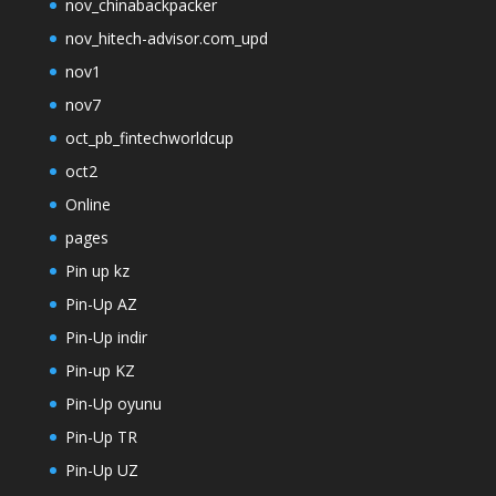
nov_chinabackpacker
nov_hitech-advisor.com_upd
nov1
nov7
oct_pb_fintechworldcup
oct2
Online
pages
Pin up kz
Pin-Up AZ
Pin-Up indir
Pin-up KZ
Pin-Up oyunu
Pin-Up TR
Pin-Up UZ