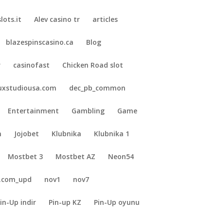
slots.it
Alev casino tr
articles
blazespinscasino.ca
Blog
r
casinofast
Chicken Road slot
uxstudiousa.com
dec_pb_common
Entertainment
Gambling
Game
n
Jojobet
Klubnika
Klubnika 1
Mostbet 3
Mostbet AZ
Neon54
r.com_upd
nov1
nov7
in-Up indir
Pin-up KZ
Pin-Up oyunu