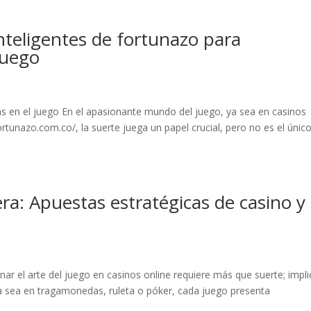
inteligentes de fortunazo para
juego
as en el juego En el apasionante mundo del juego, ya sea en casinos
ortunazo.com.co/, la suerte juega un papel crucial, pero no es el únic
ra: Apuestas estratégicas de casino y
ar el arte del juego en casinos online requiere más que suerte; impli
a sea en tragamonedas, ruleta o póker, cada juego presenta