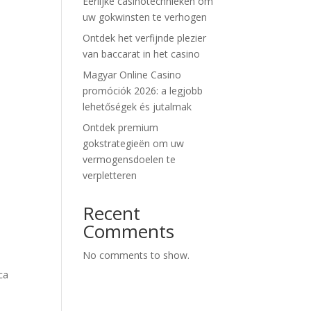
Eerlijke casinotechnieken om
uw gokwinsten te verhogen
Ontdek het verfijnde plezier
van baccarat in het casino
Magyar Online Casino
promóciók 2026: a legjobb
lehetőségek és jutalmak
o
Ontdek premium
gokstrategieën om uw
vermogensdoelen te
verpletteren
Recent
Comments
No comments to show.
ca