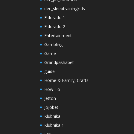
dec_sleeptrainingkids
Eldorado 1
Eldorado 2
Entertainment
Gambling
Game
Grandpashabet
guide
Home & Family, Crafts
How-To
Jetton
Jojobet
Klubnika
Klubnika 1