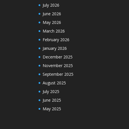
July 2026
June 2026
May 2026
March 2026
February 2026
January 2026
December 2025
November 2025
September 2025
August 2025
July 2025
June 2025
May 2025