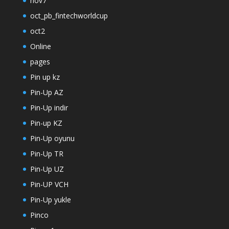
nov7
oct_pb_fintechworldcup
oct2
Online
pages
Pin up kz
Pin-Up AZ
Pin-Up indir
Pin-up KZ
Pin-Up oyunu
Pin-Up TR
Pin-Up UZ
Pin-UP VCH
Pin-Up yukle
Pinco