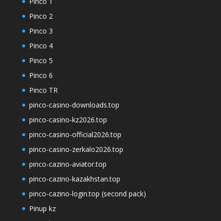
Pinco 1
Pinco 2
Pinco 3
Pinco 4
Pinco 5
Pinco 6
Pinco TR
pinco-casino-downloads.top
pinco-casino-kz2026.top
pinco-casino-official2026.top
pinco-casino-zerkalo2026.top
pinco-cazino-aviator.top
pinco-cazino-kazakhstan.top
pinco-cazino-login.top (second pack)
Pinup kz