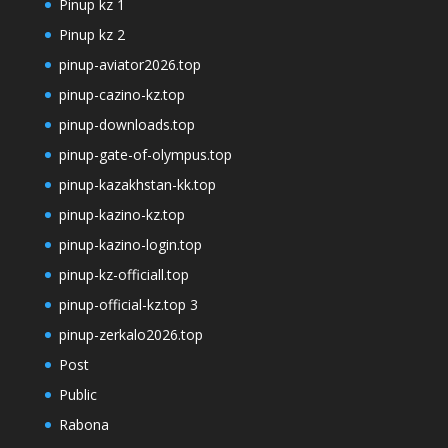
Pinup kz 1
Pinup kz 2
pinup-aviator2026.top
pinup-cazino-kz.top
pinup-downloads.top
pinup-gate-of-olympus.top
pinup-kazakhstan-kk.top
pinup-kazino-kz.top
pinup-kazino-login.top
pinup-kz-officiall.top
pinup-official-kz.top 3
pinup-zerkalo2026.top
Post
Public
Rabona