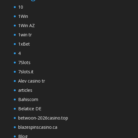
10
1Win
1Win AZ
1win tr
1xBet
4
7Slots
7slots.it
Alev casino tr
articles
Bahiscom
Belatice DE
betwoon-2026casino.top
blazespinscasino.ca
Blog