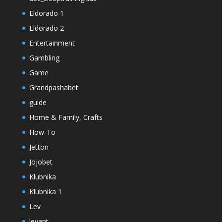
Eldorado 1
Eldorado 2
Entertainment
Gambling
Game
Grandpashabet
guide
Home & Family, Crafts
How-To
Jetton
Jojobet
Klubnika
Klubnika 1
Lev
levant