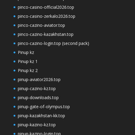
pinco-casino-official2026.top
pinco-casino-zerkalo2026.top
pinco-cazino-aviator.top
pinco-cazino-kazakhstan.top
pinco-cazino-login.top (second pack)
Pinup kz
Pinup kz 1
Pinup kz 2
pinup-aviator2026.top
pinup-cazino-kz.top
pinup-downloads.top
pinup-gate-of-olympus.top
pinup-kazakhstan-kk.top
pinup-kazino-kz.top
pinup-kazino-login.top