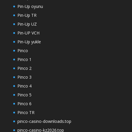
Pin-Up oyunu
Pin-Up TR
Pin-Up UZ
Pin-UP VCH
Pin-Up yukle
Pinco
Pinco 1
Pinco 2
Pinco 3
Pinco 4
Pinco 5
Pinco 6
Pinco TR
pinco-casino-downloads.top
pinco-casino-kz2026.top