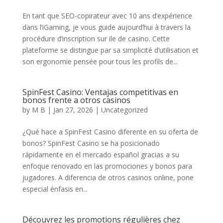
En tant que SEO-copirateur avec 10 ans d’expérience
dans l’iGaming, je vous guide aujourd’hui à travers la
procédure d’inscription sur ile de casino. Cette
plateforme se distingue par sa simplicité d’utilisation et
son ergonomie pensée pour tous les profils de...
SpinFest Casino: Ventajas competitivas en
bonos frente a otros casinos
by
M B
|
Jan 27, 2026
|
Uncategorized
¿Qué hace a SpinFest Casino diferente en su oferta de
bonos? SpinFest Casino se ha posicionado
rápidamente en el mercado español gracias a su
enfoque renovado en las promociones y bonos para
jugadores. A diferencia de otros casinos online, pone
especial énfasis en...
Découvrez les promotions régulières chez