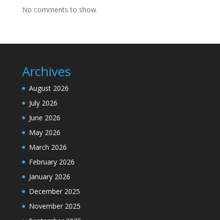
No comments to show.
Archives
August 2026
July 2026
June 2026
May 2026
March 2026
February 2026
January 2026
December 2025
November 2025