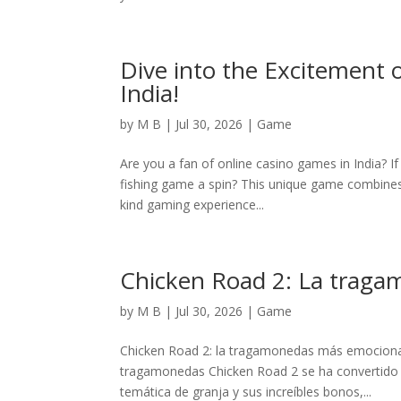
Dive into the Excitement 
India!
by
M B
|
Jul 30, 2026
|
Game
Are you a fan of online casino games in India? If
fishing game a spin? This unique game combines th
kind gaming experience...
Chicken Road 2: La trag
by
M B
|
Jul 30, 2026
|
Game
Chicken Road 2: la tragamonedas más emocionan
tragamonedas Chicken Road 2 se ha convertido 
temática de granja y sus increíbles bonos,...