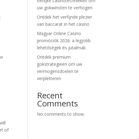
Eerlijke casinotechnieken om
uw gokwinsten te verhogen
и
Ontdek het verfijnde plezier
van baccarat in het casino
Magyar Online Casino
promóciók 2026: a legjobb
lehetőségek és jutalmak
ни
Ontdek premium
gokstrategieën om uw
vermogensdoelen te
verpletteren
Recent
Comments
No comments to show.
ill
rt of