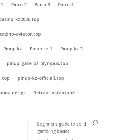
 1
Pinco 2
Pinco 3
Pinco 4
casino-kz2026.top
cazino-aviator.top
Pinup kz
Pinup kz 1
Pinup kz 2
pinup-gate-of-olympus.top
n.top
pinup-kz-officiall.top
те
Search
bona.net.gr
Retrait Instantané
Recent Posts
м
Master the casino: a
beginner’s guide to solid
gambling basics