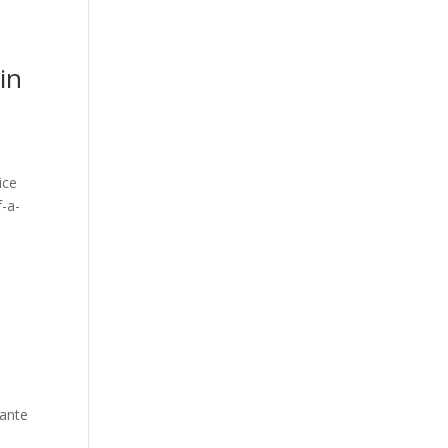
in
ice
f-a-
nante