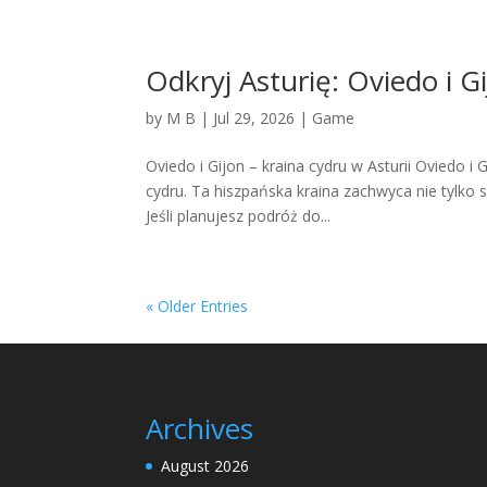
Odkryj Asturię: Oviedo i Gi
by
M B
|
Jul 29, 2026
|
Game
Oviedo i Gijon – kraina cydru w Asturii Oviedo i
cydru. Ta hiszpańska kraina zachwyca nie tylko 
Jeśli planujesz podróż do...
« Older Entries
Archives
August 2026