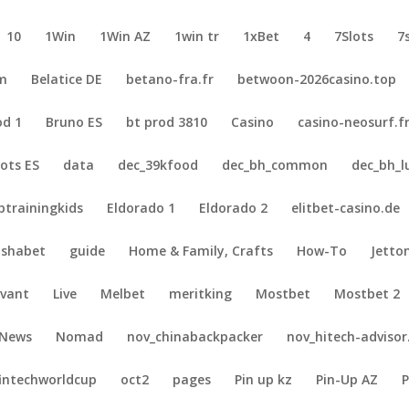
10
1Win
1Win AZ
1win tr
1xBet
4
7Slots
7
m
Belatice DE
betano-fra.fr
betwoon-2026casino.top
od 1
Bruno ES
bt prod 3810
Casino
casino-neosurf.f
lots ES
data
dec_39kfood
dec_bh_common
dec_bh_l
ptrainingkids
Eldorado 1
Eldorado 2
elitbet-casino.de
shabet
guide
Home & Family, Crafts
How-To
Jetto
evant
Live
Melbet
meritking
Mostbet
Mostbet 2
News
Nomad
nov_chinabackpacker
nov_hitech-adviso
fintechworldcup
oct2
pages
Pin up kz
Pin-Up AZ
P