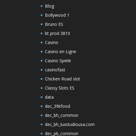
Blog
Bollywood 1
Bruno ES
bt prod 3810
Casino
Casino en Ligne
Casino Spiele
casinofast
Chicken Road slot
Classy Slots ES
data
dec_39kfood
dec_bh_common
dec_bh_luxstudiousa.com
dec_pb_common