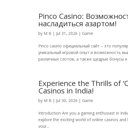
Pinco Casino: Возможно
насладиться азартом!
by
M B
|
Jul 31, 2026
|
Game
Pinco casino официальный сайт – это популя
уникальный игровой опыт и возможность выи
различных слотов, а также щедрые бонусы и 
Experience the Thrills of 
Casinos in India!
by
M B
|
Jul 30, 2026
|
Game
Introduction Are you a gaming enthusiast in India l
explore the exciting world of online casinos an
your...