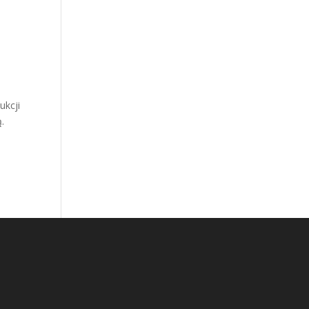
ukcji
.