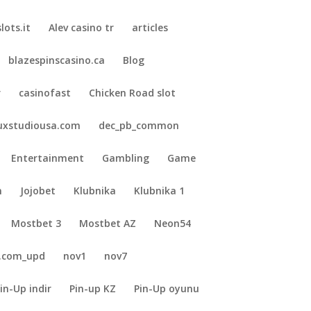
slots.it
Alev casino tr
articles
blazespinscasino.ca
Blog
r
casinofast
Chicken Road slot
uxstudiousa.com
dec_pb_common
Entertainment
Gambling
Game
n
Jojobet
Klubnika
Klubnika 1
Mostbet 3
Mostbet AZ
Neon54
r.com_upd
nov1
nov7
in-Up indir
Pin-up KZ
Pin-Up oyunu