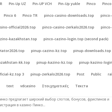
TR
Pin-Up UZ
Pin-UP VCH
Pin-Up yukle
Pinco
Pinco
Pinco 6
Pinco TR
pinco-casino-downloads.top
pinco-
sino-official2026.top
pinco-casino-zerkalo2026.top
pinco-
azino-kazakhstan.top
pinco-cazino-login.top (second pack)
viator2026.top
pinup-cazino-kz.top
pinup-downloads.top
azakhstan-kk.top
pinup-kazino-kz.top
pinup-kazino-logi
 на своем компьютере и выигрывай
ficial-kz.top 3
pinup-zerkalo2026.top
Post
Public
ra
text
vdcasino
Στοιχηματικές
Текста
качать казино Пинко на свой компьютер и наслаждаться игровы
инко предлагает широкий выбор слотов, бонусов, фриспинов и
страция в казино Пинко...