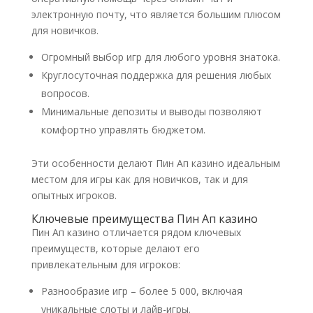
электронную почту, что является большим плюсом
для новичков.
Огромный выбор игр для любого уровня знатока.
Круглосуточная поддержка для решения любых
вопросов.
Минимальные депозиты и выводы позволяют
комфортно управлять бюджетом.
Эти особенности делают Пин Ап казино идеальным
местом для игры как для новичков, так и для
опытных игроков.
Ключевые преимущества Пин Ап казино
Пин Ап казино отличается рядом ключевых
преимуществ, которые делают его
привлекательным для игроков:
Разнообразие игр – более 5 000, включая
уникальные слоты и лайв-игры.