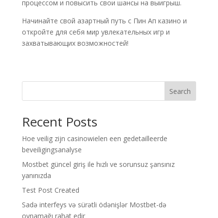
процессом и повысить свои шансы на выигрыш.
Начинайте свой азартный путь с Пин Ап казино и
откройте для себя мир увлекательных игр и
захватывающих возможностей!
Search
Recent Posts
Hoe veilig zijn casinowielen een gedetailleerde
beveiligingsanalyse
Mostbet güncel giriş ile hızlı ve sorunsuz şansınız
yanınızda
Test Post Created
Sadə interfeys və sürətli ödənişlər Mostbet-də
oynamağı rahat edir