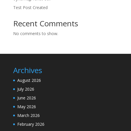
Test Post Created
Recent Comments
No comments to show.
Archives
August 2026
July 2026
June 2026
May 2026
March 2026
February 2026