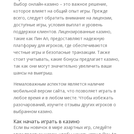
Выбор онлайн-казино – это важное решение,
которое влияет на общий опыт игры. Прежде
всего, следует обратить внимание на лицензии,
доступные игры, условия выплат и уровень
поддержки клиентов. Лицензированные казино,
такие как Пин Ап, предоставляют надежную
платформу для игроков, где обеспечиваются
честные игры и безопасные транзакции. Также
стоит учитывать, какие бонусы предлагает казино,
так как они могут значительно увеличить ваши
шансы на выигрыш.
Немаловажным аспектом является наличие
мобильной версии сайта, что позволяет играть в
любое время и в любом месте. Чтобы избежать
разочарований, изучите отзывы других игроков о
выбранном казино.
Как начать играть в казино
Если вы новичок в мире азартных игр, следуйте