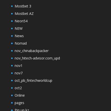
Mostbet 3
Mostbet AZ
Neon54
NEW
News
Nomad
nov_chinabackpacker
nov_hitech-advisor.com_upd
nov1
nov7
oct_pb_fintechworldcup
oct2
Online
pages
Pin up kz