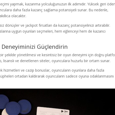
seçimi yapmak, kazanma yolculuğunuzun ilk adımıdır. Yüksek geri öd
nculara daha fazla kazanç sağlama potansiyeli sunar. Bu nedenle,
kıllıca olacaktır.
iz dönüşler ve jackpot fırsatları da kazanç potansiyelinizi artırabilir.
anslarına uygun oyunları seçmeleri, hem eğlenceyi hem de kazancı
 Deneyiminizi Güçlendirin
bir şekilde yönetilmesi ve kesintisiz bir oyun deneyimi için doğru platf
p, lisanslı ve denetlenen siteler, oyunculara huzurlu bir ortam sunar.
ek hizmetleri ve cazip bonuslar, oyuncuların oyunlara daha fazla
 şüpheleri ortadan kaldırarak oyuncuların sadece oyuna odaklanmasını