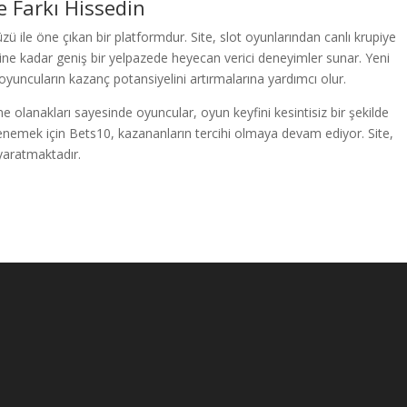
e Farkı Hissedin
üzü ile öne çıkan bir platformdur. Site, slot oyunlarından canlı krupiye
ine kadar geniş bir yelpazede heyecan verici deneyimler sunar. Yeni
yuncuların kazanç potansiyelini artırmalarına yardımcı olur.
me olanakları sayesinde oyuncular, oyun keyfini kesintisiz bir şekilde
ı denemek için Bets10, kazananların tercihi olmaya devam ediyor. Site,
 yaratmaktadır.