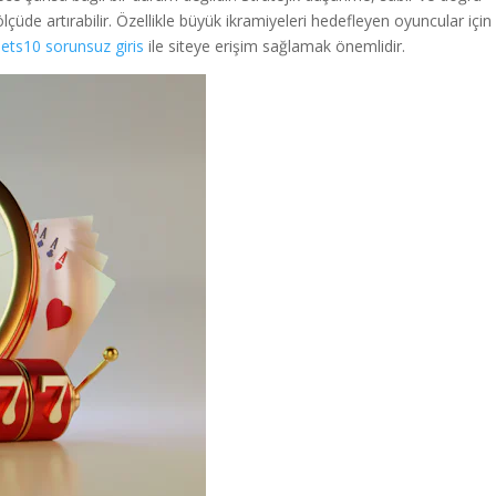
çüde artırabilir. Özellikle büyük ikramiyeleri hedefleyen oyuncular için
ets10 sorunsuz giris
ile siteye erişim sağlamak önemlidir.