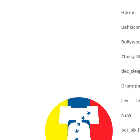
Home
Bahisco
Bollywo
Classy S
dec_slee
Grandpa
Lev
l
NEW
oct_pb_