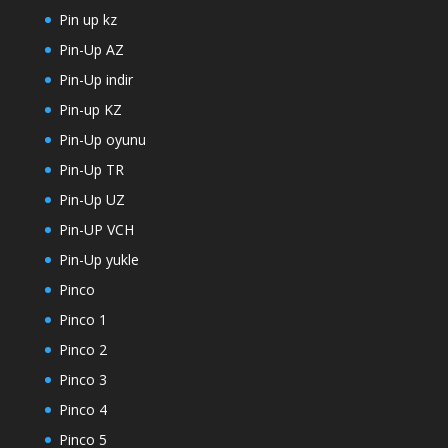
Pin up kz
Pin-Up AZ
Pin-Up indir
Pin-up KZ
Pin-Up oyunu
Pin-Up TR
Pin-Up UZ
Pin-UP VCH
Pin-Up yukle
Pinco
Pinco 1
Pinco 2
Pinco 3
Pinco 4
Pinco 5