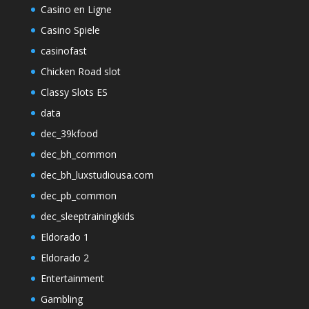
Casino en Ligne
Casino Spiele
casinofast
Chicken Road slot
Classy Slots ES
data
dec_39kfood
dec_bh_common
dec_bh_luxstudiousa.com
dec_pb_common
dec_sleeptrainingkids
Eldorado 1
Eldorado 2
Entertainment
Gambling