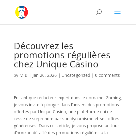
Découvrez les
promotions régulières
chez Unique Casino
by
M B
|
Jan 26, 2026
|
Uncategorized
|
0 comments
En tant que rédacteur expert dans le domaine iGaming,
je vous invite à plonger dans l’univers des promotions
offertes par Unique Casino, une plateforme qui ne
cesse de surprendre par son dynamisme et ses offres
généreuses. Dans cet article, je vous propose un tour
d’horizon détaillé des promotions régulières à la