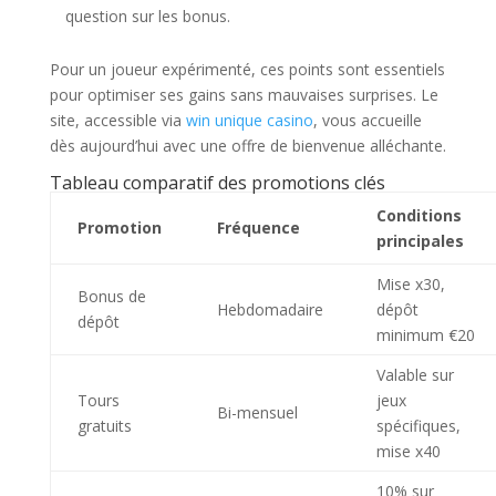
question sur les bonus.
Pour un joueur expérimenté, ces points sont essentiels
pour optimiser ses gains sans mauvaises surprises. Le
site, accessible via
win unique casino
, vous accueille
dès aujourd’hui avec une offre de bienvenue alléchante.
Tableau comparatif des promotions clés
Conditions
Promotion
Fréquence
principales
Mise x30,
Bonus de
Hebdomadaire
dépôt
dépôt
minimum €20
Valable sur
Tours
jeux
Bi-mensuel
gratuits
spécifiques,
mise x40
10% sur