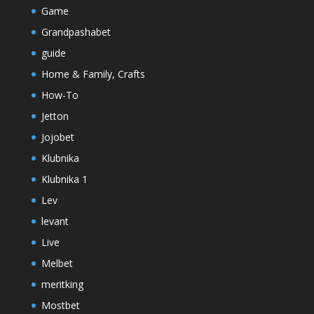
Game
Grandpashabet
guide
Home & Family, Crafts
How-To
Jetton
Jojobet
Klubnika
Klubnika 1
Lev
levant
Live
Melbet
meritking
Mostbet