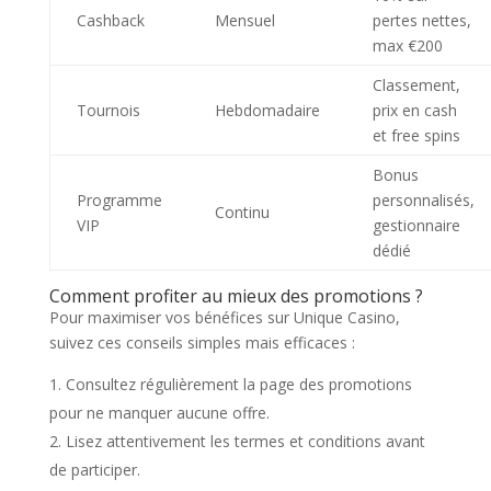
Cashback
Mensuel
pertes nettes,
max €200
Classement,
Tournois
Hebdomadaire
prix en cash
et free spins
Bonus
Programme
personnalisés,
Continu
VIP
gestionnaire
dédié
Comment profiter au mieux des promotions ?
Pour maximiser vos bénéfices sur Unique Casino,
suivez ces conseils simples mais efficaces :
Consultez régulièrement la page des promotions
pour ne manquer aucune offre.
Lisez attentivement les termes et conditions avant
de participer.