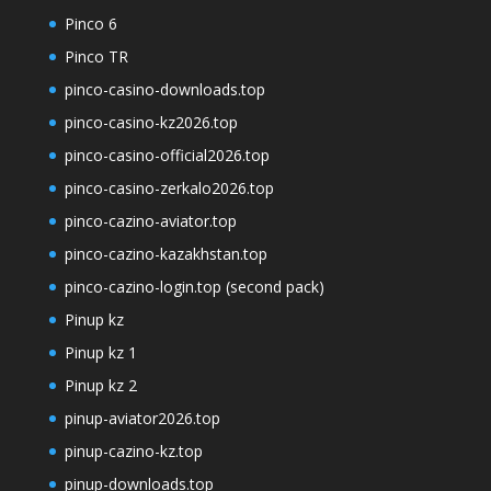
Pinco 6
Pinco TR
pinco-casino-downloads.top
pinco-casino-kz2026.top
pinco-casino-official2026.top
pinco-casino-zerkalo2026.top
pinco-cazino-aviator.top
pinco-cazino-kazakhstan.top
pinco-cazino-login.top (second pack)
Pinup kz
Pinup kz 1
Pinup kz 2
pinup-aviator2026.top
pinup-cazino-kz.top
pinup-downloads.top