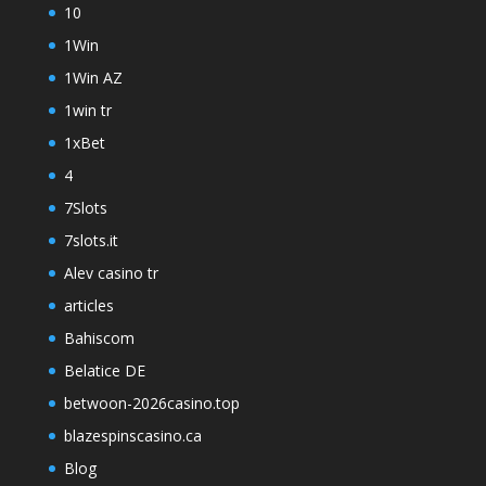
10
1Win
1Win AZ
1win tr
1xBet
4
7Slots
7slots.it
Alev casino tr
articles
Bahiscom
Belatice DE
betwoon-2026casino.top
blazespinscasino.ca
Blog