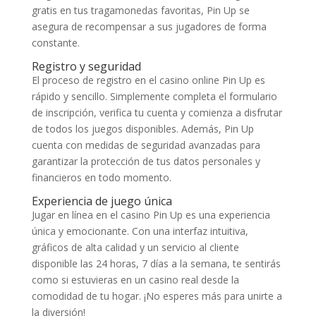
gratis en tus tragamonedas favoritas, Pin Up se
asegura de recompensar a sus jugadores de forma
constante.
Registro y seguridad
El proceso de registro en el casino online Pin Up es
rápido y sencillo. Simplemente completa el formulario
de inscripción, verifica tu cuenta y comienza a disfrutar
de todos los juegos disponibles. Además, Pin Up
cuenta con medidas de seguridad avanzadas para
garantizar la protección de tus datos personales y
financieros en todo momento.
Experiencia de juego única
Jugar en línea en el casino Pin Up es una experiencia
única y emocionante. Con una interfaz intuitiva,
gráficos de alta calidad y un servicio al cliente
disponible las 24 horas, 7 días a la semana, te sentirás
como si estuvieras en un casino real desde la
comodidad de tu hogar. ¡No esperes más para unirte a
la diversión!