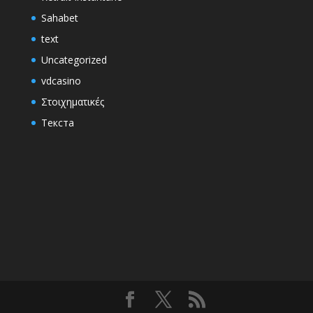
Sahabet
text
Uncategorized
vdcasino
Στοιχηματικές
Текста