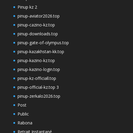
Pinup kz 2
pinup-aviator2026.top
pinup-cazino-kz.top
pinup-downloads.top
pinup-gate-of-olympus.top
pinup-kazakhstan-kk.top
pinup-kazino-kz.top
pinup-kazino-login.top
pinup-kz-officiall.top
pinup-official-kz.top 3
pinup-zerkalo2026.top
Post
Public
Rabona
Retrait Instantané