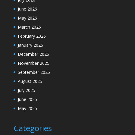
June 2026
May 2026
March 2026
February 2026
January 2026
December 2025
November 2025
September 2025
August 2025
July 2025
June 2025
May 2025
Categories