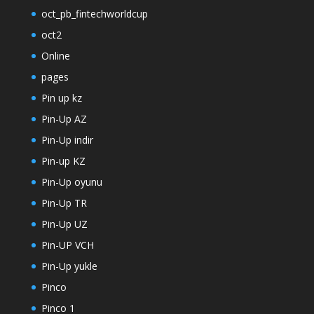
oct_pb_fintechworldcup
oct2
Online
pages
Pin up kz
Pin-Up AZ
Pin-Up indir
Pin-up KZ
Pin-Up oyunu
Pin-Up TR
Pin-Up UZ
Pin-UP VCH
Pin-Up yukle
Pinco
Pinco 1