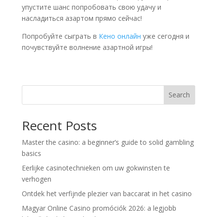
упустите шанс попробовать свою удачу и
насладиться азартом прямо сейчас!
Попробуйте сыграть в
Кено онлайн
уже сегодня и
почувствуйте волнение азартной игры!
Search
Recent Posts
Master the casino: a beginner’s guide to solid gambling
basics
Eerlijke casinotechnieken om uw gokwinsten te
verhogen
Ontdek het verfijnde plezier van baccarat in het casino
Magyar Online Casino promóciók 2026: a legjobb