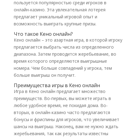
пользуется популярностью среди игроков в
онлайн-казино. Эта увлекательная лотерея
предлагает уникальный игровой опыт и
возможность выиграть крупные призы.
Что такое Кено онлайн?
Кено онлайн – это азартная игра, в которой игроку
предлагается выбрать числа из определенного
диапазона. Затем проводится жеребьевание, во
время которого определяются выигрышные
номера. Чем больше совпадений у игрока, тем
больше выигрыш он получит.
Преимущества игры в Кено онлайн
Игра в Кено онлайн предлагает множество
преимуществ. Во-первых, вы можете играть в
любое удобное время, не покидая дома. Во-
вторых, в онлайн-казино часто предлагаются
бонусы и фриспины для игроков, что увеличивает
шансы на выигрыш. Наконец, вам не нужно ждать
жеребьевания, так как результаты известны