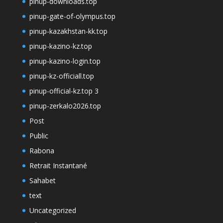
pinup-downloads.top
pinup-gate-of-olympus.top
pinup-kazakhstan-kk.top
pinup-kazino-kz.top
pinup-kazino-login.top
pinup-kz-officiall.top
pinup-official-kz.top 3
pinup-zerkalo2026.top
Post
Public
Rabona
Retrait Instantané
Sahabet
text
Uncategorized