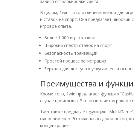
завися от блокировки сайта.
В целом, 1win – это отличный выбор для игр
и ставок на спорт. Она предлагает широкий 
игровое опыта.
Более 1 000 игр в казино
Широкий спектр ставок на спорт
Безопасность транзакций
Простой процесс регистрации
Зеркало для доступа к услугам, если осно
Преимущества и функци
Кроме того, 1win предлагает функцию “Cashb
случае проигрыша. Это позволяет игрокам со
1win также предлагает функцию “Multi-Game”
одновременно. Это идеально для игроков, ко
концентрацию.