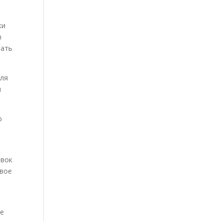
ки
n
лать
для
и
о
авок
овое
не