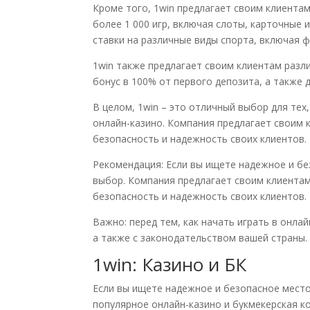
Кроме того, 1win предлагает своим клиентам
более 1 000 игр, включая слоты, карточные и
ставки на различные виды спорта, включая фу
1win также предлагает своим клиентам разл
бонус в 100% от первого депозита, а также д
В целом, 1win – это отличный выбор для тех
онлайн-казино. Компания предлагает своим к
безопасность и надежность своих клиентов.
Рекомендация: Если вы ищете надежное и без
выбор. Компания предлагает своим клиентам
безопасность и надежность своих клиентов.
Важно: перед тем, как начать играть в онлай
а также с законодательством вашей страны.
1win: Казино и БК
Если вы ищете надежное и безопасное место 
популярное онлайн-казино и букмекерская ко