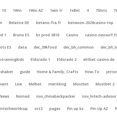
10
1Win
1Win AZ
1win tr
1xBet
4
7Slots
7
m
Belatice DE
betano-fra.fr
betwoon-2026casino.top
od 1
Bruno ES
bt prod 3810
Casino
casino-neosurf.f
lots ES
data
dec_39kfood
dec_bh_common
dec_bh_l
ptrainingkids
Eldorado 1
Eldorado 2
elitbet-casino.de
shabet
guide
Home & Family, Crafts
How-To
Jetto
evant
Live
Melbet
meritking
Mostbet
Mostbet 2
News
Nomad
nov_chinabackpacker
nov_hitech-adviso
fintechworldcup
oct2
pages
Pin up kz
Pin-Up AZ
P