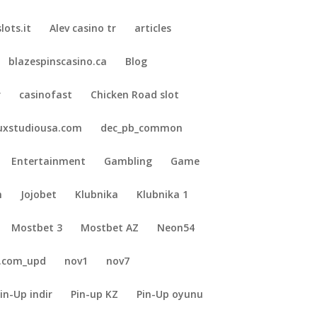
slots.it
Alev casino tr
articles
blazespinscasino.ca
Blog
r
casinofast
Chicken Road slot
uxstudiousa.com
dec_pb_common
Entertainment
Gambling
Game
n
Jojobet
Klubnika
Klubnika 1
Mostbet 3
Mostbet AZ
Neon54
r.com_upd
nov1
nov7
in-Up indir
Pin-up KZ
Pin-Up oyunu