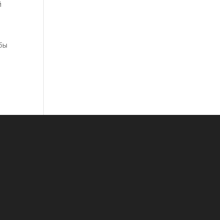
й
обы