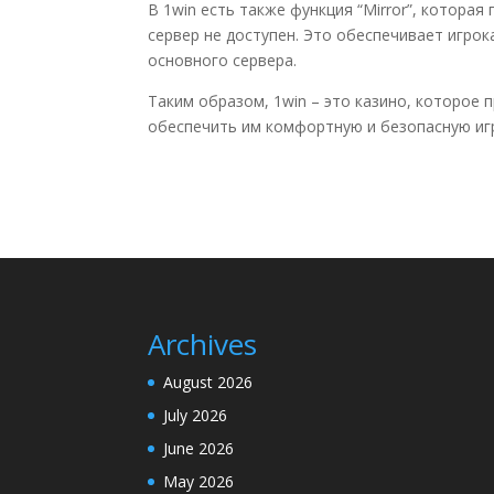
В 1win есть также функция “Mirror”, которая
сервер не доступен. Это обеспечивает игрок
основного сервера.
Таким образом, 1win – это казино, которое
обеспечить им комфортную и безопасную иг
Archives
August 2026
July 2026
June 2026
May 2026