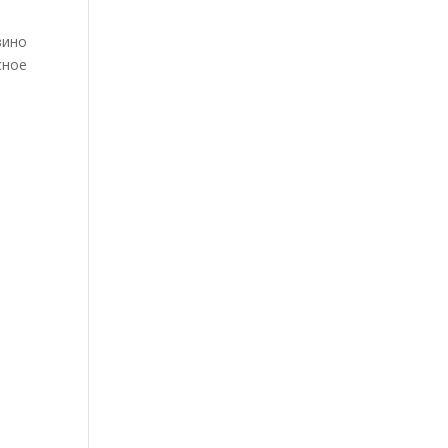
зино
сное