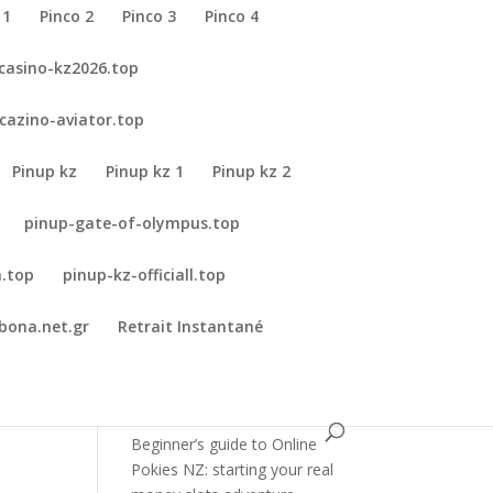
 1
Pinco 2
Pinco 3
Pinco 4
casino-kz2026.top
cazino-aviator.top
Pinup kz
Pinup kz 1
Pinup kz 2
pinup-gate-of-olympus.top
n.top
pinup-kz-officiall.top
Search
bona.net.gr
Retrait Instantané
Recent Posts
Test Post Created
Beginner’s guide to Online
Pokies NZ: starting your real