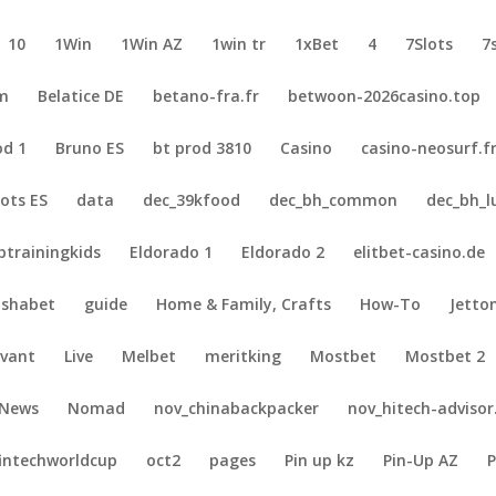
10
1Win
1Win AZ
1win tr
1xBet
4
7Slots
7
m
Belatice DE
betano-fra.fr
betwoon-2026casino.top
od 1
Bruno ES
bt prod 3810
Casino
casino-neosurf.f
lots ES
data
dec_39kfood
dec_bh_common
dec_bh_l
ptrainingkids
Eldorado 1
Eldorado 2
elitbet-casino.de
shabet
guide
Home & Family, Crafts
How-To
Jetto
evant
Live
Melbet
meritking
Mostbet
Mostbet 2
News
Nomad
nov_chinabackpacker
nov_hitech-adviso
fintechworldcup
oct2
pages
Pin up kz
Pin-Up AZ
P