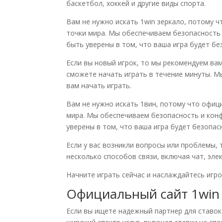
баскетбол, хоккей и другие виды спорта.
Вам не нужно искать 1win зеркало, потому ч
точки мира. Мы обеспечиваем безопасность
быть уверены в том, что ваша игра будет бе
Если вы новый игрок, то мы рекомендуем вам
сможете начать играть в течение минуты. М
вам начать играть.
Вам не нужно искать 1вин, потому что офиц
мира. Мы обеспечиваем безопасность и кон
уверены в том, что ваша игра будет безопас
Если у вас возникли вопросы или проблемы,
несколько способов связи, включая чат, эле
Начните играть сейчас и наслаждайтесь игрой
Официальный сайт 1win 
Если вы ищете надежный партнер для ставок 