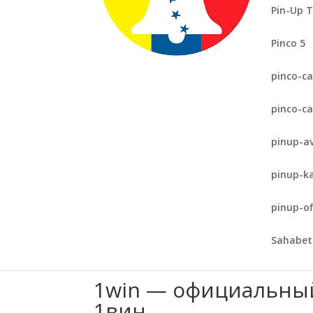
Pin-Up 
Pinco 5
pinco-ca
pinco-c
pinup-a
pinup-k
1win официальный с
1вин.4355
pinup-of
by
M B
|
May 23, 2026
|
News
|
0 comments
Sahabet
1win — официальный
1вин