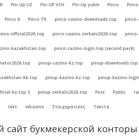
TR
Pin-Up UZ
Pin-UP VCH
Pin-Up yukle
Pinco
Pinco
Pinco 6
Pinco TR
pinco-casino-downloads.top
pinco-
sino-official2026.top
pinco-casino-zerkalo2026.top
pinco-
azino-kazakhstan.top
pinco-cazino-login.top (second pack)
viator2026.top
pinup-cazino-kz.top
pinup-downloads.top
azakhstan-kk.top
pinup-kazino-kz.top
pinup-kazino-logi
айт букмекерской конторы
ficial-kz.top 3
pinup-zerkalo2026.top
Post
Public
ra
text
vdcasino
Στοιχηματικές
Текста
 сайт букмекерской конторы