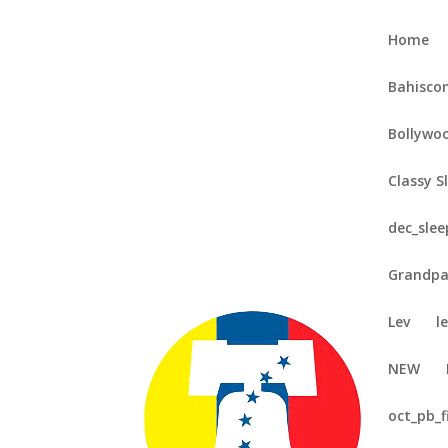
Home
Bahisco
Bollywo
Classy S
dec_slee
Grandpa
Lev
l
NEW
oct_pb_