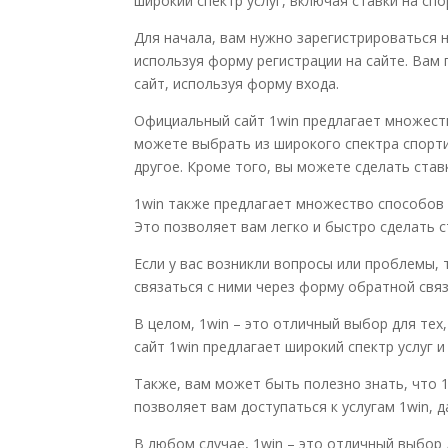
широкий спектр услуг, включая ставки на сп
Для начала, вам нужно зарегистрироваться 
используя форму регистрации на сайте. Вам 
сайт, используя форму входа.
Официальный сайт 1win предлагает множеств
можете выбрать из широкого спектра спорти
другое. Кроме того, вы можете сделать став
1win также предлагает множество способов 
Это позволяет вам легко и быстро сделать с
Если у вас возникли вопросы или проблемы,
связаться с ними через форму обратной связ
В целом, 1win – это отличный выбор для тех
сайт 1win предлагает широкий спектр услуг и
Также, вам может быть полезно знать, что 1
позволяет вам доступаться к услугам 1win, 
В любом случае, 1win – это отличный выбор 