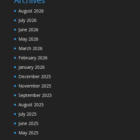
Archives
August 2026
July 2026
June 2026
May 2026
March 2026
February 2026
January 2026
December 2025
November 2025
September 2025
August 2025
July 2025
June 2025
May 2025