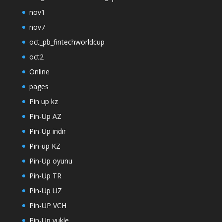
nov1
nov7
oct_pb_fintechworldcup
oct2
Online
pages
Pin up kz
Pin-Up AZ
Pin-Up indir
Pin-up KZ
Pin-Up oyunu
Pin-Up TR
Pin-Up UZ
Pin-UP VCH
Pin-Up yukle