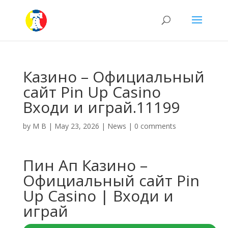
Казино – Официальный
сайт Pin Up Casino
Входи и играй.11199
by
M B
|
May 23, 2026
|
News
|
0 comments
Пин Ап Казино –
Официальный сайт Pin
Up Casino | Входи и
играй