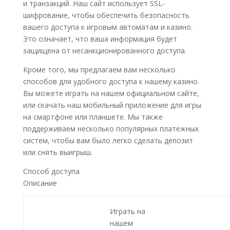
и транзакций. Наш сайт использует SSL-
шифрование, чтобы обеспечить безопасность
вашего доступа к игровым автоматам и казино.
Это означает, что ваша информация будет
защищена от несанкционированного доступа.
Кроме того, мы предлагаем вам несколько
способов для удобного доступа к нашему казино.
Вы можете играть на нашем официальном сайте,
или скачать наш мобильный приложение для игры
на смартфоне или планшете. Мы также
поддерживаем несколько популярных платежных
систем, чтобы вам было легко сделать депозит
или снять выигрыш.
Способ доступа
Описание
Играть на
нашем