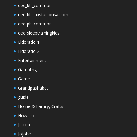
dec_bh_common
dec_bh_luxstudiousa.com
dec_pb_common
dec_sleeptrainingkids
Eldorado 1
Eldorado 2
Entertainment
Gambling
Game
Grandpashabet
guide
Home & Family, Crafts
How-To
Jetton
Jojobet