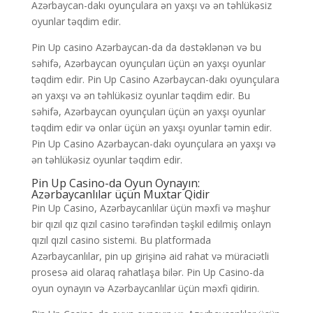
Azərbaycan-dakı oyunçulara ən yaxşı və ən təhlükəsiz
oyunlar təqdim edir.
Pin Up casino Azərbaycan-da da dəstəklənən və bu
səhifə, Azərbaycan oyunçuları üçün ən yaxşı oyunlar
təqdim edir. Pin Up Casino Azərbaycan-dakı oyunçulara
ən yaxşı və ən təhlükəsiz oyunlar təqdim edir. Bu
səhifə, Azərbaycan oyunçuları üçün ən yaxşı oyunlar
təqdim edir və onlar üçün ən yaxşı oyunlar təmin edir.
Pin Up Casino Azərbaycan-dakı oyunçulara ən yaxşı və
ən təhlükəsiz oyunlar təqdim edir.
Pin Up Casino-da Oyun Oynayın:
Azərbaycanlılar üçün Muxtar Qidir
Pin Up Casino, Azərbaycanlılar üçün məxfi və məşhur
bir qızıl qız qızıl casino tərəfindən təşkil edilmiş onlayn
qızıl qızıl casino sistemi. Bu platformada
Azərbaycanlılar, pin up girişinə aid rahat və müraciətli
prosesə aid olaraq rahatlaşa bilər. Pin Up Casino-da
oyun oynayın və Azərbaycanlılar üçün məxfi qidirin.