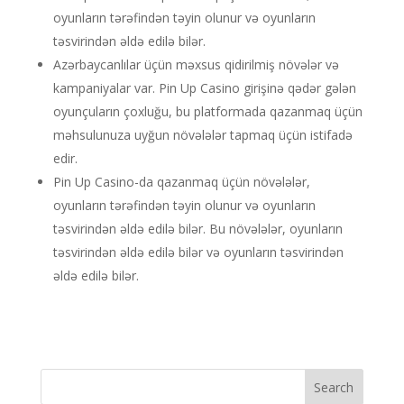
oyunların tərəfindən təyin olunur və oyunların
təsvirindən əldə edilə bilər.
Azərbaycanlılar üçün məxsus qidirilmiş növələr və
kampaniyalar var. Pin Up Casino girişinə qədər gələn
oyunçuların çoxluğu, bu platformada qazanmaq üçün
məhsulunuza uyğun növələlər tapmaq üçün istifadə
edir.
Pin Up Casino-da qazanmaq üçün növələlər,
oyunların tərəfindən təyin olunur və oyunların
təsvirindən əldə edilə bilər. Bu növələlər, oyunların
təsvirindən əldə edilə bilər və oyunların təsvirindən
əldə edilə bilər.
Search