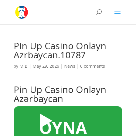
Pin Up Casino Onlayn
Azrbaycan.10787
by
M B
|
May 29, 2026
|
News
|
0 comments
Pin Up Casino Onlayn
Azərbaycan
▶️
OYNA