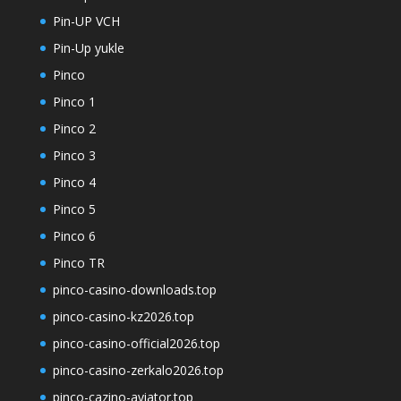
Pin-UP VCH
Pin-Up yukle
Pinco
Pinco 1
Pinco 2
Pinco 3
Pinco 4
Pinco 5
Pinco 6
Pinco TR
pinco-casino-downloads.top
pinco-casino-kz2026.top
pinco-casino-official2026.top
pinco-casino-zerkalo2026.top
pinco-cazino-aviator.top