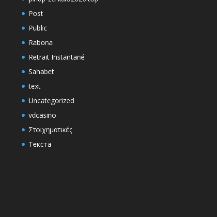
Post
Public
Rabona
Retrait Instantané
Sahabet
text
Uncategorized
vdcasino
Στοιχηματικές
Текста