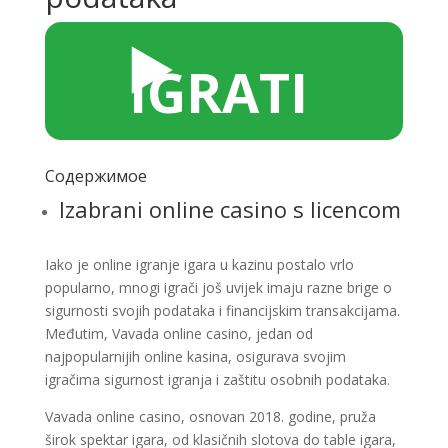
▶️
IGRATI
Содержимое
Izabrani online casino s licencom
Iako je online igranje igara u kazinu postalo vrlo
popularno, mnogi igrači još uvijek imaju razne brige o
sigurnosti svojih podataka i financijskim transakcijama.
Međutim, Vavada online casino, jedan od
najpopularnijih online kasina, osigurava svojim
igračima sigurnost igranja i zaštitu osobnih podataka.
Vavada online casino, osnovan 2018. godine, pruža
širok spektar igara, od klasičnih slotova do table igara,