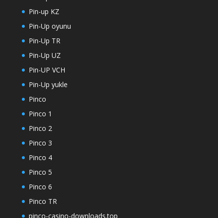
Pin-up KZ
Pin-Up oyunu
Pin-Up TR
Pin-Up UZ
Pin-UP VCH
Pin-Up yukle
Pinco
Pinco 1
Pinco 2
Pinco 3
Pinco 4
Pinco 5
Pinco 6
Pinco TR
pinco-casino-downloads.top