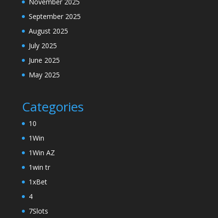
November 2025
September 2025
August 2025
July 2025
June 2025
May 2025
Categories
10
1Win
1Win AZ
1win tr
1xBet
4
7Slots