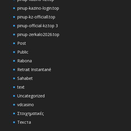
pinup-kazino-login.top
pinup-kz-officiall.top
pinup-official-kz.top 3
pinup-zerkalo2026.top
Post
Public
Rabona
Retrait Instantané
Sahabet
text
Uncategorized
vdcasino
Στοιχηματικές
Текста