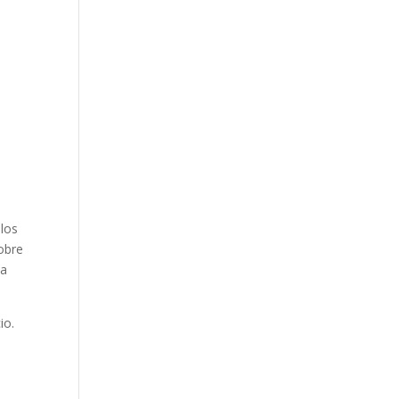
 los
sobre
na
io.