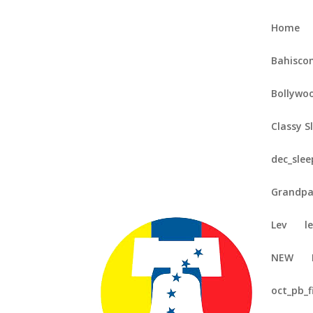
Home
Bahisco
Bollywo
Classy S
dec_slee
Grandpa
Lev
l
NEW
oct_pb_