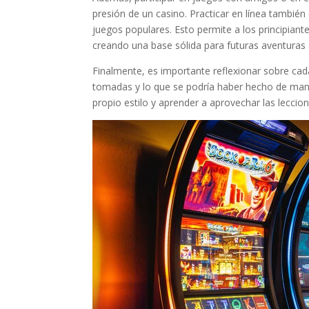
presión de un casino. Practicar en línea también
juegos populares. Esto permite a los principiantes
creando una base sólida para futuras aventuras 
Finalmente, es importante reflexionar sobre cad
tomadas y lo que se podría haber hecho de mane
propio estilo y aprender a aprovechar las leccion