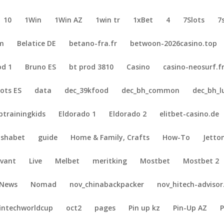
10
1Win
1Win AZ
1win tr
1xBet
4
7Slots
7
m
Belatice DE
betano-fra.fr
betwoon-2026casino.top
od 1
Bruno ES
bt prod 3810
Casino
casino-neosurf.f
lots ES
data
dec_39kfood
dec_bh_common
dec_bh_l
ptrainingkids
Eldorado 1
Eldorado 2
elitbet-casino.de
shabet
guide
Home & Family, Crafts
How-To
Jetto
evant
Live
Melbet
meritking
Mostbet
Mostbet 2
News
Nomad
nov_chinabackpacker
nov_hitech-adviso
fintechworldcup
oct2
pages
Pin up kz
Pin-Up AZ
P