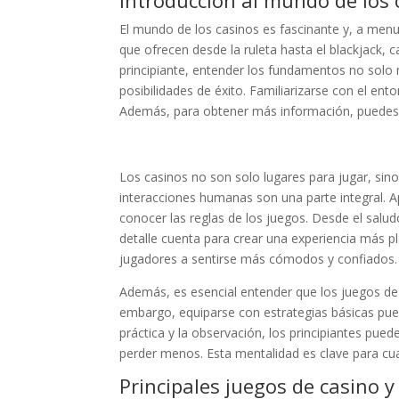
Introducción al mundo de los 
El mundo de los casinos es fascinante y, a menu
que ofrecen desde la ruleta hasta el blackjack, 
principiante, entender los fundamentos no solo
posibilidades de éxito. Familiarizarse con el ent
Además, para obtener más información, puedes 
Los casinos no son solo lugares para jugar, sin
interacciones humanas son una parte integral. 
conocer las reglas de los juegos. Desde el salu
detalle cuenta para crear una experiencia más p
jugadores a sentirse más cómodos y confiados.
Además, es esencial entender que los juegos de 
embargo, equiparse con estrategias básicas pued
práctica y la observación, los principiantes pue
perder menos. Esta mentalidad es clave para cu
Principales juegos de casino y