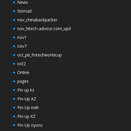
News
Nomad
nov_chinabackpacker
nov_hitech-advisor.com_upd
nov1
nov7
oct_pb_fintechworldcup
oct2
Online
pages
Pin up kz
Pin-Up AZ
Pin-Up indir
Pin-up KZ
Pin-Up oyunu