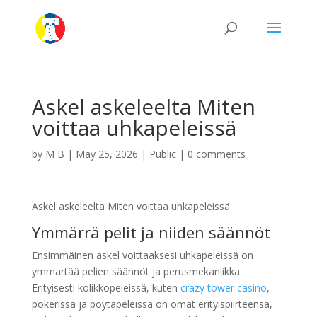
Askel askeleelta Miten
voittaa uhkapeleissä
by
M B
|
May 25, 2026
|
Public
|
0 comments
Askel askeleelta Miten voittaa uhkapeleissä
Ymmärrä pelit ja niiden säännöt
Ensimmäinen askel voittaaksesi uhkapeleissä on
ymmärtää pelien säännöt ja perusmekaniikka.
Erityisesti kolikkopeleissä, kuten
crazy tower casino
,
pokerissa ja pöytäpeleissä on omat erityispiirteensä,