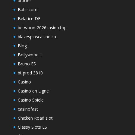
articles
Bahiscom
Belatice DE
betwoon-2026casino.top
blazespinscasino.ca
Blog
Bollywood 1
Bruno ES
bt prod 3810
Casino
Casino en Ligne
Casino Spiele
casinofast
Chicken Road slot
Classy Slots ES