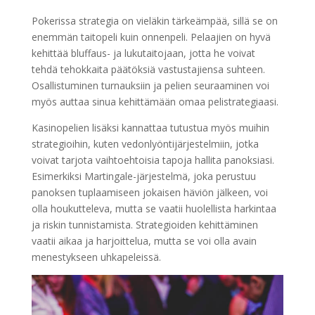
Pokerissa strategia on vieläkin tärkeämpää, sillä se on
enemmän taitopeli kuin onnenpeli. Pelaajien on hyvä
kehittää bluffaus- ja lukutaitojaan, jotta he voivat
tehdä tehokkaita päätöksiä vastustajiensa suhteen.
Osallistuminen turnauksiin ja pelien seuraaminen voi
myös auttaa sinua kehittämään omaa pelistrategiaasi.
Kasinopelien lisäksi kannattaa tutustua myös muihin
strategioihin, kuten vedonlyöntijärjestelmiin, jotka
voivat tarjota vaihtoehtoisia tapoja hallita panoksiasi.
Esimerkiksi Martingale-järjestelmä, joka perustuu
panoksen tuplaamiseen jokaisen häviön jälkeen, voi
olla houkutteleva, mutta se vaatii huolellista harkintaa
ja riskin tunnistamista. Strategioiden kehittäminen
vaatii aikaa ja harjoittelua, mutta se voi olla avain
menestykseen uhkapeleissä.