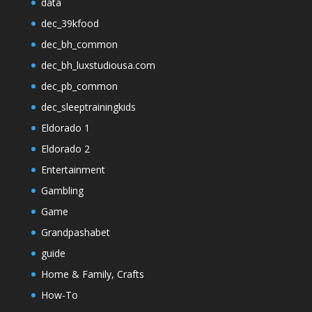
data
dec_39kfood
dec_bh_common
dec_bh_luxstudiousa.com
dec_pb_common
dec_sleeptrainingkids
Eldorado 1
Eldorado 2
Entertainment
Gambling
Game
Grandpashabet
guide
Home & Family, Crafts
How-To