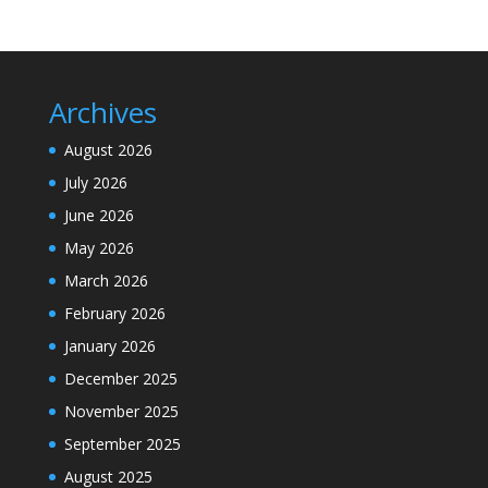
Archives
August 2026
July 2026
June 2026
May 2026
March 2026
February 2026
January 2026
December 2025
November 2025
September 2025
August 2025