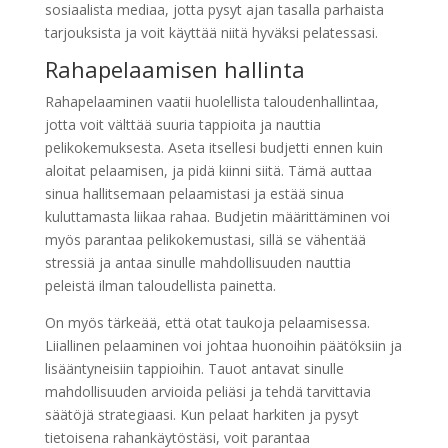
sosiaalista mediaa, jotta pysyt ajan tasalla parhaista
tarjouksista ja voit käyttää niitä hyväksi pelatessasi.
Rahapelaamisen hallinta
Rahapelaaminen vaatii huolellista taloudenhallintaa,
jotta voit välttää suuria tappioita ja nauttia
pelikokemuksesta. Aseta itsellesi budjetti ennen kuin
aloitat pelaamisen, ja pidä kiinni siitä. Tämä auttaa
sinua hallitsemaan pelaamistasi ja estää sinua
kuluttamasta liikaa rahaa. Budjetin määrittäminen voi
myös parantaa pelikokemustasi, sillä se vähentää
stressiä ja antaa sinulle mahdollisuuden nauttia
peleistä ilman taloudellista painetta.
On myös tärkeää, että otat taukoja pelaamisessa.
Liiallinen pelaaminen voi johtaa huonoihin päätöksiin ja
lisääntyneisiin tappioihin. Tauot antavat sinulle
mahdollisuuden arvioida peliäsi ja tehdä tarvittavia
säätöjä strategiaasi. Kun pelaat harkiten ja pysyt
tietoisena rahankäytöstäsi, voit parantaa