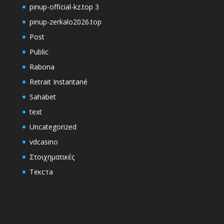
pinup-official-kz.top 3
pinup-zerkalo2026.top
Post
Public
Rabona
Retrait Instantané
Sahabet
text
Uncategorized
vdcasino
Στοιχηματικές
Текста