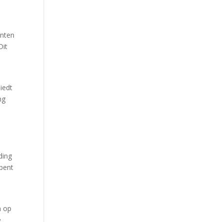
anten
Dit
iedt
ng
ding
 bent
n op
e