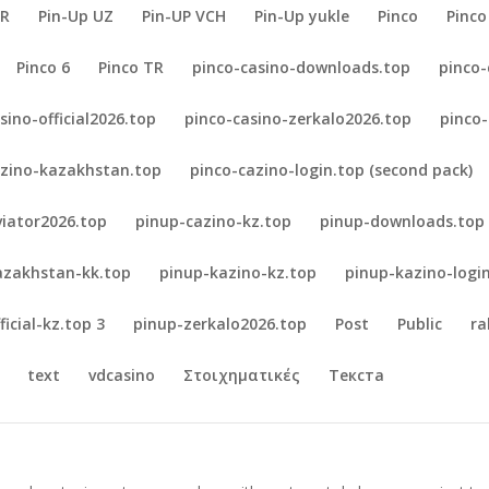
TR
Pin-Up UZ
Pin-UP VCH
Pin-Up yukle
Pinco
Pinco
Pinco 6
Pinco TR
pinco-casino-downloads.top
pinco-
sino-official2026.top
pinco-casino-zerkalo2026.top
pinco-
azino-kazakhstan.top
pinco-cazino-login.top (second pack)
viator2026.top
pinup-cazino-kz.top
pinup-downloads.top
azakhstan-kk.top
pinup-kazino-kz.top
pinup-kazino-logi
Een gids voor casinoleken
ficial-kz.top 3
pinup-zerkalo2026.top
Post
Public
ra
text
vdcasino
Στοιχηματικές
Текста
n