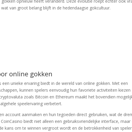
 gokken opnieuw heeft veranderd. Deze evolutie roept echter ook v
wat van groot belang blijft in de hedendaagse gokcultuur.
oor online gokken
s een unieke ervaring biedt in de wereld van online gokken. Met een
schappen, kunnen spelers eenvoudig hun favoriete activiteiten kiezen
 cryptovaluta zoals Bitcoin en Ethereum maakt het bovendien mogeli
e algehele speelervaring verbetert.
en account aanmaken en hun tegoeden direct gebruiken, wat de dre
CoinCasino biedt niet alleen een gebruiksvriendelijke interface, maar
e kans om te winnen vergroot wordt en de betrokkenheid van speler