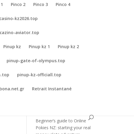
 1
Pinco 2
Pinco 3
Pinco 4
casino-kz2026.top
cazino-aviator.top
Pinup kz
Pinup kz 1
Pinup kz 2
pinup-gate-of-olympus.top
n.top
pinup-kz-officiall.top
Search
bona.net.gr
Retrait Instantané
Recent Posts
Test Post Created
Beginner’s guide to Online
Pokies NZ: starting your real