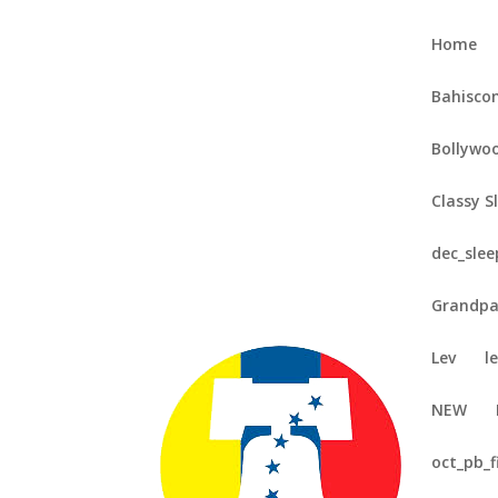
Home
Bahisco
Bollywo
Classy S
dec_slee
Grandpa
Lev
l
NEW
oct_pb_