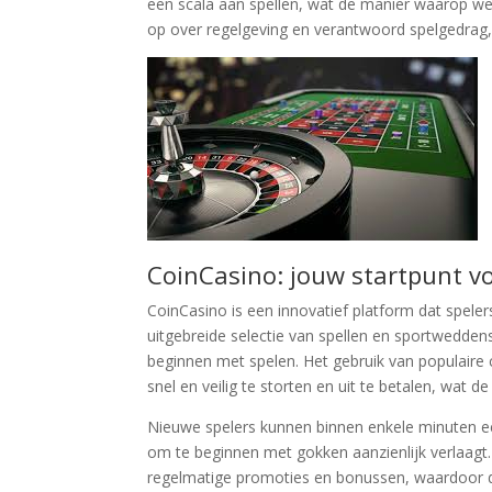
een scala aan spellen, wat de manier waarop we
op over regelgeving en verantwoord spelgedrag, 
CoinCasino: jouw startpunt v
CoinCasino is een innovatief platform dat speler
uitgebreide selectie van spellen en sportwedden
beginnen met spelen. Het gebruik van populaire
snel en veilig te storten en uit te betalen, wat d
Nieuwe spelers kunnen binnen enkele minuten e
om te beginnen met gokken aanzienlijk verlaagt. 
regelmatige promoties en bonussen, waardoor d