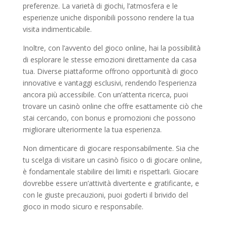
preferenze. La varietà di giochi, l’atmosfera e le
esperienze uniche disponibili possono rendere la tua
visita indimenticabile.
Inoltre, con l’avvento del gioco online, hai la possibilità
di esplorare le stesse emozioni direttamente da casa
tua. Diverse piattaforme offrono opportunità di gioco
innovative e vantaggi esclusivi, rendendo l’esperienza
ancora più accessibile. Con un’attenta ricerca, puoi
trovare un casinò online che offre esattamente ciò che
stai cercando, con bonus e promozioni che possono
migliorare ulteriormente la tua esperienza.
Non dimenticare di giocare responsabilmente. Sia che
tu scelga di visitare un casinò fisico o di giocare online,
è fondamentale stabilire dei limiti e rispettarli. Giocare
dovrebbe essere un’attività divertente e gratificante, e
con le giuste precauzioni, puoi goderti il brivido del
gioco in modo sicuro e responsabile.