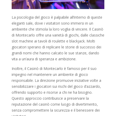
La psicologia del gioco è palpabile all’interno di queste
eleganti sale, dove i visitatori sono immersi in un
ambiente che stimola la loro voglia di vincere. Il Casinò
di Montecarlo offre una varietà di giochi, dalle classiche
slot machine ai tavoli di roulette e blackjack. Molti
giocatori sperano di replicare le storie di successo dei
grandi nomi che hanno calcato le sue stanze, dando
vita a un’aura di speranza e ambizione.
Inoltre, il Casinò di Montecarlo è famoso per il suo
impegno nel mantenere un ambiente di gioco
responsabile. La direzione promuove iniziative volte a
sensibilizzare i giocatori sui rischi del gioco d’azzardo,
offrendo supporto e risorse a chi ne ha bisogno.
Questo approccio contribuisce a preservare la
reputazione del casinò come luogo di divertimento,
senza compromettere la sicurezza e il benessere dei