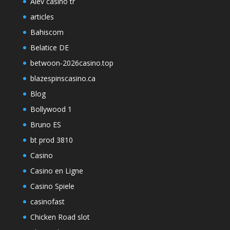
Alev casino tr
articles
Bahiscom
Belatice DE
betwoon-2026casino.top
blazespinscasino.ca
Blog
Bollywood 1
Bruno ES
bt prod 3810
Casino
Casino en Ligne
Casino Spiele
casinofast
Chicken Road slot