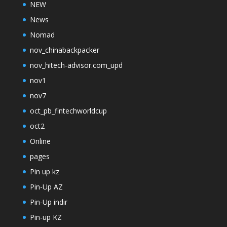
NEW
News
Nomad
nov_chinabackpacker
nov_hitech-advisor.com_upd
nov1
nov7
oct_pb_fintechworldcup
oct2
Online
pages
Pin up kz
Pin-Up AZ
Pin-Up indir
Pin-up KZ