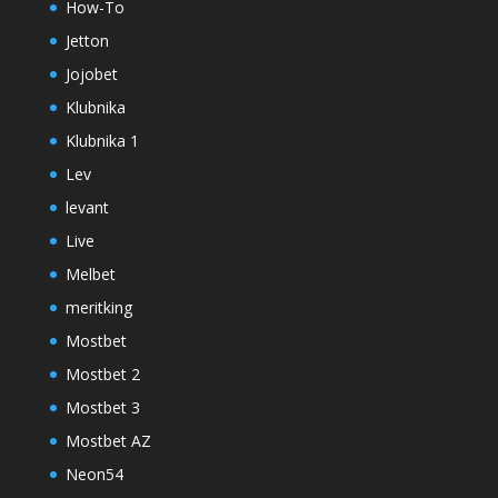
How-To
Jetton
Jojobet
Klubnika
Klubnika 1
Lev
levant
Live
Melbet
meritking
Mostbet
Mostbet 2
Mostbet 3
Mostbet AZ
Neon54