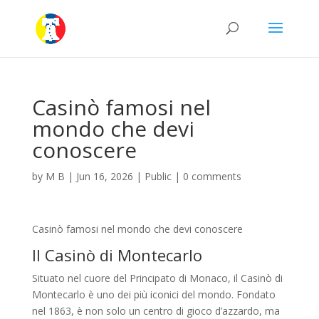
Casinò famosi nel
mondo che devi
conoscere
by
M B
|
Jun 16, 2026
|
Public
|
0 comments
Casinò famosi nel mondo che devi conoscere
Il Casinò di Montecarlo
Situato nel cuore del Principato di Monaco, il Casinò di
Montecarlo è uno dei più iconici del mondo. Fondato
nel 1863, è non solo un centro di gioco d’azzardo, ma