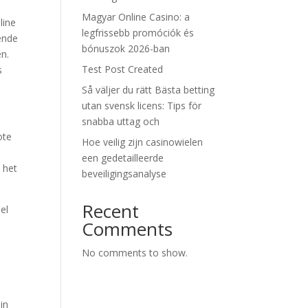
Magyar Online Casino: a
line
legfrissebb promóciók és
iende
bónuszok 2026-ban
en.
Test Post Created
s
Så väljer du rätt Bästa betting
utan svensk licens: Tips för
snabba uttag och
ote
Hoe veilig zijn casinowielen
een gedetailleerde
 het
beveiligingsanalyse
Recent
el
Comments
n
No comments to show.
n
in