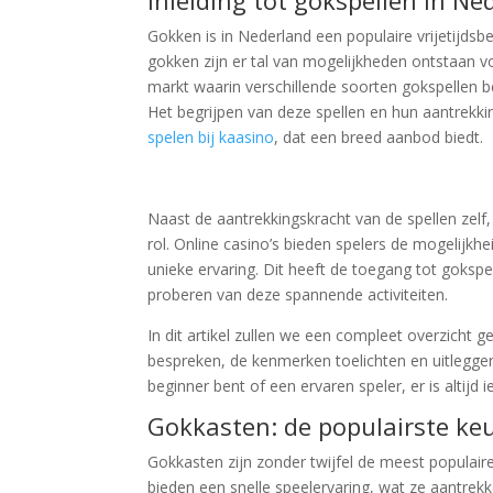
Inleiding tot gokspellen in Ne
Gokken is in Nederland een populaire vrijetijdsbe
gokken zijn er tal van mogelijkheden ontstaan v
markt waarin verschillende soorten gokspellen bes
Het begrijpen van deze spellen en hun aantrekki
spelen bij kaasino
, dat een breed aanbod biedt.
Naast de aantrekkingskracht van de spellen zel
rol. Online casino’s bieden spelers de mogelijk
unieke ervaring. Dit heeft de toegang tot goksp
proberen van deze spannende activiteiten.
In dit artikel zullen we een compleet overzicht 
bespreken, de kenmerken toelichten en uitlegge
beginner bent of een ervaren speler, er is altijd
Gokkasten: de populairste ke
Gokkasten zijn zonder twijfel de meest populaire
bieden een snelle speelervaring, wat ze aantrek