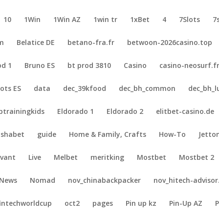
10
1Win
1Win AZ
1win tr
1xBet
4
7Slots
7
m
Belatice DE
betano-fra.fr
betwoon-2026casino.top
od 1
Bruno ES
bt prod 3810
Casino
casino-neosurf.f
lots ES
data
dec_39kfood
dec_bh_common
dec_bh_l
ptrainingkids
Eldorado 1
Eldorado 2
elitbet-casino.de
shabet
guide
Home & Family, Crafts
How-To
Jetto
evant
Live
Melbet
meritking
Mostbet
Mostbet 2
News
Nomad
nov_chinabackpacker
nov_hitech-adviso
fintechworldcup
oct2
pages
Pin up kz
Pin-Up AZ
P