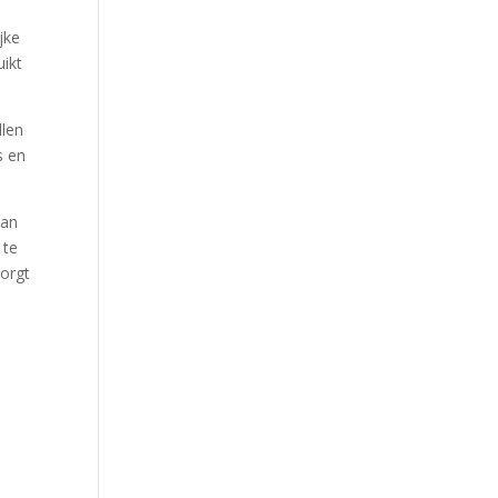
jke
uikt
llen
s en
van
 te
zorgt