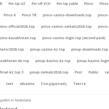
TR
Pin-Up UZ
Pin-UP VCH
Pin-Up yukle
Pinco
Pinco
Pinco 6
Pinco TR
pinco-casino-downloads.top
pinco-
sino-official2026.top
pinco-casino-zerkalo2026.top
pinco-
azino-kazakhstan.top
pinco-cazino-login.top (second pack)
viator2026.top
pinup-cazino-kz.top
pinup-downloads.top
azakhstan-kk.top
pinup-kazino-kz.top
pinup-kazino-logi
an de meest populaire gokspell
ficial-kz.top 3
pinup-zerkalo2026.top
Post
Public
ra
text
vdcasino
Στοιχηματικές
Текста
pellen in Nederland