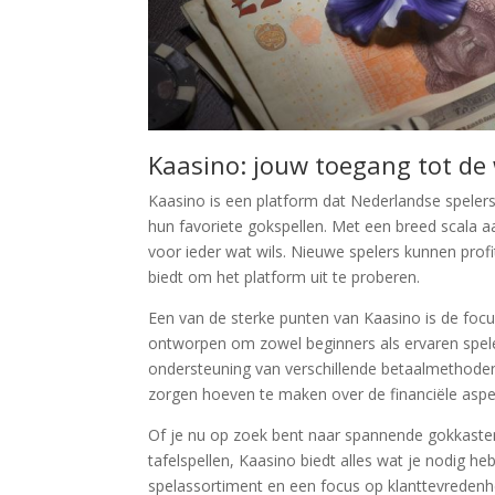
Kaasino: jouw toegang tot de
Kaasino is een platform dat Nederlandse spelers
hun favoriete gokspellen. Met een breed scala aa
voor ieder wat wils. Nieuwe spelers kunnen prof
biedt om het platform uit te proberen.
Een van de sterke punten van Kaasino is de focus
ontworpen om zowel beginners als ervaren speler
ondersteuning van verschillende betaalmethoden,
zorgen hoeven te maken over de financiële aspe
Of je nu op zoek bent naar spannende gokkasten, 
tafelspellen, Kaasino biedt alles wat je nodig h
spelassortiment en een focus op klanttevredenhe