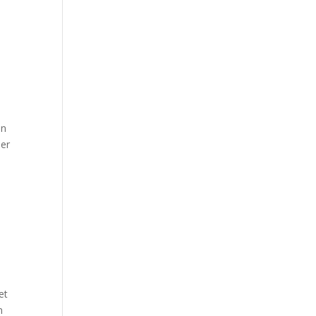
an
 er
et
n