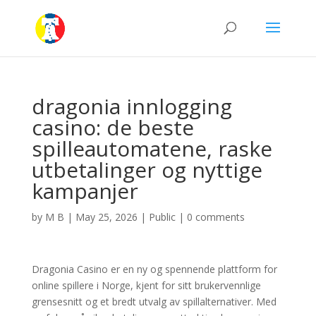
dragonia innlogging
casino: de beste
spilleautomatene, raske
utbetalinger og nyttige
kampanjer
by
M B
|
May 25, 2026
|
Public
|
0 comments
Dragonia Casino er en ny og spennende plattform for
online spillere i Norge, kjent for sitt brukervennlige
grensesnitt og et bredt utvalg av spillalternativer. Med