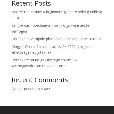
Recent Posts
Master the casino: a beginner’s guide to solid gambling
basics
Eerlijke casinotechnieken om uw gokwinsten te
verhogen
Ontdek het verfijnde plezier van baccarat in het casino
Magyar Online Casino promóciók 2026: a legjobb
lehetőségek és jutalmak
Ontdek premium gokstrategieën om uw
vermogensdoelen te verpletteren
Recent Comments
No comments to show.