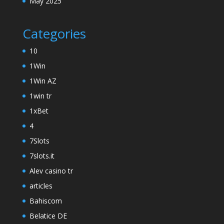
May 2025
Categories
10
1Win
1Win AZ
1win tr
1xBet
4
7Slots
7slots.it
Alev casino tr
articles
Bahiscom
Belatice DE