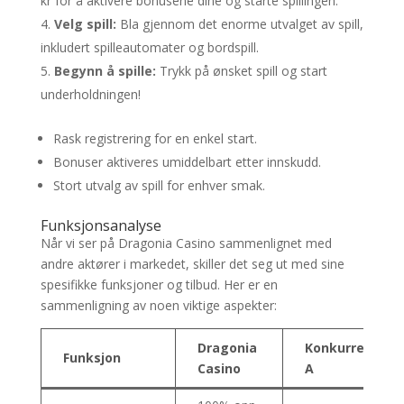
kr for å aktivere bonusene dine og starte spillingen.
Velg spill:
Bla gjennom det enorme utvalget av spill,
inkludert spilleautomater og bordspill.
Begynn å spille:
Trykk på ønsket spill og start
underholdningen!
Rask registrering for en enkel start.
Bonuser aktiveres umiddelbart etter innskudd.
Stort utvalg av spill for enhver smak.
Funksjonsanalyse
Når vi ser på Dragonia Casino sammenlignet med
andre aktører i markedet, skiller det seg ut med sine
spesifikke funksjoner og tilbud. Her er en
sammenligning av noen viktige aspekter:
Dragonia
Konkurrent
Funksjon
Casino
A