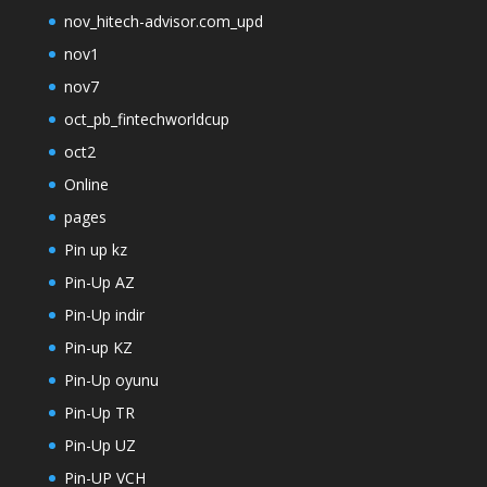
nov_hitech-advisor.com_upd
nov1
nov7
oct_pb_fintechworldcup
oct2
Online
pages
Pin up kz
Pin-Up AZ
Pin-Up indir
Pin-up KZ
Pin-Up oyunu
Pin-Up TR
Pin-Up UZ
Pin-UP VCH