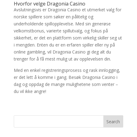
Hvorfor velge Dragonia Casino
Avslutningsvis er Dragonia Casino et utmerket valg for
norske spillere som søker en pålitelig og
underholdende spillopplevelse. Med sin generøse
velkomstbonus, varierte spillutvalg, og fokus på
sikkerhet, er det en plattform som virkelig skiller seg ut
i mengden. Enten du er en erfaren spiller eller ny på
online gambling, vil Dragonia Casino gi deg alt du
trenger for å få mest mulig ut av opplevelsen din.
Med en enkel registreringsprosess og rask innlogging,
er det lett å komme i gang. Besøk Dragonia Casino i
dag og oppdag de mange mulighetene som venter –
du vil ikke angre!
Search