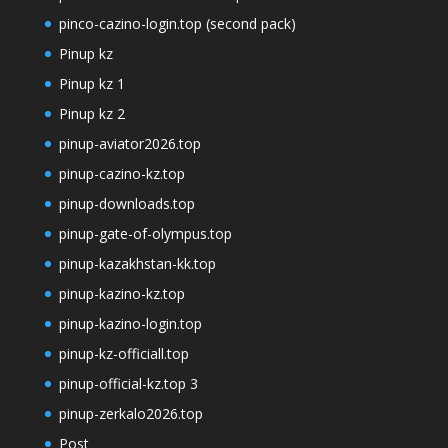
pinco-cazino-login.top (second pack)
Pinup kz
Pinup kz 1
Pinup kz 2
pinup-aviator2026.top
pinup-cazino-kz.top
pinup-downloads.top
pinup-gate-of-olympus.top
pinup-kazakhstan-kk.top
pinup-kazino-kz.top
pinup-kazino-login.top
pinup-kz-officiall.top
pinup-official-kz.top 3
pinup-zerkalo2026.top
Post