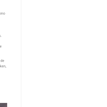
sino
,
ze
 de
eken,