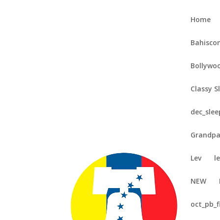
Home
Bahisco
Bollywo
Classy S
dec_slee
Grandpa
Lev
l
NEW
oct_pb_