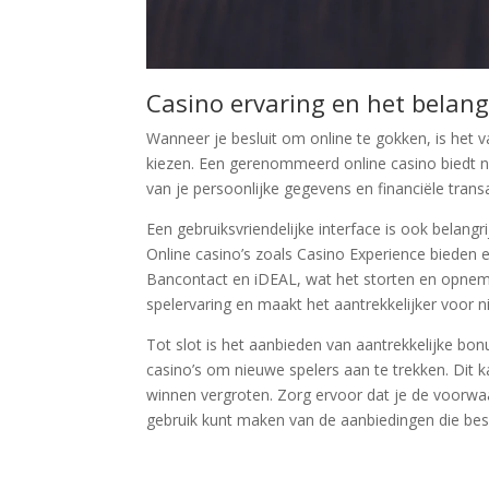
Casino ervaring en het bela
Wanneer je besluit om online te gokken, is het 
kiezen. Een gerenommeerd online casino biedt ni
van je persoonlijke gegevens en financiële transa
Een gebruiksvriendelijke interface is ook belang
Online casino’s zoals Casino Experience bieden
Bancontact en iDEAL, wat het storten en opneme
spelervaring en maakt het aantrekkelijker voor n
Tot slot is het aanbieden van aantrekkelijke bo
casino’s om nieuwe spelers aan te trekken. Dit k
winnen vergroten. Zorg ervoor dat je de voorwa
gebruik kunt maken van de aanbiedingen die besc