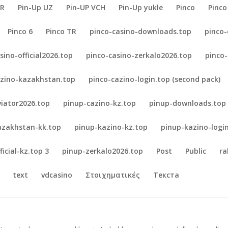
TR
Pin-Up UZ
Pin-UP VCH
Pin-Up yukle
Pinco
Pinco
Pinco 6
Pinco TR
pinco-casino-downloads.top
pinco-
sino-official2026.top
pinco-casino-zerkalo2026.top
pinco-
azino-kazakhstan.top
pinco-cazino-login.top (second pack)
viator2026.top
pinup-cazino-kz.top
pinup-downloads.top
azakhstan-kk.top
pinup-kazino-kz.top
pinup-kazino-logi
eën voor succes in het casino
ficial-kz.top 3
pinup-zerkalo2026.top
Post
Public
ra
text
vdcasino
Στοιχηματικές
Текста
sino