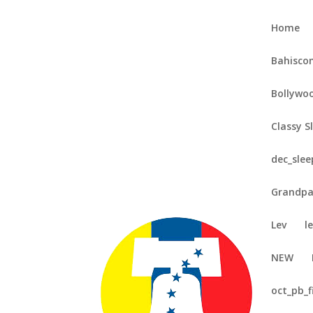
Home
Bahisco
Bollywo
Classy S
dec_slee
Grandpa
Lev
l
NEW
oct_pb_