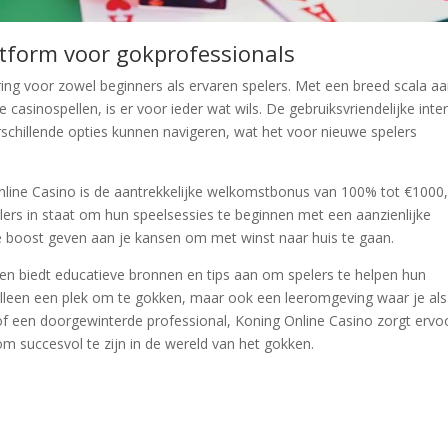
atform voor gokprofessionals
ring voor zowel beginners als ervaren spelers. Met een breed scala a
casinospellen, is er voor ieder wat wils. De gebruiksvriendelijke inte
rschillende opties kunnen navigeren, wat het voor nieuwe spelers
line Casino is de aantrekkelijke welkomstbonus van 100% tot €1000
elers in staat om hun speelsessies te beginnen met een aanzienlijke
e boost geven aan je kansen om met winst naar huis te gaan.
en biedt educatieve bronnen en tips aan om spelers te helpen hun
 alleen een plek om te gokken, maar ook een leeromgeving waar je als
 of een doorgewinterde professional, Koning Online Casino zorgt ervo
 om succesvol te zijn in de wereld van het gokken.