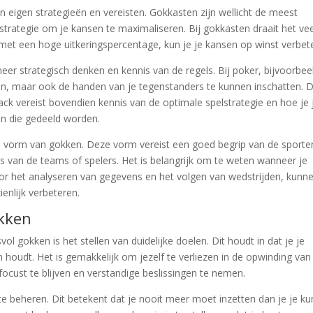
ijn eigen strategieën en vereisten. Gokkasten zijn wellicht de meest
strategie om je kansen te maximaliseren. Bij gokkasten draait het vee
 met een hoge uitkeringspercentage, kun je je kansen op winst verbet
eer strategisch denken en kennis van de regels. Bij poker, bijvoorbeel
nen, maar ook de handen van je tegenstanders te kunnen inschatten. D
ack vereist bovendien kennis van de optimale spelstrategie en hoe je 
en die gedeeld worden.
 vorm van gokken. Deze vorm vereist een goed begrip van de sporte
ds van de teams of spelers. Het is belangrijk om te weten wanneer je
r het analyseren van gegevens en het volgen van wedstrijden, kunn
enlijk verbeteren.
okken
ol gokken is het stellen van duidelijke doelen. Dit houdt in dat je je
n houdt. Het is gemakkelijk om jezelf te verliezen in de opwinding van
focust te blijven en verstandige beslissingen te nemen.
te beheren. Dit betekent dat je nooit meer moet inzetten dan je je ku