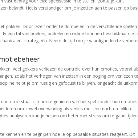
n vast bedrag voor elke speelsessie in te stellen, zodat je kunt
iezen belandt. Het is verstandiger om je inzetten aan te passen op bas
het gokken. Door jezelf onder te dompelen in de verschillende spellen
 Er zijn tal van boeken, artikelen en online bronnen beschikbaar die j
hanica en -strategieën. Neem de tijd om je vaardigheden te verbete
emotiebeheer
gokken. Veel gokkers verliezen de controle over hun emoties, vooral al
issingen, zoals het verhogen van inzetten in een poging om verliezen t
cipline helpt je om rustig en gefocust te blijven, ongeacht de uitkom
moeten in staat zijn om te genieten van het spel zonder hun emoties
et leren om zowel overwinning als verlies met een nuchtere blik te
ies analyseren kan je helpen om beter met stress om te gaan tijden
 te kennen en te begrijpen hoe je op bepaalde situaties reageert. Dit