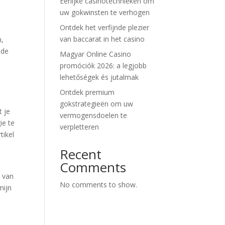
Eerlijke casinotechnieken om
uw gokwinsten te verhogen
Ontdek het verfijnde plezier
van baccarat in het casino
n,
ede
Magyar Online Casino
promóciók 2026: a legjobb
lehetőségek és jutalmak
Ontdek premium
gokstrategieën om uw
t je
vermogensdoelen te
ie te
verpletteren
tikel
Recent
Comments
n van
No comments to show.
mijn