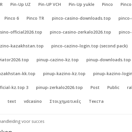
TR
Pin-Up UZ
Pin-UP VCH
Pin-Up yukle
Pinco
Pinco
Pinco 6
Pinco TR
pinco-casino-downloads.top
pinco-
sino-official2026.top
pinco-casino-zerkalo2026.top
pinco-
azino-kazakhstan.top
pinco-cazino-login.top (second pack)
viator2026.top
pinup-cazino-kz.top
pinup-downloads.top
azakhstan-kk.top
pinup-kazino-kz.top
pinup-kazino-logi
ssional een geavanceerde
ces
ficial-kz.top 3
pinup-zerkalo2026.top
Post
Public
ra
text
vdcasino
Στοιχηματικές
Текста
handleiding voor succes