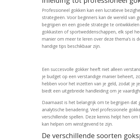
Inleiding tot professioneel g
Professioneel gokken kan een lucratieve bezighe
strategieën. Voor beginners kan de wereld van go
begrijpen en een goede strategie te ontwikkelen v
gokkasten of sportweddenschappen, elk spel heef
manier om meer te leren over deze thema’s is 
handige tips beschikbaar zijn.
Een succesvolle gokker heeft niet alleen versta
je budget op een verstandige manier beheert, zod
hebben voor het inzetten van je geld, zodat je je
biedt een uitgebreide handleiding om je vaardig
Daarnaast is het belangrijk om te begrijpen dat 
analytische benadering. Veel professionele gokk
verschillende spellen. Deze kennis helpt hen om
kan helpen om winstgevend te zijn.
De verschillende soorten goks