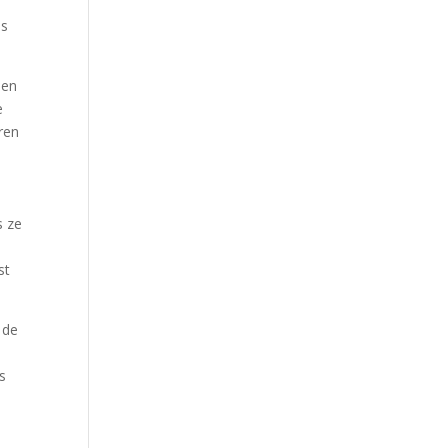
is
 en
e
ren
s ze
e
st
 de
s