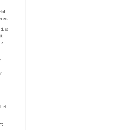
lal
eren.
d, is
it
je
n
en
 het
nt