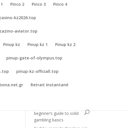
 1
Pinco 2
Pinco 3
Pinco 4
casino-kz2026.top
cazino-aviator.top
Pinup kz
Pinup kz 1
Pinup kz 2
pinup-gate-of-olympus.top
n.top
pinup-kz-officiall.top
Search
bona.net.gr
Retrait Instantané
Recent Posts
Master the casino: a
beginner’s guide to solid
gambling basics