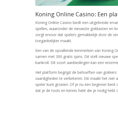
Koning Online Casino: Een pl
Koning Online Casino biedt een uitgebreide erva
spellen, waaronder de nieuwste gokkasten en live 
zorgt ervoor dat spelers gemakkelijk door de ve
toegankelijker maakt.
Een van de opvallende kenmerken van Koning On
samen met 300 gratis spins. Dit stelt nieuwe sp
bankroll. Dit soort aanbiedingen kan een enorm
Het platform begrijpt de behoeften van gokkers 
vaardigheden te verbeteren. Dit maakt het niet
speler kunt groeien. Of je nu een beginner bent
dat je de tools en kennis hebt die je nodig hebt