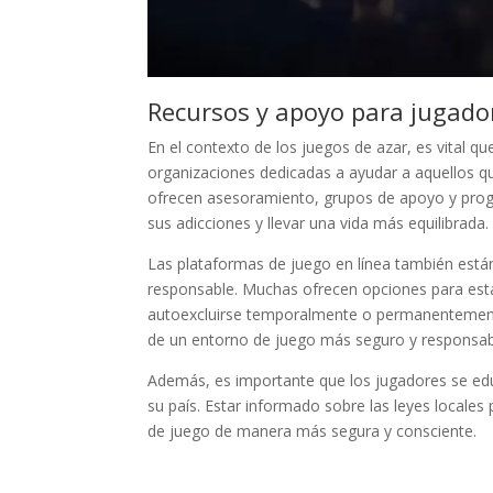
Recursos y apoyo para jugado
En el contexto de los juegos de azar, es vital 
organizaciones dedicadas a ayudar a aquellos q
ofrecen asesoramiento, grupos de apoyo y progr
sus adicciones y llevar una vida más equilibrada.
Las plataformas de juego en línea también est
responsable. Muchas ofrecen opciones para estab
autoexcluirse temporalmente o permanentemente
de un entorno de juego más seguro y responsab
Además, es importante que los jugadores se edu
su país. Estar informado sobre las leyes locales 
de juego de manera más segura y consciente.