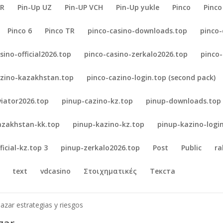
TR
Pin-Up UZ
Pin-UP VCH
Pin-Up yukle
Pinco
Pinco
Pinco 6
Pinco TR
pinco-casino-downloads.top
pinco-
sino-official2026.top
pinco-casino-zerkalo2026.top
pinco-
azino-kazakhstan.top
pinco-cazino-login.top (second pack)
viator2026.top
pinup-cazino-kz.top
pinup-downloads.top
azakhstan-kk.top
pinup-kazino-kz.top
pinup-kazino-logi
l mundo de los juegos de azar
ficial-kz.top 3
pinup-zerkalo2026.top
Post
Public
ra
text
vdcasino
Στοιχηματικές
Текста
azar estrategias y riesgos