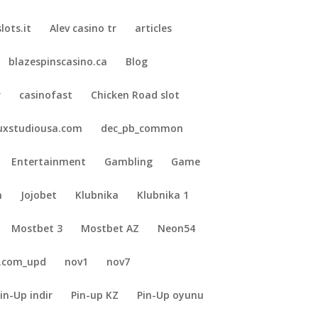
slots.it
Alev casino tr
articles
blazespinscasino.ca
Blog
r
casinofast
Chicken Road slot
uxstudiousa.com
dec_pb_common
Entertainment
Gambling
Game
n
Jojobet
Klubnika
Klubnika 1
Mostbet 3
Mostbet AZ
Neon54
r.com_upd
nov1
nov7
in-Up indir
Pin-up KZ
Pin-Up oyunu