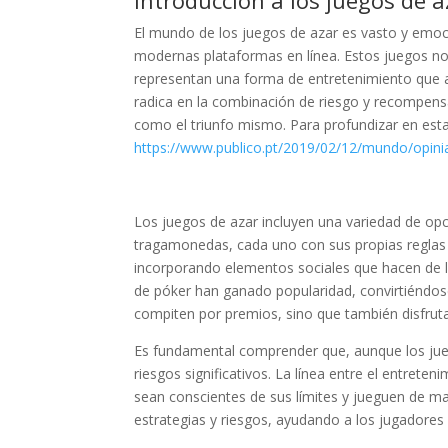
Introducción a los juegos de a
El mundo de los juegos de azar es vasto y emoc
modernas plataformas en línea. Estos juegos no 
representan una forma de entretenimiento que a
radica en la combinación de riesgo y recompensa
como el triunfo mismo. Para profundizar en esta
https://www.publico.pt/2019/02/12/mundo/opin
Los juegos de azar incluyen una variedad de opci
tragamonedas, cada uno con sus propias reglas y
incorporando elementos sociales que hacen de l
de póker han ganado popularidad, convirtiéndos
compiten por premios, sino que también disfrutan
Es fundamental comprender que, aunque los ju
riesgos significativos. La línea entre el entrete
sean conscientes de sus límites y jueguen de ma
estrategias y riesgos, ayudando a los jugadore