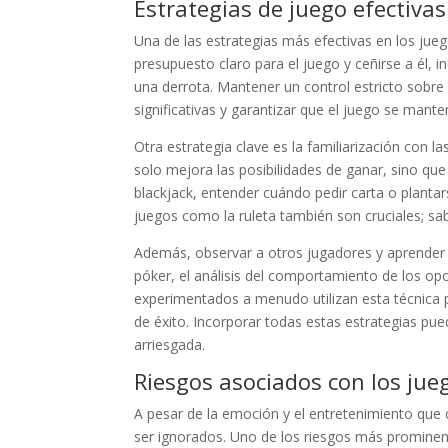
Estrategias de juego efectivas
Una de las estrategias más efectivas en los juego
presupuesto claro para el juego y ceñirse a él, 
una derrota. Mantener un control estricto sobre
significativas y garantizar que el juego se mant
Otra estrategia clave es la familiarización con l
solo mejora las posibilidades de ganar, sino q
blackjack, entender cuándo pedir carta o plantar
juegos como la ruleta también son cruciales; s
Además, observar a otros jugadores y aprender 
póker, el análisis del comportamiento de los o
experimentados a menudo utilizan esta técnica p
de éxito. Incorporar todas estas estrategias p
arriesgada.
Riesgos asociados con los jue
A pesar de la emoción y el entretenimiento que 
ser ignorados. Uno de los riesgos más prominente