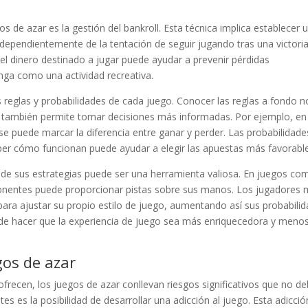
s de azar es la gestión del bankroll. Esta técnica implica establecer 
independientemente de la tentación de seguir jugando tras una victori
 el dinero destinado a jugar puede ayudar a prevenir pérdidas
enga como una actividad recreativa.
as reglas y probabilidades de cada juego. Conocer las reglas a fondo n
ue también permite tomar decisiones más informadas. Por ejemplo, en
se puede marcar la diferencia entre ganar y perder. Las probabilidade
aber cómo funcionan puede ayudar a elegir las apuestas más favorabl
de sus estrategias puede ser una herramienta valiosa. En juegos co
ponentes puede proporcionar pistas sobre sus manos. Los jugadores
ara ajustar su propio estilo de juego, aumentando así sus probabili
uede hacer que la experiencia de juego sea más enriquecedora y meno
gos de azar
ofrecen, los juegos de azar conllevan riesgos significativos que no d
s es la posibilidad de desarrollar una adicción al juego. Esta adicció