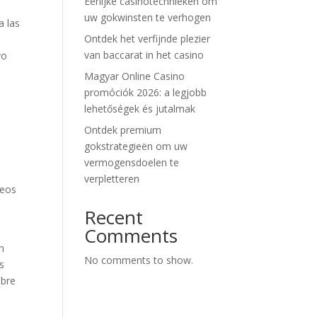
Eerlijke casinotechnieken om
uw gokwinsten te verhogen
a las
Ontdek het verfijnde plezier
van baccarat in het casino
vo
Magyar Online Casino
promóciók 2026: a legjobb
lehetőségek és jutalmak
Ontdek premium
gokstrategieën om uw
vermogensdoelen te
verpletteren
neos
Recent
Comments
n
No comments to show.
es
obre