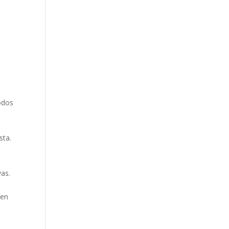
s
todos
sta.
vas.
n
 en