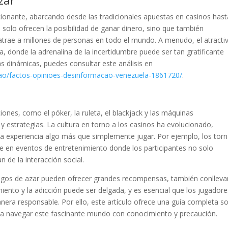
zar
ionante, abarcando desde las tradicionales apuestas en casinos hast
solo ofrecen la posibilidad de ganar dinero, sino que también
trae a millones de personas en todo el mundo. A menudo, el atracti
, donde la adrenalina de la incertidumbre puede ser tan gratificante
s dinámicas, puedes consultar este análisis en
iao/factos-opinioes-desinformacao-venezuela-1861720/
.
ones, como el póker, la ruleta, el blackjack y las máquinas
 estrategias. La cultura en torno a los casinos ha evolucionado,
a experiencia algo más que simplemente jugar. Por ejemplo, los tor
e en eventos de entretenimiento donde los participantes no solo
 de la interacción social.
egos de azar pueden ofrecer grandes recompensas, también conlleva
nimiento y la adicción puede ser delgada, y es esencial que los jugador
nera responsable. Por ello, este artículo ofrece una guía completa s
s a navegar este fascinante mundo con conocimiento y precaución.