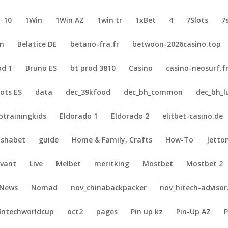
10
1Win
1Win AZ
1win tr
1xBet
4
7Slots
7
m
Belatice DE
betano-fra.fr
betwoon-2026casino.top
od 1
Bruno ES
bt prod 3810
Casino
casino-neosurf.f
lots ES
data
dec_39kfood
dec_bh_common
dec_bh_l
ptrainingkids
Eldorado 1
Eldorado 2
elitbet-casino.de
shabet
guide
Home & Family, Crafts
How-To
Jetto
evant
Live
Melbet
meritking
Mostbet
Mostbet 2
News
Nomad
nov_chinabackpacker
nov_hitech-adviso
fintechworldcup
oct2
pages
Pin up kz
Pin-Up AZ
P