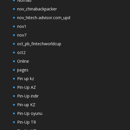
Nomad
nov_chinabackpacker
nov_hitech-advisor.com_upd
nov1
nov7
oct_pb_fintechworldcup
oct2
Online
pages
Pin up kz
Pin-Up AZ
Pin-Up indir
Pin-up KZ
Pin-Up oyunu
Pin-Up TR