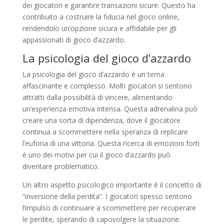
dei giocatori e garantire transazioni sicure. Questo ha
contribuito a costruire la fiducia nel gioco online,
rendendolo un’opzione sicura e affidabile per gli
appassionati di gioco d’azzardo.
La psicologia del gioco d’azzardo
La psicologia del gioco d’azzardo è un tema
affascinante e complesso. Molti giocatori si sentono
attratti dalla possibilità di vincere, alimentando
un’esperienza emotiva intensa. Questa adrenalina può
creare una sorta di dipendenza, dove il giocatore
continua a scommettere nella speranza di replicare
l’euforia di una vittoria. Questa ricerca di emozioni forti
è uno dei motivi per cui il gioco d’azzardo può
diventare problematico.
Un altro aspetto psicologico importante è il concetto di
“inversione della perdita”. I giocatori spesso sentono
l’impulso di continuare a scommettere per recuperare
le perdite, sperando di capovolgere la situazione.