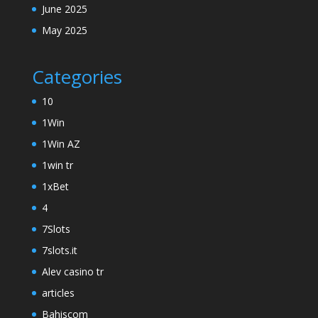
June 2025
May 2025
Categories
10
1Win
1Win AZ
1win tr
1xBet
4
7Slots
7slots.it
Alev casino tr
articles
Bahiscom