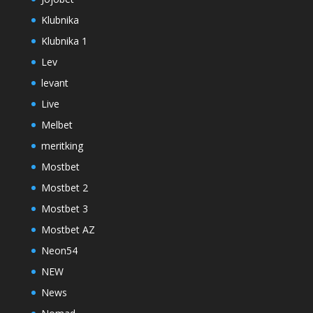
Klubnika
Klubnika 1
Lev
levant
Live
Melbet
meritking
Mostbet
Mostbet 2
Mostbet 3
Mostbet AZ
Neon54
NEW
News