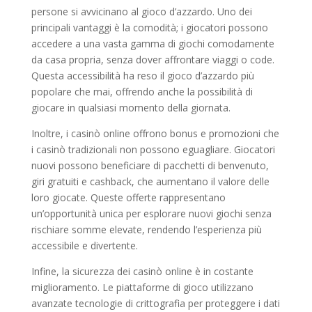
persone si avvicinano al gioco d’azzardo. Uno dei
principali vantaggi è la comodità; i giocatori possono
accedere a una vasta gamma di giochi comodamente
da casa propria, senza dover affrontare viaggi o code.
Questa accessibilità ha reso il gioco d’azzardo più
popolare che mai, offrendo anche la possibilità di
giocare in qualsiasi momento della giornata.
Inoltre, i casinò online offrono bonus e promozioni che
i casinò tradizionali non possono eguagliare. Giocatori
nuovi possono beneficiare di pacchetti di benvenuto,
giri gratuiti e cashback, che aumentano il valore delle
loro giocate. Queste offerte rappresentano
un’opportunità unica per esplorare nuovi giochi senza
rischiare somme elevate, rendendo l’esperienza più
accessibile e divertente.
Infine, la sicurezza dei casinò online è in costante
miglioramento. Le piattaforme di gioco utilizzano
avanzate tecnologie di crittografia per proteggere i dati