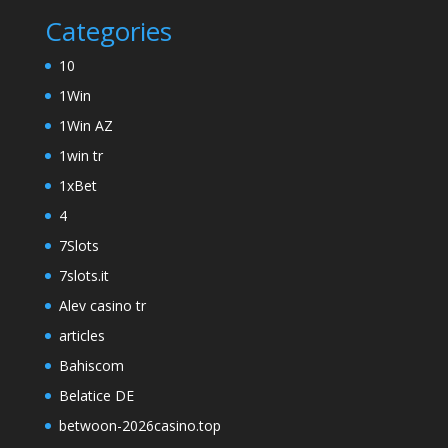
Categories
10
1Win
1Win AZ
1win tr
1xBet
4
7Slots
7slots.it
Alev casino tr
articles
Bahiscom
Belatice DE
betwoon-2026casino.top