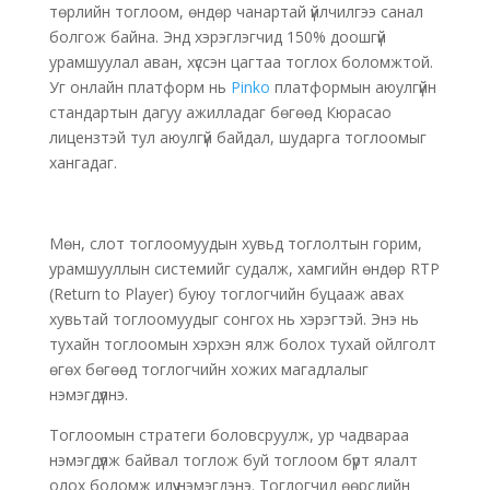
төрлийн тоглоом, өндөр чанартай үйлчилгээ санал
болгож байна. Энд хэрэглэгчид 150% доошгүй
урамшуулал аван, хүссэн цагтаа тоглох боломжтой.
Уг онлайн платформ нь
Pinko
платформын аюулгүйн
стандартын дагуу ажилладаг бөгөөд Кюрасао
лицензтэй тул аюулгүй байдал, шударга тоглоомыг
хангадаг.
Мөн, слот тоглоомуудын хувьд тоглолтын горим,
урамшууллын системийг судалж, хамгийн өндөр RTP
(Return to Player) буюу тоглогчийн буцааж авах
хувьтай тоглоомуудыг сонгох нь хэрэгтэй. Энэ нь
тухайн тоглоомын хэрхэн ялж болох тухай ойлголт
өгөх бөгөөд тоглогчийн хожих магадлалыг
нэмэгдүүлнэ.
Тоглоомын стратеги боловсруулж, ур чадвараа
нэмэгдүүлж байвал тоглож буй тоглоом бүрт ялалт
олох боломж илүү нэмэгдэнэ. Тоглогчид өөрсдийн