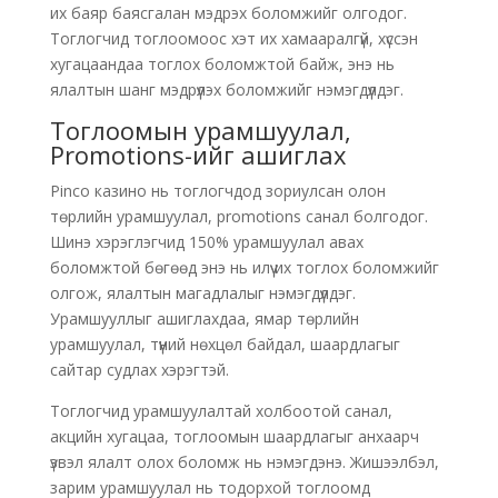
их баяр баясгалан мэдрэх боломжийг олгодог.
Тоглогчид тоглоомоос хэт их хамааралгүй, хүссэн
хугацаандаа тоглох боломжтой байж, энэ нь
ялалтын шанг мэдрүүлэх боломжийг нэмэгдүүлдэг.
Тоглоомын урамшуулал,
Promotions-ийг ашиглах
Pinco казино нь тоглогчдод зориулсан олон
төрлийн урамшуулал, promotions санал болгодог.
Шинэ хэрэглэгчид 150% урамшуулал авах
боломжтой бөгөөд энэ нь илүү их тоглох боломжийг
олгож, ялалтын магадлалыг нэмэгдүүлдэг.
Урамшууллыг ашиглахдаа, ямар төрлийн
урамшуулал, түүний нөхцөл байдал, шаардлагыг
сайтар судлах хэрэгтэй.
Тоглогчид урамшуулалтай холбоотой санал,
акцийн хугацаа, тоглоомын шаардлагыг анхаарч
үзвэл ялалт олох боломж нь нэмэгдэнэ. Жишээлбэл,
зарим урамшуулал нь тодорхой тоглоомд