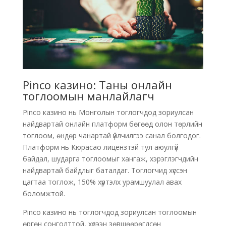
Pinco казино: Таны онлайн
тоглоомын манлайлагч
Pinco казино нь Монголын тоглогчдод зориулсан
найдвартай онлайн платформ бөгөөд олон төрлийн
тоглоом, өндөр чанартай үйлчилгээ санал болгодог.
Платформ нь Кюрасао лицензтэй тул аюулгүй
байдал, шударга тоглоомыг хангаж, хэрэглэгчдийн
найдвартай байдлыг баталдаг. Тоглогчид хүссэн
цагтаа тоглож, 150% хүртэлх урамшуулал авах
боломжтой.
Pinco казино нь тоглогчдод зориулсан тоглоомын
өргөн сонголттой, хүлээн зөвшөөрөгдсөн