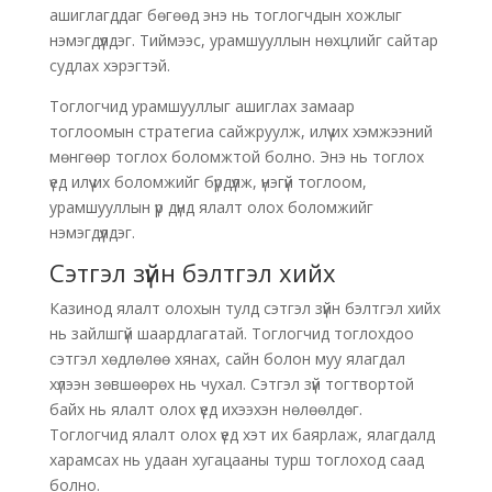
ашиглагддаг бөгөөд энэ нь тоглогчдын хожлыг
нэмэгдүүлдэг. Тиймээс, урамшууллын нөхцлийг сайтар
судлах хэрэгтэй.
Тоглогчид урамшууллыг ашиглах замаар
тоглоомын стратегиа сайжруулж, илүү их хэмжээний
мөнгөөр тоглох боломжтой болно. Энэ нь тоглох
үед илүү их боломжийг бүрдүүлж, үнэгүй тоглоом,
урамшууллын үр дүнд ялалт олох боломжийг
нэмэгдүүлдэг.
Сэтгэл зүйн бэлтгэл хийх
Казинод ялалт олохын тулд сэтгэл зүйн бэлтгэл хийх
нь зайлшгүй шаардлагатай. Тоглогчид тоглохдоо
сэтгэл хөдлөлөө хянах, сайн болон муу ялагдал
хүлээн зөвшөөрөх нь чухал. Сэтгэл зүй тогтвортой
байх нь ялалт олох үед ихээхэн нөлөөлдөг.
Тоглогчид ялалт олох үед хэт их баярлаж, ялагдалд
харамсах нь удаан хугацааны турш тоглоход саад
болно.