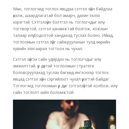
Мөн, тоглогчид тоглох явцдаа сэтгэл зүйн байдлаа
үнэлж, шаардлагатай бол амарч, дахин эхлэх
хэрэгтэй. Сэтгэлзүйн бэлтгэл нь тоглогчдыг илүү
тогтвортой, сэтгэл ханамжтай болгож, хожлын
талаар илүү бодолтой хандахад туслах болно. Иймд,
тоглоомын сэтгэл зүйг сайжруулахын тулд өөрийн
хувийн хязгаараа тогтоох нь чухал.
Сэтгэл зүйгээ сайн удирдах нь тоглогчдыг илүү
амжилттай, үр дүнтэй тоглоомын стратеги
боловсруулахад туслах бөгөөд ингэснээр тоглох
явцад сэтгэл зүйн сэргийлэлт чухал үүрэгтэй байдаг.
Тоглогчид тоглоомын үр дүнг сэтгэлзүйтэй холбож, илүү
сайн тоглолт хийх боломжтой.