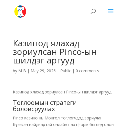
Казинод ялахад
зориулсан Pinco-ын
шилдэг аргууд
by
M B
|
May 29, 2026
|
Public
|
0 comments
Казинод ялахад зориулсан Pinco-ын шилдэг аргууд
Тоглоомын стратеги
боловсруулах
Pinco казино нь Монгол тоглогчдод зориулан
бүтээсэн найдвартай онлайн платформ бөгөөд олон