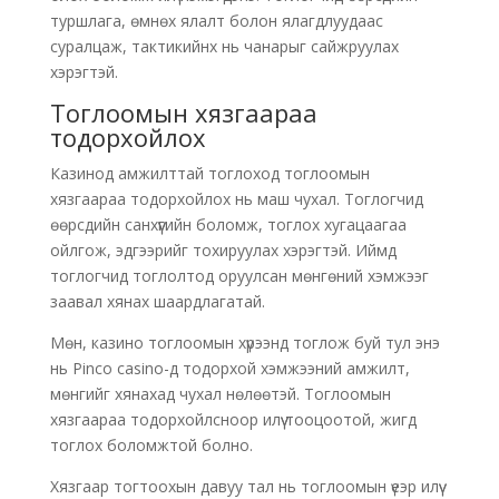
туршлага, өмнөх ялалт болон ялагдлуудаас
суралцаж, тактикийнх нь чанарыг сайжруулах
хэрэгтэй.
Тоглоомын хязгаараа
тодорхойлох
Казинод амжилттай тоглоход тоглоомын
хязгаараа тодорхойлох нь маш чухал. Тоглогчид
өөрсдийн санхүүгийн боломж, тоглох хугацаагаа
ойлгож, эдгээрийг тохируулах хэрэгтэй. Иймд
тоглогчид тоглолтод оруулсан мөнгөний хэмжээг
заавал хянах шаардлагатай.
Мөн, казино тоглоомын хүрээнд тоглож буй тул энэ
нь Pinco casino-д тодорхой хэмжээний амжилт,
мөнгийг хянахад чухал нөлөөтэй. Тоглоомын
хязгаараа тодорхойлсноор илүү тооцоотой, жигд
тоглох боломжтой болно.
Хязгаар тогтоохын давуу тал нь тоглоомын үеэр илүү