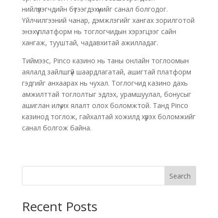
нийлүүлэгчдийн бүтээгдэхүүнийг санал болгодог.
Үйлчилгээний чанар, дэмжлэгийг хангах зорилготой
энэхүү платформ нь тоглогчидын хэрэгцээг сайн
хангаж, тууштай, чадавхитай ажилладаг.
Тиймээс, Pinco казино нь таны онлайн тоглоомын
аялалд зайлшгүй шаардлагатай, ашигтай платформ
гэдгийг анхаарах нь чухал. Тоглогчид казино дахь
амжилттай тоглолтыг эдлэх, урамшуулал, бонусыг
ашиглан илүү их ялалт олох боломжтой. Танд Pinco
казинод тоглож, гайхалтай хожилд хүрэх боломжийг
санал болгож байна.
Search
Recent Posts