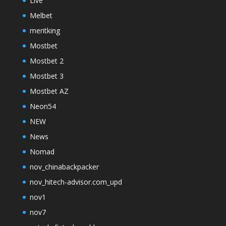
Live
Melbet
meritking
Mostbet
Mostbet 2
Mostbet 3
Mostbet AZ
Neon54
NEW
News
Nomad
nov_chinabackpacker
nov_hitech-advisor.com_upd
nov1
nov7