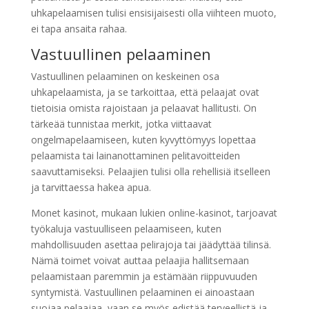
uhkapelaamisen tulisi ensisijaisesti olla viihteen muoto,
ei tapa ansaita rahaa.
Vastuullinen pelaaminen
Vastuullinen pelaaminen on keskeinen osa
uhkapelaamista, ja se tarkoittaa, että pelaajat ovat
tietoisia omista rajoistaan ja pelaavat hallitusti. On
tärkeää tunnistaa merkit, jotka viittaavat
ongelmapelaamiseen, kuten kyvyttömyys lopettaa
pelaamista tai lainanottaminen pelitavoitteiden
saavuttamiseksi. Pelaajien tulisi olla rehellisiä itselleen
ja tarvittaessa hakea apua.
Monet kasinot, mukaan lukien online-kasinot, tarjoavat
työkaluja vastuulliseen pelaamiseen, kuten
mahdollisuuden asettaa pelirajoja tai jäädyttää tilinsä.
Nämä toimet voivat auttaa pelaajia hallitsemaan
pelaamistaan paremmin ja estämään riippuvuuden
syntymistä. Vastuullinen pelaaminen ei ainoastaan
suojaa pelaajaa, vaan se myös edistää terveellistä ja