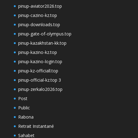
pinup-aviator2026.top
pinup-cazino-kz.top
pinup-downloads.top
pinup-gate-of-olympus.top
pinup-kazakhstan-kk.top
pinup-kazino-kz.top
pinup-kazino-login.top
pinup-kz-officiall.top
pinup-official-kz.top 3
pinup-zerkalo2026.top
Post
Public
Rabona
Retrait Instantané
Sahabet