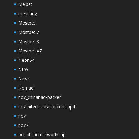
Melbet
meritking
Mostbet
Mostbet 2
Mostbet 3
Mostbet AZ
Neon54
NEW
News
Nomad
nov_chinabackpacker
nov_hitech-advisor.com_upd
nov1
nov7
oct_pb_fintechworldcup