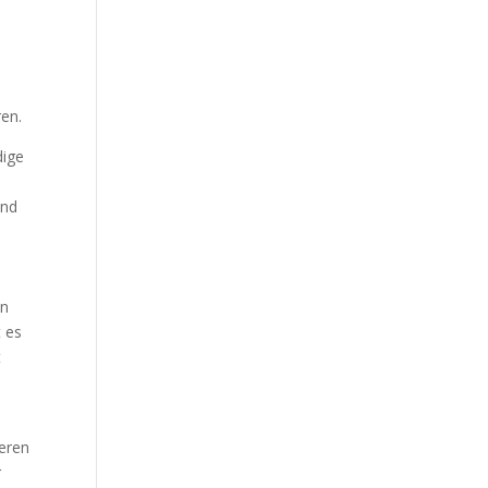
ren.
dige
und
nn
t es
t
geren
r