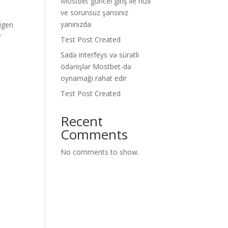
Mostbet güncel giriş ile hızlı
ve sorunsuz şansınız
yanınızda
tigen
r
Test Post Created
Sadə interfeys və sürətli
ödənişlər Mostbet-də
oynamağı rahat edir
Test Post Created
Recent
Comments
No comments to show.