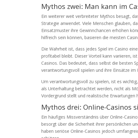
Mythos zwei: Man kann im C
Ein weiterer weit verbreiteter Mythos besagt,
Strategie anwendet. Viele Menschen glauben, da
Einsatzmuster ihre Gewinnchancen erhöhen könne
hilfreich sein können, basieren die meisten Casin
Die Wahrheit ist, dass jedes Spiel im Casino eine
profitabel bleibt. Dieser Vorteil kann variieren, 
Casinos. Das bedeutet, dass selbst die besten Sp
verantwortungsvoll spielen und ihre Einsätze im 
Um verantwortungsvoll zu spielen, ist es wichtig
als Unterhaltung betrachtet werden, nicht als Mö
Vordergrund stellt und realistische Erwartungen 
Mythos drei: Online-Casinos s
Ein häufiges Missverständnis über Online-Casinos
besorgt über die Sicherheit ihrer persönlichen un
haben seriöse Online-Casinos jedoch umfangrei