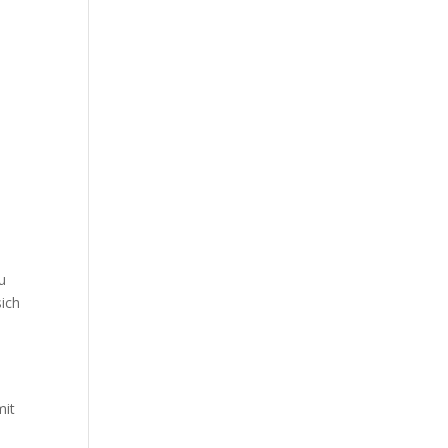
u
sich
mit