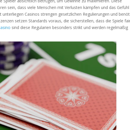
hre Spieler absichtlich betrügen, um Gewinne zu maximieren. Diese
hren sein, dass viele Menschen mit Verlusten kämpfen und das Gefühl
eit unterliegen Casinos strengen gesetzlichen Regulierungen und benö
zenzen setzen Standards voraus, die sicherstellen, dass die Spiele fai
casino
sind diese Regularien besonders strikt und werden regelmäßig