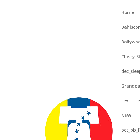
Home
Bahisco
Bollywo
Classy S
dec_slee
Grandpa
Lev
l
NEW
oct_pb_