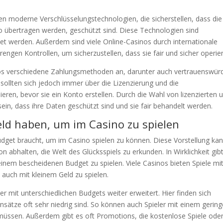
n moderne Verschlüsselungstechnologien, die sicherstellen, dass die
 übertragen werden, geschützt sind. Diese Technologien sind
et werden. Außerdem sind viele Online-Casinos durch internationale
rengen Kontrollen, um sicherzustellen, dass sie fair und sicher operie
nos verschiedene Zahlungsmethoden an, darunter auch vertrauenswür
 sollten sich jedoch immer über die Lizenzierung und die
ieren, bevor sie ein Konto erstellen. Durch die Wahl von lizenzierten 
ein, dass ihre Daten geschützt sind und sie fair behandelt werden.
eld haben, um im Casino zu spielen
get braucht, um im Casino spielen zu können. Diese Vorstellung ka
n abhalten, die Welt des Glücksspiels zu erkunden. In Wirklichkeit gib
einem bescheidenen Budget zu spielen. Viele Casinos bieten Spiele mi
, auch mit kleinem Geld zu spielen.
er mit unterschiedlichen Budgets weiter erweitert. Hier finden sich
nsätze oft sehr niedrig sind. So können auch Spieler mit einem gerin
 müssen. Außerdem gibt es oft Promotions, die kostenlose Spiele ode