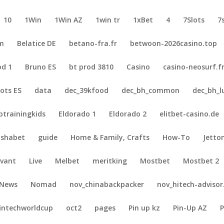
10
1Win
1Win AZ
1win tr
1xBet
4
7Slots
7
m
Belatice DE
betano-fra.fr
betwoon-2026casino.top
od 1
Bruno ES
bt prod 3810
Casino
casino-neosurf.f
lots ES
data
dec_39kfood
dec_bh_common
dec_bh_l
ptrainingkids
Eldorado 1
Eldorado 2
elitbet-casino.de
shabet
guide
Home & Family, Crafts
How-To
Jetto
evant
Live
Melbet
meritking
Mostbet
Mostbet 2
News
Nomad
nov_chinabackpacker
nov_hitech-adviso
fintechworldcup
oct2
pages
Pin up kz
Pin-Up AZ
P