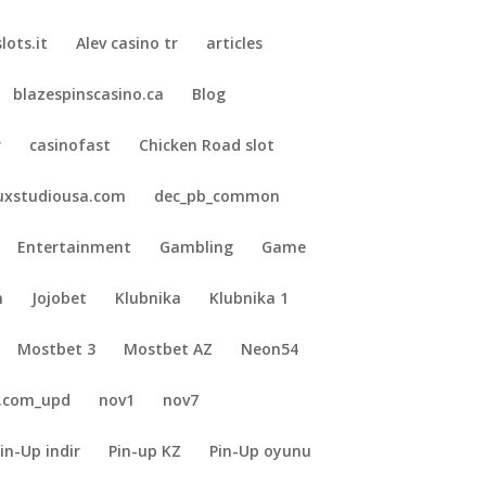
slots.it
Alev casino tr
articles
blazespinscasino.ca
Blog
r
casinofast
Chicken Road slot
uxstudiousa.com
dec_pb_common
Entertainment
Gambling
Game
n
Jojobet
Klubnika
Klubnika 1
Mostbet 3
Mostbet AZ
Neon54
r.com_upd
nov1
nov7
in-Up indir
Pin-up KZ
Pin-Up oyunu