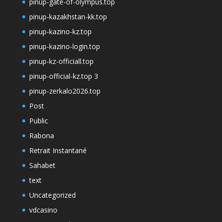
pinup-gate-of-olympus.top
pinup-kazakhstan-kk.top
pinup-kazino-kz.top
pinup-kazino-login.top
pinup-kz-officiall.top
pinup-official-kz.top 3
pinup-zerkalo2026.top
Post
Public
Rabona
Retrait Instantané
Sahabet
text
Uncategorized
vdcasino