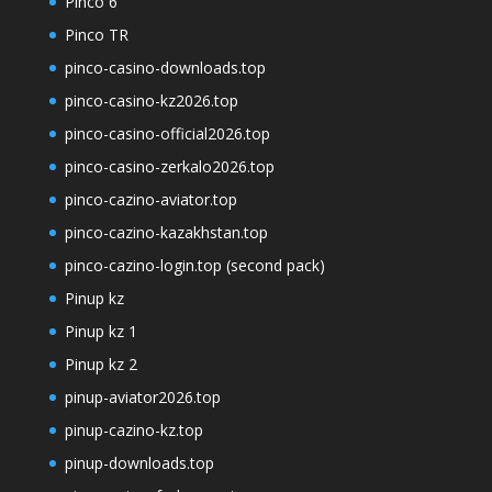
Pinco 6
Pinco TR
pinco-casino-downloads.top
pinco-casino-kz2026.top
pinco-casino-official2026.top
pinco-casino-zerkalo2026.top
pinco-cazino-aviator.top
pinco-cazino-kazakhstan.top
pinco-cazino-login.top (second pack)
Pinup kz
Pinup kz 1
Pinup kz 2
pinup-aviator2026.top
pinup-cazino-kz.top
pinup-downloads.top