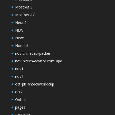
Mostbet 3
Mostbet AZ
Neon54
NEW
News
Nomad
nov_chinabackpacker
nov_hitech-advisor.com_upd
nov1
nov7
oct_pb_fintechworldcup
oct2
Online
pages
Pin up kz