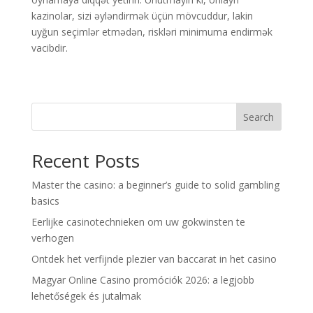
kazinolar, sizi əyləndirmək üçün mövcuddur, lakin
uyğun seçimlər etmədən, riskləri minimuma endirmək
vacibdir.
Search
Recent Posts
Master the casino: a beginner’s guide to solid gambling
basics
Eerlijke casinotechnieken om uw gokwinsten te
verhogen
Ontdek het verfijnde plezier van baccarat in het casino
Magyar Online Casino promóciók 2026: a legjobb
lehetőségek és jutalmak