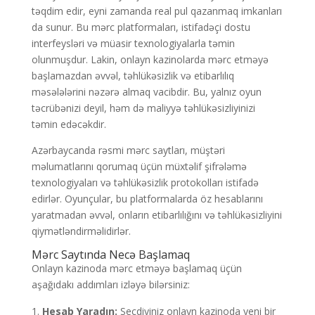
təqdim edir, eyni zamanda real pul qazanmaq imkanları
da sunur. Bu mərc platformaları, istifadəçi dostu
interfeysləri və müasir texnologiyalarla təmin
olunmuşdur. Lakin, onlayn kazinolarda mərc etməyə
başlamazdan əvvəl, təhlükəsizlik və etibarlılıq
məsələlərini nəzərə almaq vacibdir. Bu, yalnız oyun
təcrübənizi deyil, həm də maliyyə təhlükəsizliyinizi
təmin edəcəkdir.
Azərbaycanda rəsmi mərc saytları, müştəri
məlumatlarını qorumaq üçün müxtəlif şifrələmə
texnologiyaları və təhlükəsizlik protokolları istifadə
edirlər. Oyunçular, bu platformalarda öz hesablarını
yaratmadan əvvəl, onların etibarlılığını və təhlükəsizliyini
qiymətləndirməlidirlər.
Mərc Saytında Necə Başlamaq
Onlayn kazinoda mərc etməyə başlamaq üçün
aşağıdakı addımları izləyə bilərsiniz:
Hesab Yaradın:
Seçdiyiniz onlayn kazinoda yeni bir