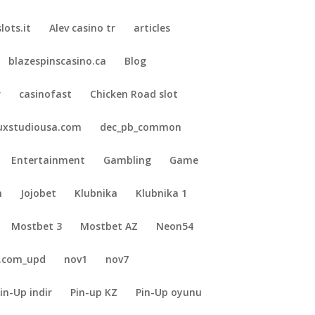
slots.it
Alev casino tr
articles
blazespinscasino.ca
Blog
r
casinofast
Chicken Road slot
uxstudiousa.com
dec_pb_common
Entertainment
Gambling
Game
n
Jojobet
Klubnika
Klubnika 1
Mostbet 3
Mostbet AZ
Neon54
r.com_upd
nov1
nov7
in-Up indir
Pin-up KZ
Pin-Up oyunu