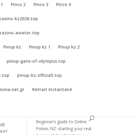
 1
Pinco 2
Pinco 3
Pinco 4
casino-kz2026.top
cazino-aviator.top
Pinup kz
Pinup kz 1
Pinup kz 2
pinup-gate-of-olympus.top
n.top
pinup-kz-officiall.top
із
Search
bona.net.gr
Retrait Instantané
Recent Posts
Test Post Created
Beginner’s guide to Online
дар
Pokies NZ: starting your real
ажат