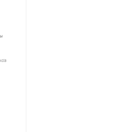
ры
ксіз