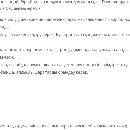
цесі оңай, бірақ барлығын дұрыс орындау маңызды. Төменде қара
ша басшылық береміз:
қша салу үшін бірнеше әдіс ұсынылады, мысалы, банктік карталар
лады.
 үшін сәйкестендіру керек. Бұл процесс сіздің жеке мәліметтерің
анктік карталар немесе электрондық әмияндар арқылы ала алады.
мүмкін.
тарды пайдаланумен ақшаны салу мен алу процесін тиімдірек етуг
ойынша, алдыңғы шарттарды орындау керек.
ионалдық мүмкіндіктерін салыстыра отырып, ойыншыларға тиімді