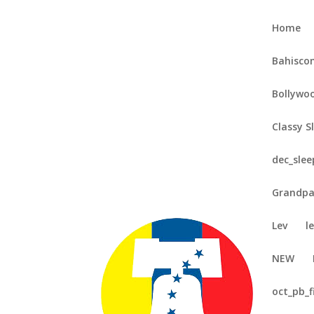
Home
Bahisco
Bollywo
Classy S
dec_slee
Grandpa
Lev
l
NEW
oct_pb_