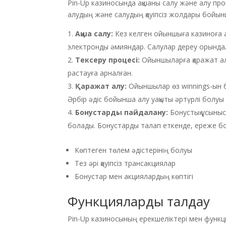
Pin-Up казиносында ақшаны салу және алу про
алудың және салудың қауіпсіз жолдары бойын
Ақша салу:
Кез келген ойыншыға казиноға а
электронды әмияндар. Салулар дереу орында
Тексеру процесі:
Ойыншыларға қаражат алу
растауға арналған.
Қаражат алу:
Ойыншылар өз winnings-ын б
Әрбір әдіс бойынша алу уақыты әртүрлі болуы 
Бонустарды пайдалану:
Бонустық ұсыныс
болады. Бонустарды талап еткенде, ереже б
Көптеген төлем әдістерінің болуы
Тез әрі қауіпсіз трансакциялар
Бонустар мен акциялардың көптігі
Функцияларды талдау
Pin-Up казиносының ерекшеліктері мен функц