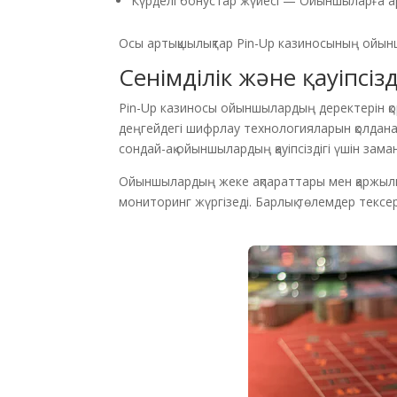
Күрделі бонустар жүйесі — Ойыншыларға а
Осы артықшылықтар Pin-Up казиносының ойын
Сенімділік және қауіпсізд
Pin-Up казиносы ойыншылардың деректерін қ
деңгейдегі шифрлау технологияларын қолдана
сондай-ақ ойыншылардың қауіпсіздігі үшін заман
Ойыншылардың жеке ақпараттары мен қаржылық 
мониторинг жүргізеді. Барлық төлемдер тексер