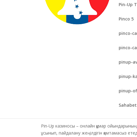
Pin-Up 
Pinco 5
pinco-ca
pinco-c
pinup-a
pinup-k
Pin-Up казино: Төлем
жолдары
pinup-of
by
M B
|
May 27, 2026
|
Public
|
0 comments
Sahabet
Pin-Up казиносы – онлайн құмар ойындарыны
ұсынып, пайдалану жеңілдігін қамтамасыз ете