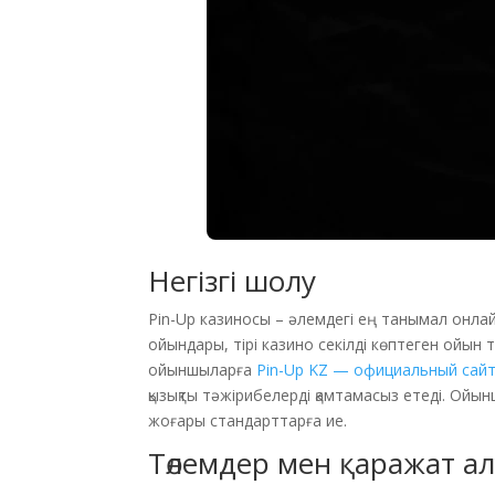
Негізгі шолу
Pin-Up казиносы – әлемдегі ең танымал онла
ойындары, тірі казино секілді көптеген ойын
ойыншыларға
Pin-Up KZ — официальный сайт
қызықты тәжірибелерді қамтамасыз етеді. Ойын
жоғары стандарттарға ие.
Төлемдер мен қаражат а