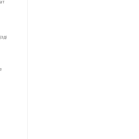
жат
,
ізді
е