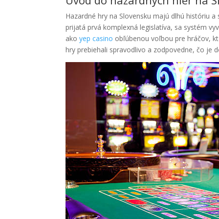
Úvod do hazardných hier na S
Hazardné hry na Slovensku majú dlhú históriu a
prijatá prvá komplexná legislatíva, sa systém vy
ako
yep casino
obľúbenou voľbou pre hráčov, kto
hry prebiehali spravodlivo a zodpovedne, čo je d