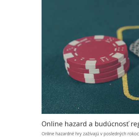
Online hazard a budúcnosť re
Online hazardné hry zažívajú v posledných roko