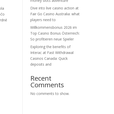
money slots adventure
Dive into live casino action at
ola
Fair Go Casino Australia: what
ečo
players need to
ardné
Willkommensbonus 2026 im
Top Casino Bonus Österreich:
So profitieren neue Spieler
Exploring the benefits of
Interac at Fast Withdrawal
Casinos Canada: Quick
deposits and
Recent
Comments
No comments to show.