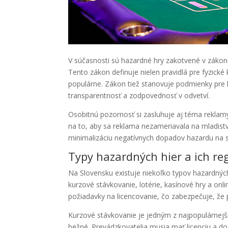
V súčasnosti sú hazardné hry zakotvené v zákon
Tento zákon definuje nielen pravidlá pre fyzické 
populárne. Zákon tiež stanovuje podmienky pre 
transparentnosť a zodpovednosť v odvetví.
Osobitnú pozornosť si zasluhuje aj téma reklamy
na to, aby sa reklama nezameriavala na mladist
minimalizáciu negatívnych dopadov hazardu na 
Typy hazardných hier a ich re
Na Slovensku existuje niekoľko typov hazardných
kurzové stávkovanie, lotérie, kasínové hry a onli
požiadavky na licencovanie, čo zabezpečuje, že
Kurzové stávkovanie je jedným z najpopulárnejš
bežné. Prevádzkovatelia musia mať licenciu a dodr