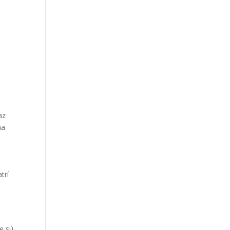
e
az
na
trí
ie sú