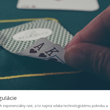
gulácie
ch exponenciálny rast, a to najmä vďaka technologickému pokroku a