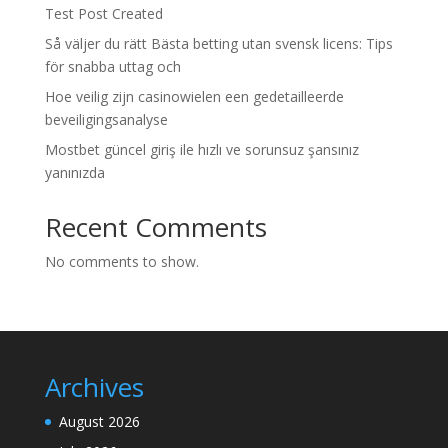
Test Post Created
Så väljer du rätt Bästa betting utan svensk licens: Tips
för snabba uttag och
Hoe veilig zijn casinowielen een gedetailleerde
beveiligingsanalyse
Mostbet güncel giriş ile hızlı ve sorunsuz şansınız
yanınızda
Recent Comments
No comments to show.
Archives
August 2026