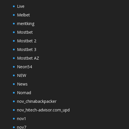
Live
Melbet
meritking
Mostbet
Mostbet 2
Mostbet 3
Mostbet AZ
Neon54
NEW
News
Nomad
nov_chinabackpacker
nov_hitech-advisor.com_upd
nov1
nov7