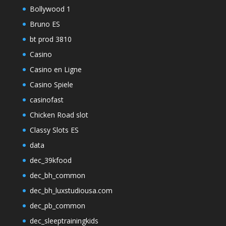
Bollywood 1
Bruno ES
bt prod 3810
Casino
Casino en Ligne
Casino Spiele
casinofast
Chicken Road slot
Classy Slots ES
data
dec_39kfood
dec_bh_common
dec_bh_luxstudiousa.com
dec_pb_common
dec_sleeptrainingkids