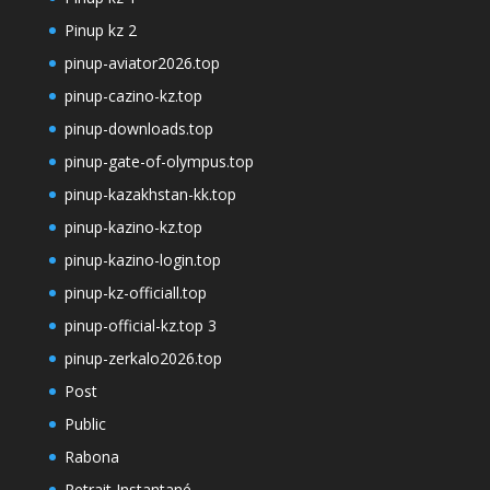
Pinup kz 2
pinup-aviator2026.top
pinup-cazino-kz.top
pinup-downloads.top
pinup-gate-of-olympus.top
pinup-kazakhstan-kk.top
pinup-kazino-kz.top
pinup-kazino-login.top
pinup-kz-officiall.top
pinup-official-kz.top 3
pinup-zerkalo2026.top
Post
Public
Rabona
Retrait Instantané