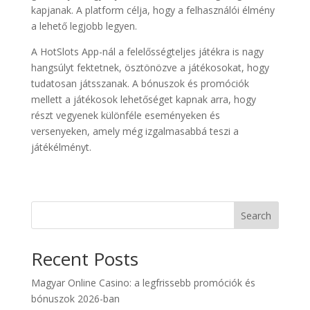
kapjanak. A platform célja, hogy a felhasználói élmény
a lehető legjobb legyen.
A HotSlots App-nál a felelősségteljes játékra is nagy
hangsúlyt fektetnek, ösztönözve a játékosokat, hogy
tudatosan játsszanak. A bónuszok és promóciók
mellett a játékosok lehetőséget kapnak arra, hogy
részt vegyenek különféle eseményeken és
versenyeken, amely még izgalmasabbá teszi a
játékélményt.
Search
Recent Posts
Magyar Online Casino: a legfrissebb promóciók és
bónuszok 2026-ban