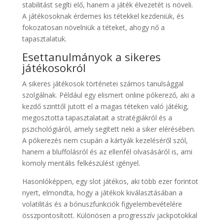
stabilitást segíti elő, hanem a játék élvezetét is növeli.
A játékosoknak érdemes kis tétekkel kezdeniük, és
fokozatosan növelniük a téteket, ahogy nő a
tapasztalatuk.
Esettanulmányok a sikeres
játékosokról
A sikeres játékosok történetei számos tanulsággal
szolgálnak. Például egy elismert online pókerező, aki a
kezdő szinttől jutott el a magas téteken való játékig,
megosztotta tapasztalatait a stratégiákról és a
pszichológiáról, amely segített neki a siker elérésében.
A pókerezés nem csupán a kártyák kezeléséről szól,
hanem a bluffolásról és az ellenfél olvasásáról is, ami
komoly mentális felkészülést igényel.
Hasonlóképpen, egy slot játékos, aki több ezer forintot
nyert, elmondta, hogy a játékok kiválasztásában a
volatilitás és a bónuszfunkciók figyelembevételére
összpontosított. Különösen a progresszív jackpotokkal