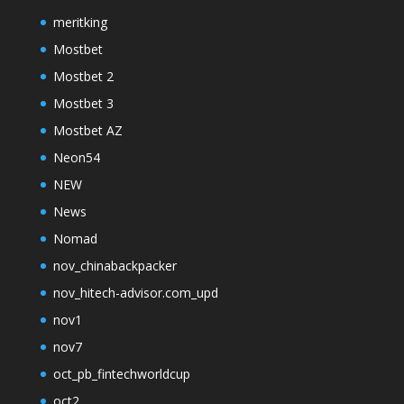
meritking
Mostbet
Mostbet 2
Mostbet 3
Mostbet AZ
Neon54
NEW
News
Nomad
nov_chinabackpacker
nov_hitech-advisor.com_upd
nov1
nov7
oct_pb_fintechworldcup
oct2