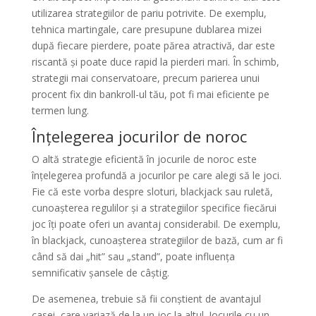
utilizarea strategiilor de pariu potrivite. De exemplu,
tehnica martingale, care presupune dublarea mizei
după fiecare pierdere, poate părea atractivă, dar este
riscantă și poate duce rapid la pierderi mari. În schimb,
strategii mai conservatoare, precum parierea unui
procent fix din bankroll-ul tău, pot fi mai eficiente pe
termen lung.
Înțelegerea jocurilor de noroc
O altă strategie eficientă în jocurile de noroc este
înțelegerea profundă a jocurilor pe care alegi să le joci.
Fie că este vorba despre sloturi, blackjack sau ruletă,
cunoașterea regulilor și a strategiilor specifice fiecărui
joc îți poate oferi un avantaj considerabil. De exemplu,
în blackjack, cunoașterea strategiilor de bază, cum ar fi
când să dai „hit” sau „stand”, poate influența
semnificativ șansele de câștig.
De asemenea, trebuie să fii conștient de avantajul
casei, care variază de la un joc la altul. Jocurile cu un