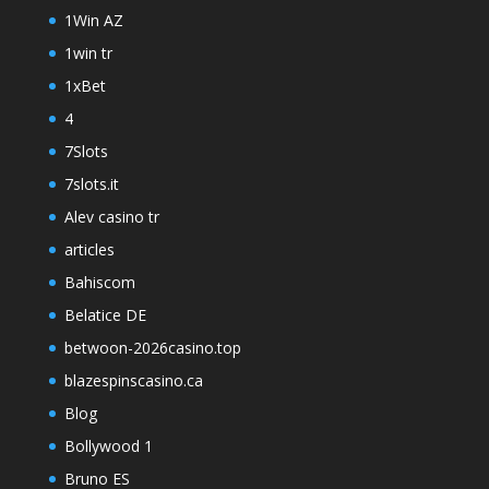
1Win AZ
1win tr
1xBet
4
7Slots
7slots.it
Alev casino tr
articles
Bahiscom
Belatice DE
betwoon-2026casino.top
blazespinscasino.ca
Blog
Bollywood 1
Bruno ES