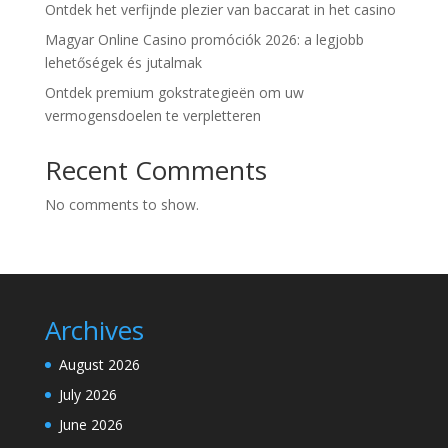
Ontdek het verfijnde plezier van baccarat in het casino
Magyar Online Casino promóciók 2026: a legjobb
lehetőségek és jutalmak
Ontdek premium gokstrategieën om uw
vermogensdoelen te verpletteren
Recent Comments
No comments to show.
Archives
August 2026
July 2026
June 2026