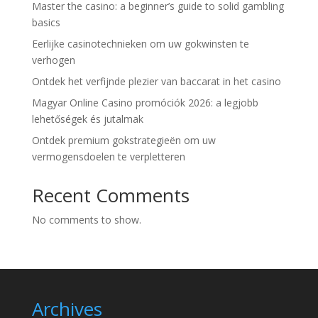
Master the casino: a beginner’s guide to solid gambling
basics
Eerlijke casinotechnieken om uw gokwinsten te
verhogen
Ontdek het verfijnde plezier van baccarat in het casino
Magyar Online Casino promóciók 2026: a legjobb
lehetőségek és jutalmak
Ontdek premium gokstrategieën om uw
vermogensdoelen te verpletteren
Recent Comments
No comments to show.
Archives