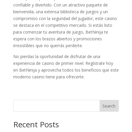
confiable y divertido. Con un atractivo paquete de
bienvenida, una extensa biblioteca de juegos y un
compromiso con la seguridad del jugador, este casino
se destaca en el competitivo mercado. Si estás listo
para comenzar tu aventura de juego, BetNinija te
espera con los brazos abiertos y promociones
irresistibles que no querrás perderte.
No pierdas la oportunidad de disfrutar de una
experiencia de casino de primer nivel. Regístrate hoy
en BetNinija y aprovecha todos los beneficios que este
moderno casino tiene para ofrecerte.
Search
Recent Posts