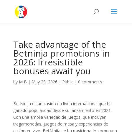
Take advantage of the
Betninja promotions in
2026: Irresistible
bonuses await you
by
M B
|
May 23, 2026
|
Public
|
0 comments
BetNinija es un casino en línea internacional que ha
ganado popularidad desde su lanzamiento en 2021.
Con una amplia variedad de juegos, que incluyen
tragamonedas, juegos de mesa y experiencias de
casino en vivo, BetNinija se ha posicionado como una