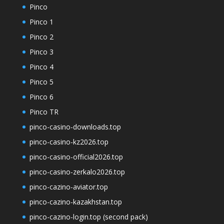
Pinco
Pinco 1
Pinco 2
Pinco 3
Pinco 4
Pinco 5
Pinco 6
Pinco TR
pinco-casino-downloads.top
pinco-casino-kz2026.top
pinco-casino-official2026.top
pinco-casino-zerkalo2026.top
pinco-cazino-aviator.top
pinco-cazino-kazakhstan.top
pinco-cazino-login.top (second pack)