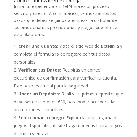
Cómo comenzar en BetNinija
Iniciar tu experiencia en BetNinija es un proceso
sencillo y directo. A continuación, te mostramos los
pasos que debes seguir para empezar a disfrutar de
las emocionantes promociones y juegos que ofrece
esta plataforma.
Crear una Cuenta:
Visita el sitio web de BetNinija y
completa el formulario de registro con tus datos
personales.
Verificar tus Datos:
Recibirás un correo
electrónico de confirmación para verificar tu cuenta.
Este paso es crucial para la seguridad.
Hacer un Depósito:
Realiza tu primer depósito, que
debe ser de al menos €20, para poder acceder a las
promociones disponibles.
Seleccionar tu Juego:
Explora la amplia gama de
juegos disponibles, desde tragamonedas hasta juegos
de mesa y en vivo.