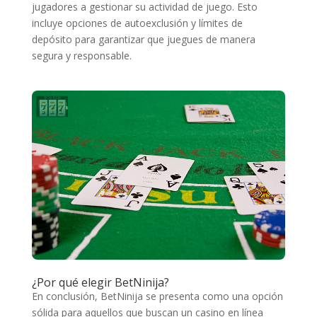
jugadores a gestionar su actividad de juego. Esto
incluye opciones de autoexclusión y límites de
depósito para garantizar que juegues de manera
segura y responsable.
¿Por qué elegir BetNinija?
En conclusión, BetNinija se presenta como una opción
sólida para aquellos que buscan un casino en línea