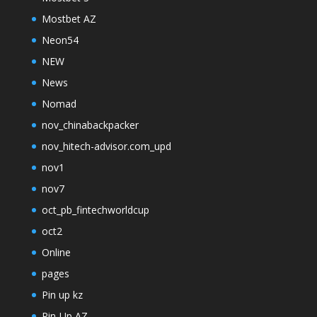
Mostbet AZ
Neon54
NEW
News
Nomad
nov_chinabackpacker
nov_hitech-advisor.com_upd
nov1
nov7
oct_pb_fintechworldcup
oct2
Online
pages
Pin up kz
Pin-Up AZ