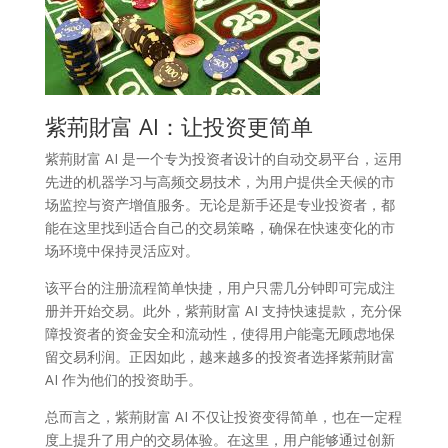
紫荊財富 AI：让投资更简单
紫荊財富 AI 是一个专为投资者设计的自动交易平台，运用
先进的机器学习与高频交易技术，为用户提供全天候的市
场监控与资产增值服务。无论是新手还是专业投资者，都
能在这里找到适合自己的交易策略，确保在快速变化的市
场环境中保持灵活应对。
该平台的注册流程简单快捷，用户只需几分钟即可完成注
册并开始交易。此外，紫荊財富 AI 支持快速提款，充分保
障投资者的资金安全和流动性，使得用户能毫无顾虑地保
留交易利润。正因如此，越来越多的投资者选择紫荊財富
AI 作为他们的投资助手。
总而言之，紫荊財富 AI 不仅让投资变得简单，也在一定程
度上提升了用户的交易体验。在这里，用户能够通过创新