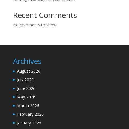
Recent Comments
No comments to show.
Archives
August 2026
July 2026
June 2026
May 2026
March 2026
February 2026
January 2026