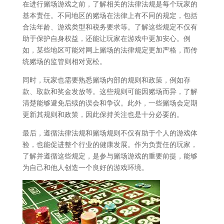
在进行赌场游戏之前，了解相关的法律法规是每个玩家的
基本责任。不同地区的赌场在法律上有不同的规定，包括
合法年龄、游戏类型和税务要求等。了解这些规定不仅有
助于保护自身权益，还能让玩家在游戏中更加安心。例
如，某些地区可能对网上赌场的法律规定更加严格，而传
统赌场的监管则相对宽松。
同时，玩家也需要熟悉赌场内部的规则和政策，例如存
款、取款和奖金发放等。这些规则可能因赌场而异，了解
清楚能够避免后续的误会和争议。此外，一些赌场会定期
更新其规则和政策，因此保持关注也是十分必要的。
最后，遵循法律法规和赌场规则不仅有助于个人的游戏体
验，也能促进整个行业的健康发展。作为负责任的玩家，
了解并遵循这些规定，是参与赌场游戏的重要前提，能够
为自己和他人创造一个良好的游戏环境。