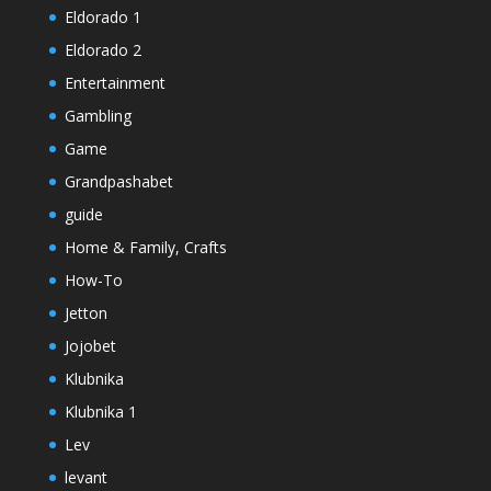
Eldorado 1
Eldorado 2
Entertainment
Gambling
Game
Grandpashabet
guide
Home & Family, Crafts
How-To
Jetton
Jojobet
Klubnika
Klubnika 1
Lev
levant