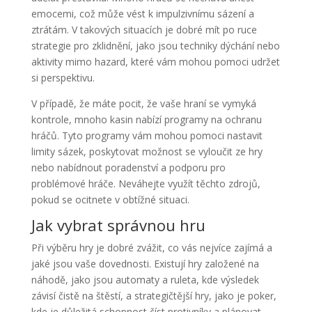
emocemi, což může vést k impulzivnímu sázení a
ztrátám. V takových situacích je dobré mít po ruce
strategie pro zklidnění, jako jsou techniky dýchání nebo
aktivity mimo hazard, které vám mohou pomoci udržet
si perspektivu.
V případě, že máte pocit, že vaše hraní se vymyká
kontrole, mnoho kasin nabízí programy na ochranu
hráčů. Tyto programy vám mohou pomoci nastavit
limity sázek, poskytovat možnost se vyloučit ze hry
nebo nabídnout poradenství a podporu pro
problémové hráče. Neváhejte využít těchto zdrojů,
pokud se ocitnete v obtížné situaci.
Jak vybrat správnou hru
Při výběru hry je dobré zvážit, co vás nejvíce zajímá a
jaké jsou vaše dovednosti. Existují hry založené na
náhodě, jako jsou automaty a ruleta, kde výsledek
závisí čistě na štěstí, a strategičtější hry, jako je poker,
kde je důležitá schopnost číst protivníky a plánovat.