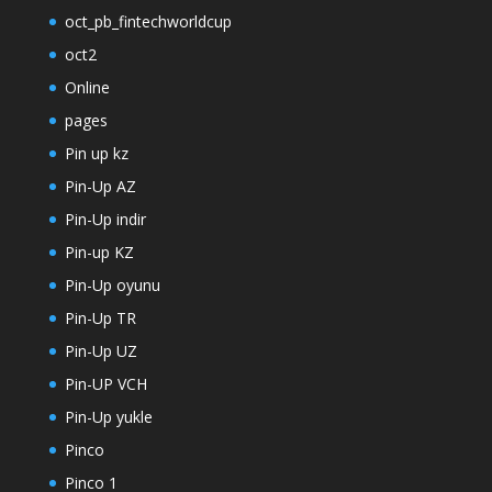
oct_pb_fintechworldcup
oct2
Online
pages
Pin up kz
Pin-Up AZ
Pin-Up indir
Pin-up KZ
Pin-Up oyunu
Pin-Up TR
Pin-Up UZ
Pin-UP VCH
Pin-Up yukle
Pinco
Pinco 1