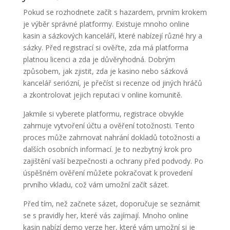
Pokud se rozhodnete začít s hazardem, prvním krokem
je výběr správné platformy. Existuje mnoho online
kasin a sázkových kanceláří, které nabízejí různé hry a
sázky. Před registrací si ověřte, zda má platforma
platnou licenci a zda je důvěryhodná. Dobrým
způsobem, jak zjistit, zda je kasino nebo sázková
kancelář seriózní, je přečíst si recenze od jiných hráčů
a zkontrolovat jejich reputaci v online komunitě.
Jakmile si vyberete platformu, registrace obvykle
zahrnuje vytvoření účtu a ověření totožnosti. Tento
proces může zahrnovat nahrání dokladů totožnosti a
dalších osobních informací. Je to nezbytný krok pro
zajištění vaší bezpečnosti a ochrany před podvody. Po
úspěšném ověření můžete pokračovat k provedení
prvního vkladu, což vám umožní začít sázet.
Před tím, než začnete sázet, doporučuje se seznámit
se s pravidly her, které vás zajímají. Mnoho online
kasin nabízí demo verze her, které vám umožní si je