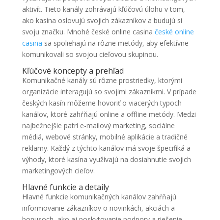
aktivít. Tieto kanály zohrávajú kľúčovú úlohu v tom,
ako kasína oslovujú svojich zákazníkov a budujú si
svoju značku. Mnohé české online casina
české online
casina
sa spoliehajú na rôzne metódy, aby efektívne
komunikovali so svojou cieľovou skupinou.
Kľúčové koncepty a prehľad
Komunikačné kanály sú rôzne prostriedky, ktorými
organizácie interagujú so svojimi zákazníkmi. V prípade
českých kasín môžeme hovoriť o viacerých typoch
kanálov, ktoré zahŕňajú online a offline metódy. Medzi
najbežnejšie patrí e-mailový marketing, sociálne
médiá, webové stránky, mobilné aplikácie a tradičné
reklamy. Každý z týchto kanálov má svoje špecifiká a
výhody, ktoré kasína využívajú na dosiahnutie svojich
marketingových cieľov.
Hlavné funkcie a detaily
Hlavné funkcie komunikačných kanálov zahŕňajú
informovanie zákazníkov o novinkách, akciách a
bonusoch, ako aj poskytovanie podpory a riešenie