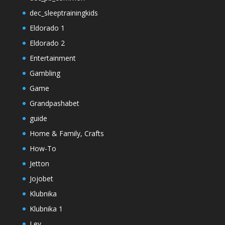
dec_sleeptrainingkids
Eldorado 1
Eldorado 2
Entertainment
Gambling
Game
Grandpashabet
guide
Home & Family, Crafts
How-To
Jetton
Jojobet
Klubnika
Klubnika 1
Lev