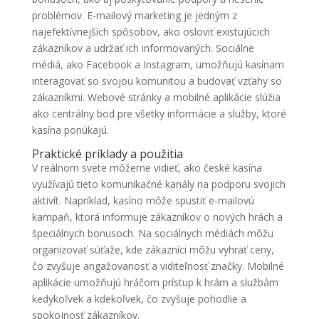
problémov. E-mailový marketing je jedným z
najefektívnejších spôsobov, ako osloviť existujúcich
zákazníkov a udržať ich informovaných. Sociálne
médiá, ako Facebook a Instagram, umožňujú kasínam
interagovať so svojou komunitou a budovať vzťahy so
zákazníkmi. Webové stránky a mobilné aplikácie slúžia
ako centrálny bod pre všetky informácie a služby, ktoré
kasína ponúkajú.
Praktické príklady a použitia
V reálnom svete môžeme vidieť, ako české kasína
využívajú tieto komunikačné kanály na podporu svojich
aktivít. Napríklad, kasíno môže spustiť e-mailovú
kampaň, ktorá informuje zákazníkov o nových hrách a
špeciálnych bonusoch. Na sociálnych médiách môžu
organizovať súťaže, kde zákazníci môžu vyhrať ceny,
čo zvyšuje angažovanosť a viditeľnosť značky. Mobilné
aplikácie umožňujú hráčom prístup k hrám a službám
kedykoľvek a kdekoľvek, čo zvyšuje pohodlie a
spokojnosť zákazníkov.