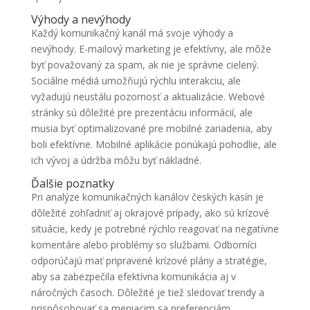
Výhody a nevýhody
Každý komunikačný kanál má svoje výhody a
nevýhody. E-mailový marketing je efektívny, ale môže
byť považovaný za spam, ak nie je správne cielený.
Sociálne médiá umožňujú rýchlu interakciu, ale
vyžadujú neustálu pozornosť a aktualizácie. Webové
stránky sú dôležité pre prezentáciu informácií, ale
musia byť optimalizované pre mobilné zariadenia, aby
boli efektívne. Mobilné aplikácie ponúkajú pohodlie, ale
ich vývoj a údržba môžu byť nákladné.
Ďalšie poznatky
Pri analýze komunikačných kanálov českých kasín je
dôležité zohľadniť aj okrajové prípady, ako sú krízové
situácie, kedy je potrebné rýchlo reagovať na negatívne
komentáre alebo problémy so službami. Odborníci
odporúčajú mať pripravené krízové plány a stratégie,
aby sa zabezpečila efektívna komunikácia aj v
náročných časoch. Dôležité je tiež sledovať trendy a
prispôsobovať sa meniacim sa preferenciám