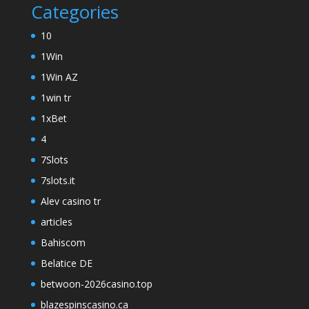
Categories
10
1Win
1Win AZ
1win tr
1xBet
4
7Slots
7slots.it
Alev casino tr
articles
Bahiscom
Belatice DE
betwoon-2026casino.top
blazespinscasino.ca