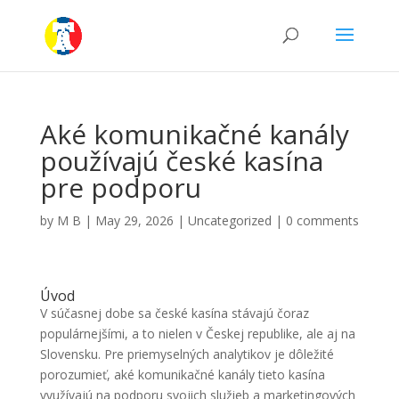
Aké komunikačné kanály
používajú české kasína
pre podporu
by
M B
|
May 29, 2026
|
Uncategorized
|
0 comments
Úvod
V súčasnej dobe sa české kasína stávajú čoraz
populárnejšími, a to nielen v Českej republike, ale aj na
Slovensku. Pre priemyselných analytikov je dôležité
porozumieť, aké komunikačné kanály tieto kasína
využívajú na podporu svojich služieb a marketingových