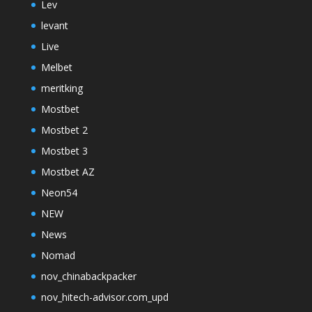
Lev
levant
Live
Melbet
meritking
Mostbet
Mostbet 2
Mostbet 3
Mostbet AZ
Neon54
NEW
News
Nomad
nov_chinabackpacker
nov_hitech-advisor.com_upd