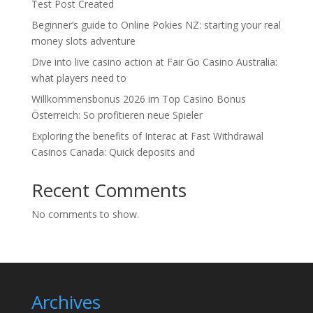
Test Post Created
Beginner’s guide to Online Pokies NZ: starting your real
money slots adventure
Dive into live casino action at Fair Go Casino Australia:
what players need to
Willkommensbonus 2026 im Top Casino Bonus
Österreich: So profitieren neue Spieler
Exploring the benefits of Interac at Fast Withdrawal
Casinos Canada: Quick deposits and
Recent Comments
No comments to show.
Archives