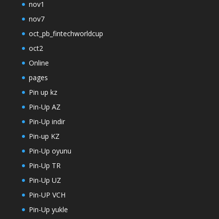
nov1
nov7
oct_pb_fintechworldcup
oct2
Online
pages
Pin up kz
Pin-Up AZ
Pin-Up indir
Pin-up KZ
Pin-Up oyunu
Pin-Up TR
Pin-Up UZ
Pin-UP VCH
Pin-Up yukle