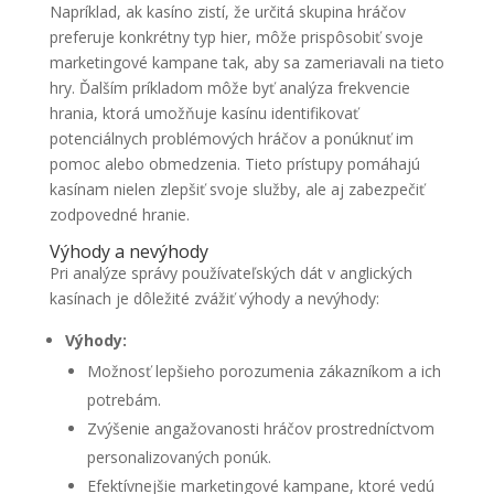
Napríklad, ak kasíno zistí, že určitá skupina hráčov
preferuje konkrétny typ hier, môže prispôsobiť svoje
marketingové kampane tak, aby sa zameriavali na tieto
hry. Ďalším príkladom môže byť analýza frekvencie
hrania, ktorá umožňuje kasínu identifikovať
potenciálnych problémových hráčov a ponúknuť im
pomoc alebo obmedzenia. Tieto prístupy pomáhajú
kasínam nielen zlepšiť svoje služby, ale aj zabezpečiť
zodpovedné hranie.
Výhody a nevýhody
Pri analýze správy používateľských dát v anglických
kasínach je dôležité zvážiť výhody a nevýhody:
Výhody:
Možnosť lepšieho porozumenia zákazníkom a ich
potrebám.
Zvýšenie angažovanosti hráčov prostredníctvom
personalizovaných ponúk.
Efektívnejšie marketingové kampane, ktoré vedú