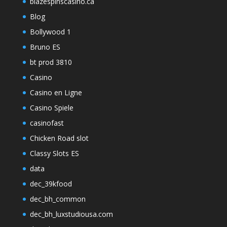
blazespinscasino.ca
Blog
Bollywood 1
Bruno ES
bt prod 3810
Casino
Casino en Ligne
Casino Spiele
casinofast
Chicken Road slot
Classy Slots ES
data
dec_39kfood
dec_bh_common
dec_bh_luxstudiousa.com