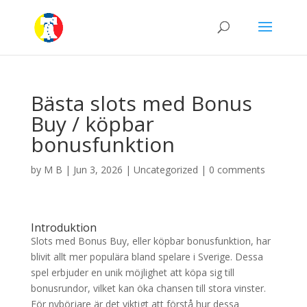
Bästa slots med Bonus
Buy / köpbar
bonusfunktion
by
M B
|
Jun 3, 2026
|
Uncategorized
|
0 comments
Introduktion
Slots med Bonus Buy, eller köpbar bonusfunktion, har
blivit allt mer populära bland spelare i Sverige. Dessa
spel erbjuder en unik möjlighet att köpa sig till
bonusrundor, vilket kan öka chansen till stora vinster.
För nybörjare är det viktigt att förstå hur dessa