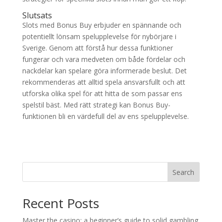
Slutsats
Slots med Bonus Buy erbjuder en spännande och
potentiellt lönsam spelupplevelse för nybörjare i
Sverige. Genom att förstå hur dessa funktioner
fungerar och vara medveten om både fördelar och
nackdelar kan spelare göra informerade beslut. Det
rekommenderas att alltid spela ansvarsfullt och att
utforska olika spel för att hitta de som passar ens
spelstil bäst. Med rätt strategi kan Bonus Buy-
funktionen bli en värdefull del av ens spelupplevelse.
Search
Recent Posts
Master the casino: a beginner’s guide to solid gambling