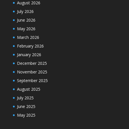
August 2026
July 2026
June 2026
May 2026
March 2026
February 2026
January 2026
December 2025
November 2025
September 2025
August 2025
July 2025
June 2025
May 2025