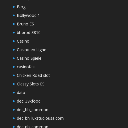
Blog
Bollywood 1
Bruno ES
bt prod 3810
Casino
Casino en Ligne
Casino Spiele
casinofast
Chicken Road slot
Classy Slots ES
data
dec_39kfood
dec_bh_common
dec_bh_luxstudiousa.com
dec_pb_common