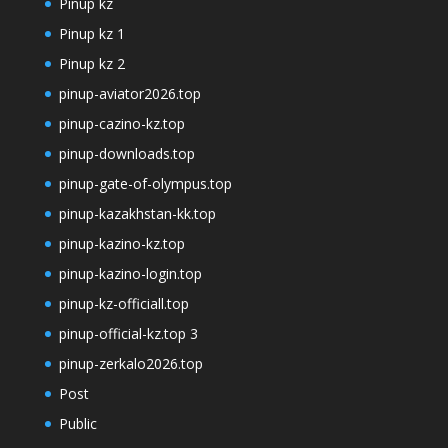
Pinup kz
Pinup kz 1
Pinup kz 2
pinup-aviator2026.top
pinup-cazino-kz.top
pinup-downloads.top
pinup-gate-of-olympus.top
pinup-kazakhstan-kk.top
pinup-kazino-kz.top
pinup-kazino-login.top
pinup-kz-officiall.top
pinup-official-kz.top 3
pinup-zerkalo2026.top
Post
Public