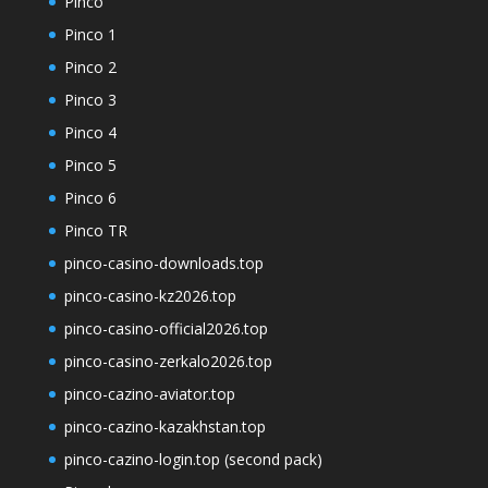
Pinco
Pinco 1
Pinco 2
Pinco 3
Pinco 4
Pinco 5
Pinco 6
Pinco TR
pinco-casino-downloads.top
pinco-casino-kz2026.top
pinco-casino-official2026.top
pinco-casino-zerkalo2026.top
pinco-cazino-aviator.top
pinco-cazino-kazakhstan.top
pinco-cazino-login.top (second pack)