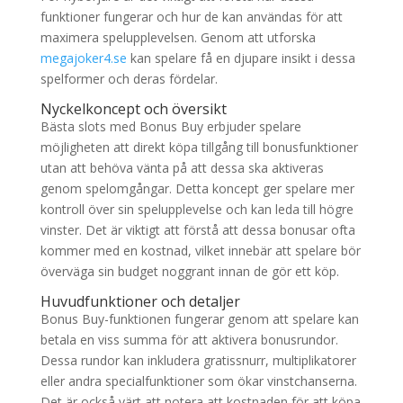
funktioner fungerar och hur de kan användas för att
maximera spelupplevelsen. Genom att utforska
megajoker4.se
kan spelare få en djupare insikt i dessa
spelformer och deras fördelar.
Nyckelkoncept och översikt
Bästa slots med Bonus Buy erbjuder spelare
möjligheten att direkt köpa tillgång till bonusfunktioner
utan att behöva vänta på att dessa ska aktiveras
genom spelomgångar. Detta koncept ger spelare mer
kontroll över sin spelupplevelse och kan leda till högre
vinster. Det är viktigt att förstå att dessa bonusar ofta
kommer med en kostnad, vilket innebär att spelare bör
överväga sin budget noggrant innan de gör ett köp.
Huvudfunktioner och detaljer
Bonus Buy-funktionen fungerar genom att spelare kan
betala en viss summa för att aktivera bonusrundor.
Dessa rundor kan inkludera gratissnurr, multiplikatorer
eller andra specialfunktioner som ökar vinstchanserna.
Det är också värt att notera att kostnaden för att köpa