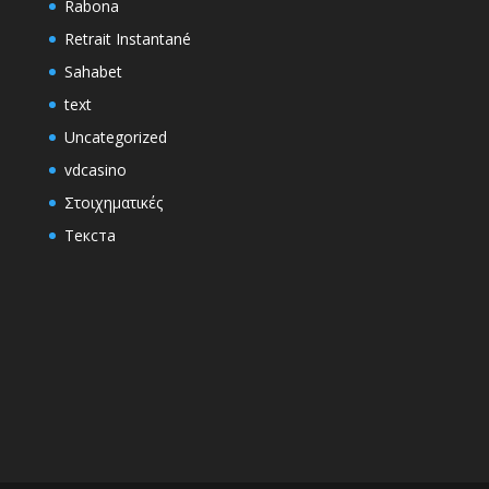
Rabona
Retrait Instantané
Sahabet
text
Uncategorized
vdcasino
Στοιχηματικές
Текста