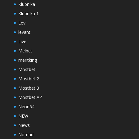
Klubnika
Klubnika 1
Lev
levant
Live
Melbet
meritking
Mostbet
Mostbet 2
Mostbet 3
Mostbet AZ
Neon54
NEW
News
Nomad