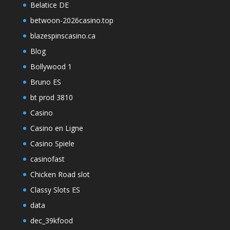
Belatice DE
betwoon-2026casino.top
blazespinscasino.ca
Blog
Bollywood 1
Bruno ES
bt prod 3810
Casino
Casino en Ligne
Casino Spiele
casinofast
Chicken Road slot
Classy Slots ES
data
dec_39kfood