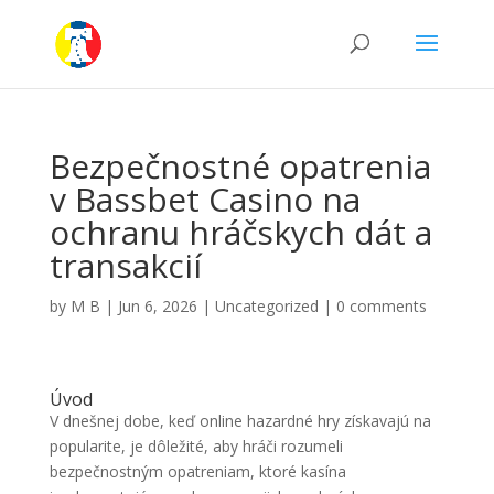
Bezpečnostné opatrenia
v Bassbet Casino na
ochranu hráčskych dát a
transakcií
by
M B
|
Jun 6, 2026
|
Uncategorized
|
0 comments
Úvod
V dnešnej dobe, keď online hazardné hry získavajú na
popularite, je dôležité, aby hráči rozumeli
bezpečnostným opatreniam, ktoré kasína