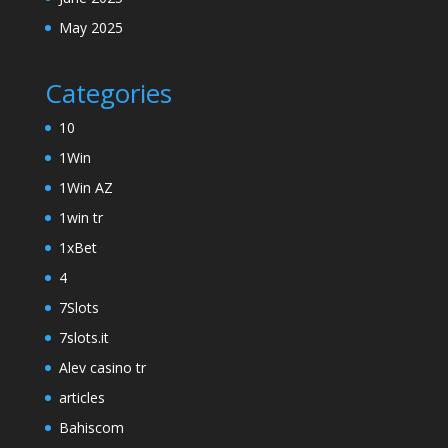
May 2025
Categories
10
1Win
1Win AZ
1win tr
1xBet
4
7Slots
7slots.it
Alev casino tr
articles
Bahiscom