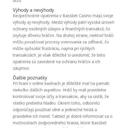
účtu.
Výhody a nevýhody
Bezpečnostné opatrenia v Bassbet Casino majú svoje
výhody aj nevýhody. Medzi výhody patrí vysoká úroveň
ochrany osobných údajov a finančných transakcií, čo
zvyšuje dôveru hráčov. Na druhej strane, niektorí hráči
môžu považovať procesy overovania za zdĺhavé, čo
môže spôsobiť frustráciu, najmä pri rýchlych
transakciách. Je však dôležité si uvedomiť, že tieto
opatrenia sú zavedené na ochranu hráčov a ich
záujmov.
Ďalšie poznatky
Pri hraní v online kasínach je dôležité mať na pamäti
niekoľko ďalších aspektov. Hráči by mali pravidelne
kontrolovať svoje účty a transakcie, aby sa uistili, že
všetko prebieha hladko. Okrem toho, odborníci
odporúčajú používať silné a jedinečné heslá a
pravidelne ich meniť. Taktiež je dobré informovať sa o
možnostiach zodpovedného hrania, ktoré Bassbet