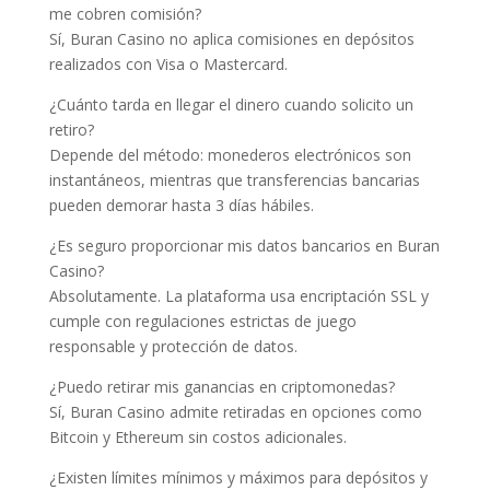
me cobren comisión?
Sí, Buran Casino no aplica comisiones en depósitos
realizados con Visa o Mastercard.
¿Cuánto tarda en llegar el dinero cuando solicito un
retiro?
Depende del método: monederos electrónicos son
instantáneos, mientras que transferencias bancarias
pueden demorar hasta 3 días hábiles.
¿Es seguro proporcionar mis datos bancarios en Buran
Casino?
Absolutamente. La plataforma usa encriptación SSL y
cumple con regulaciones estrictas de juego
responsable y protección de datos.
¿Puedo retirar mis ganancias en criptomonedas?
Sí, Buran Casino admite retiradas en opciones como
Bitcoin y Ethereum sin costos adicionales.
¿Existen límites mínimos y máximos para depósitos y