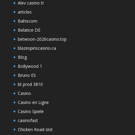
Alev casino tr
articles
Bahiscom
Belatice DE
betwoon-2026casino.top
blazespinscasino.ca
Blog
Bollywood 1
Bruno ES
bt prod 3810
Casino
Casino en Ligne
Casino Spiele
casinofast
Chicken Road slot