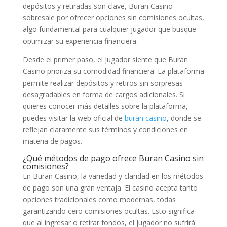
depósitos y retiradas son clave, Buran Casino
sobresale por ofrecer opciones sin comisiones ocultas,
algo fundamental para cualquier jugador que busque
optimizar su experiencia financiera.
Desde el primer paso, el jugador siente que Buran
Casino prioriza su comodidad financiera. La plataforma
permite realizar depósitos y retiros sin sorpresas
desagradables en forma de cargos adicionales. Si
quieres conocer más detalles sobre la plataforma,
puedes visitar la web oficial de
buran casino
, donde se
reflejan claramente sus términos y condiciones en
materia de pagos.
¿Qué métodos de pago ofrece Buran Casino sin
comisiones?
En Buran Casino, la variedad y claridad en los métodos
de pago son una gran ventaja. El casino acepta tanto
opciones tradicionales como modernas, todas
garantizando cero comisiones ocultas. Esto significa
que al ingresar o retirar fondos, el jugador no sufrirá