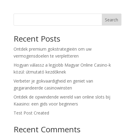
Search
Recent Posts
Ontdek premium gokstrategieën om uw
vermogensdoelen te verpletteren
Hogyan válassz a legjobb Magyar Online Casino-k
közül: útmutató kezdőknek
Verbeter je gokvaardigheid en geniet van
gegarandeerde casinowinsten
Ontdek de opwindende wereld van online slots bij
Kaasino: een gids voor beginners
Test Post Created
Recent Comments