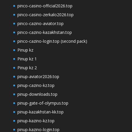
pinco-casino-official2026.top
pinco-casino-zerkalo2026.top
pinco-cazino-aviator.top
pinco-cazino-kazakhstan.top
pinco-cazino-login.top (second pack)
Pinup kz
Pinup kz 1
Pinup kz 2
pinup-aviator2026.top
pinup-cazino-kz.top
pinup-downloads.top
pinup-gate-of-olympus.top
pinup-kazakhstan-kk.top
pinup-kazino-kz.top
pinup-kazino-login.top