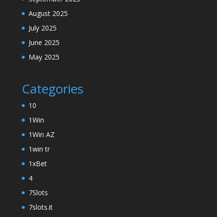
August 2025
July 2025
June 2025
May 2025
Categories
10
1Win
1Win AZ
1win tr
1xBet
4
7Slots
7slots.it