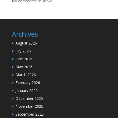
No comments to show.
Archives
August 2026
July 2026
June 2026
May 2026
March 2026
February 2026
January 2026
December 2025
November 2025
September 2025