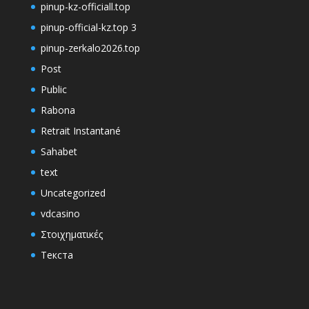
pinup-kz-officiall.top
pinup-official-kz.top 3
pinup-zerkalo2026.top
Post
Public
Rabona
Retrait Instantané
Sahabet
text
Uncategorized
vdcasino
Στοιχηματικές
Текста