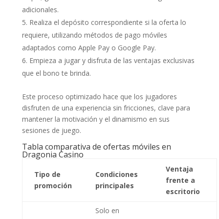
adicionales.
Realiza el depósito correspondiente si la oferta lo
requiere, utilizando métodos de pago móviles
adaptados como Apple Pay o Google Pay.
Empieza a jugar y disfruta de las ventajas exclusivas
que el bono te brinda.
Este proceso optimizado hace que los jugadores
disfruten de una experiencia sin fricciones, clave para
mantener la motivación y el dinamismo en sus
sesiones de juego.
Tabla comparativa de ofertas móviles en
Dragonia Casino
Ventaja
Tipo de
Condiciones
frente a
promoción
principales
escritorio
Solo en