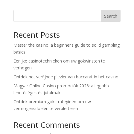
Search
Recent Posts
Master the casino: a beginner’s guide to solid gambling
basics
Eerlijke casinotechnieken om uw gokwinsten te
verhogen
Ontdek het verfijnde plezier van baccarat in het casino
Magyar Online Casino promóciók 2026: a legjobb
lehetőségek és jutalmak
Ontdek premium gokstrategieën om uw
vermogensdoelen te verpletteren
Recent Comments