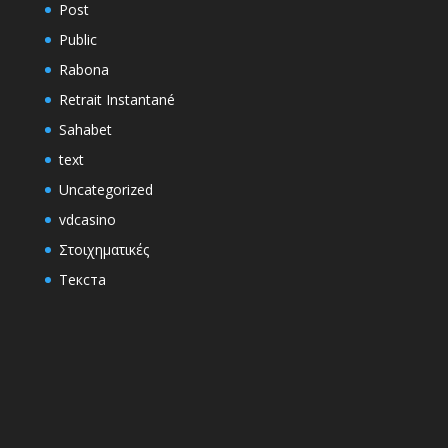
Post
Public
Rabona
Retrait Instantané
Sahabet
text
Uncategorized
vdcasino
Στοιχηματικές
Текста