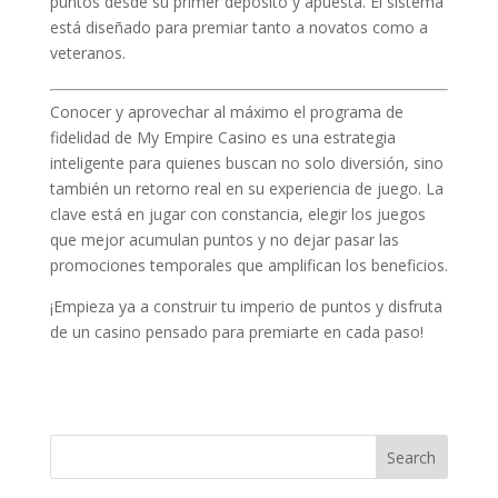
puntos desde su primer depósito y apuesta. El sistema
está diseñado para premiar tanto a novatos como a
veteranos.
Conocer y aprovechar al máximo el programa de
fidelidad de My Empire Casino es una estrategia
inteligente para quienes buscan no solo diversión, sino
también un retorno real en su experiencia de juego. La
clave está en jugar con constancia, elegir los juegos
que mejor acumulan puntos y no dejar pasar las
promociones temporales que amplifican los beneficios.
¡Empieza ya a construir tu imperio de puntos y disfruta
de un casino pensado para premiarte en cada paso!
Search