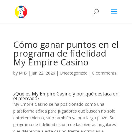
Cómo ganar puntos en el
programa de fidelidad
My Empire Casino
by
M B
|
Jan 22, 2026
|
Uncategorized
|
0 comments
¿Qué es My Empire Casino y por qué destaca en
el mercado?
My Empire Casino se ha posicionado como una
plataforma sólida para jugadores que buscan no solo
entretenimiento, sino también valor a largo plazo. Su
programa de fidelidad es una de las piedras angulares
que diferencia a este casino frente a otros en el