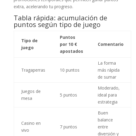
extra, acelerando tu progreso.
Tabla rápida: acumulación de
puntos según tipo de juego
Puntos
Tipo de
por 10 €
Comentario
juego
apostados
La forma
Tragaperras
10 puntos
más rápida
de sumar
Moderado,
Juegos de
5 puntos
ideal para
mesa
estrategia
Buen
balance
Casino en
7 puntos
entre
vivo
diversión y